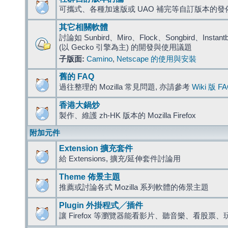
可攜式、各種加速版或 UAO 補完等自訂版本的發
其它相關軟體
討論如 Sunbird、Miro、Flock、Songbird、Instantbird
(以 Gecko 引擎為主) 的開發與使用議題
子版面:
Camino
,
Netscape 的使用與安裝
舊的 FAQ
過往整理的 Mozilla 常見問題, 亦請參考
Wiki 版 F
香港大鍋炒
製作、維護 zh-HK 版本的 Mozilla Firefox
附加元件
Extension 擴充套件
給 Extensions, 擴充/延伸套件討論用
Theme 佈景主題
推薦或討論各式 Mozilla 系列軟體的佈景主題
Plugin 外掛程式╱插件
讓 Firefox 等瀏覽器能看影片、聽音樂、看股