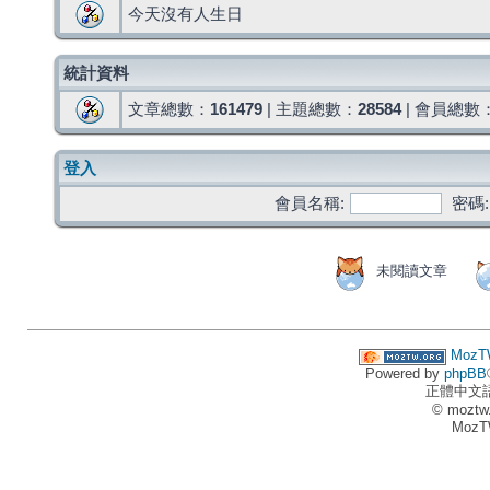
今天沒有人生日
統計資料
文章總數：
161479
| 主題總數：
28584
| 會員總數
登入
會員名稱:
密碼:
未閱讀文章
MozT
Powered by
phpBB
正體中文
© moztw
MozT