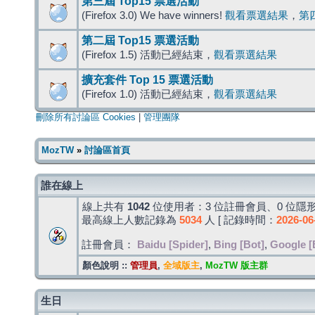
第三屆 Top15 票選活動
(Firefox 3.0) We have winners!
觀看票選結果
，
第
第二屆 Top15 票選活動
(Firefox 1.5) 活動已經結束，
觀看票選結果
擴充套件 Top 15 票選活動
(Firefox 1.0) 活動已經結束，
觀看票選結果
刪除所有討論區 Cookies
|
管理團隊
MozTW
»
討論區首頁
誰在線上
線上共有
1042
位使用者：3 位註冊會員、0 位隱形
最高線上人數記錄為
5034
人 [ 記錄時間：
2026-06
註冊會員：
Baidu [Spider]
,
Bing [Bot]
,
Google [
顏色說明 ::
管理員
,
全域版主
,
MozTW 版主群
生日