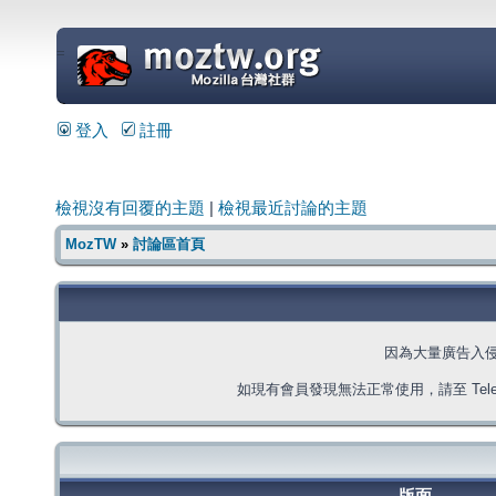
=
登入
註冊
檢視沒有回覆的主題
|
檢視最近討論的主題
MozTW
»
討論區首頁
因為大量廣告入
如現有會員發現無法正常使用，請至 Telegra