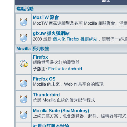
版面
焦點活動
MozTW 聚會
MozTW 摩茲連續聚及各項 Mozilla 相關聚會、
gfx.tw 抓火狐網站
2009 最新
個人化 Firefox 推廣網站
，讓我們一起
Mozilla 系列軟體
Firefox
網路世界最火紅的瀏覽器
子版面:
Firefox for Android
Firefox OS
Mozilla 的未來，Web 作為平台的體現
Thunderbird
承襲 Mozilla 血統的優秀郵件程式
Mozilla Suite (SeaMonkey)
上網完整方案，包含瀏覽器、郵件、編輯器等程
社群自訂版本討論