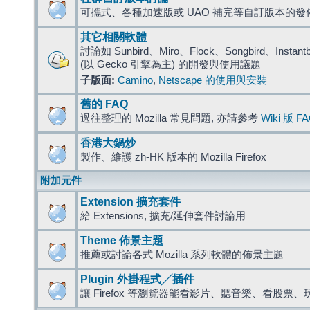
可攜式、各種加速版或 UAO 補完等自訂版本的發
其它相關軟體
討論如 Sunbird、Miro、Flock、Songbird、Instantbird
(以 Gecko 引擎為主) 的開發與使用議題
子版面:
Camino
,
Netscape 的使用與安裝
舊的 FAQ
過往整理的 Mozilla 常見問題, 亦請參考
Wiki 版 F
香港大鍋炒
製作、維護 zh-HK 版本的 Mozilla Firefox
附加元件
Extension 擴充套件
給 Extensions, 擴充/延伸套件討論用
Theme 佈景主題
推薦或討論各式 Mozilla 系列軟體的佈景主題
Plugin 外掛程式╱插件
讓 Firefox 等瀏覽器能看影片、聽音樂、看股