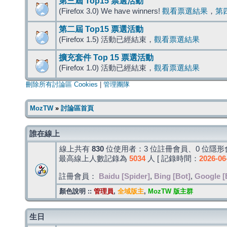
第三屆 Top15 票選活動
(Firefox 3.0) We have winners!
觀看票選結果
，
第
第二屆 Top15 票選活動
(Firefox 1.5) 活動已經結束，
觀看票選結果
擴充套件 Top 15 票選活動
(Firefox 1.0) 活動已經結束，
觀看票選結果
刪除所有討論區 Cookies
|
管理團隊
MozTW
»
討論區首頁
誰在線上
線上共有
830
位使用者：3 位註冊會員、0 位隱形會
最高線上人數記錄為
5034
人 [ 記錄時間：
2026-06
註冊會員：
Baidu [Spider]
,
Bing [Bot]
,
Google [
顏色說明 ::
管理員
,
全域版主
,
MozTW 版主群
生日