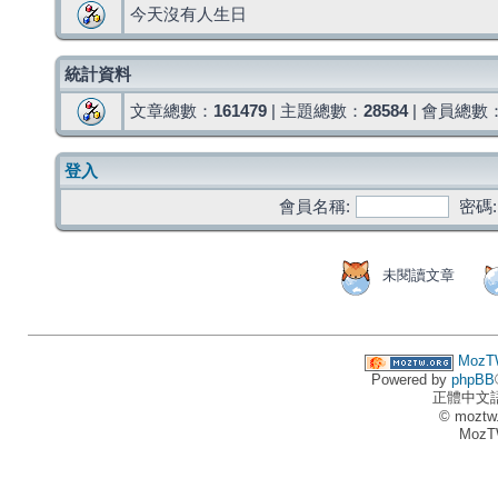
今天沒有人生日
統計資料
文章總數：
161479
| 主題總數：
28584
| 會員總數
登入
會員名稱:
密碼:
未閱讀文章
MozT
Powered by
phpBB
正體中文
© moztw
MozT