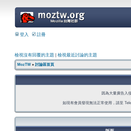
=
登入
註冊
檢視沒有回覆的主題
|
檢視最近討論的主題
MozTW
»
討論區首頁
因為大量廣告入
如現有會員發現無法正常使用，請至 Telegra