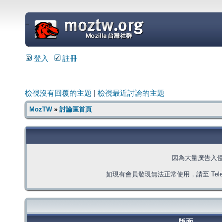
=
登入
註冊
檢視沒有回覆的主題
|
檢視最近討論的主題
MozTW
»
討論區首頁
因為大量廣告入
如現有會員發現無法正常使用，請至 Telegra