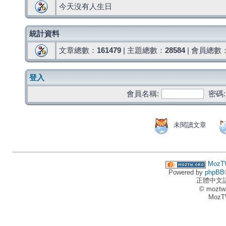
今天沒有人生日
統計資料
文章總數：
161479
| 主題總數：
28584
| 會員總數
登入
會員名稱:
密碼:
未閱讀文章
MozT
Powered by
phpBB
正體中文
© moztw
MozT