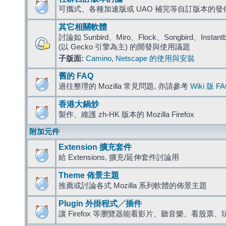
可攜式、各種加速版或 UAO 補完等自訂版本的發
其它相關軟體
討論如 Sunbird、Miro、Flock、Songbird、Instantbird
(以 Gecko 引擎為主) 的開發與使用議題
子版面:
Camino
,
Netscape 的使用與安裝
舊的 FAQ
過往整理的 Mozilla 常見問題, 亦請參考
Wiki 版 F
香港大鍋炒
製作、維護 zh-HK 版本的 Mozilla Firefox
附加元件
Extension 擴充套件
給 Extensions, 擴充/延伸套件討論用
Theme 佈景主題
推薦或討論各式 Mozilla 系列軟體的佈景主題
Plugin 外掛程式╱插件
讓 Firefox 等瀏覽器能看影片、聽音樂、看股