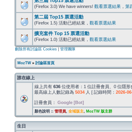
第三屆 Top15 票選活動
(Firefox 3.0) We have winners!
觀看票選結果
，
第
第二屆 Top15 票選活動
(Firefox 1.5) 活動已經結束，
觀看票選結果
擴充套件 Top 15 票選活動
(Firefox 1.0) 活動已經結束，
觀看票選結果
刪除所有討論區 Cookies
|
管理團隊
MozTW
»
討論區首頁
誰在線上
線上共有
636
位使用者：1 位註冊會員、0 位隱形會
最高線上人數記錄為
5034
人 [ 記錄時間：
2026-06
註冊會員：
Google [Bot]
顏色說明 ::
管理員
,
全域版主
,
MozTW 版主群
生日