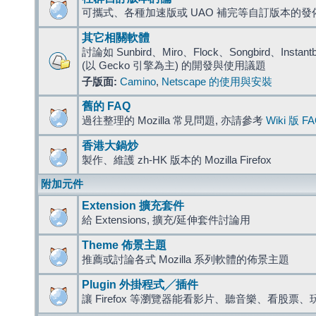
可攜式、各種加速版或 UAO 補完等自訂版本的發
其它相關軟體
討論如 Sunbird、Miro、Flock、Songbird、Instantbird
(以 Gecko 引擎為主) 的開發與使用議題
子版面:
Camino
,
Netscape 的使用與安裝
舊的 FAQ
過往整理的 Mozilla 常見問題, 亦請參考
Wiki 版 F
香港大鍋炒
製作、維護 zh-HK 版本的 Mozilla Firefox
附加元件
Extension 擴充套件
給 Extensions, 擴充/延伸套件討論用
Theme 佈景主題
推薦或討論各式 Mozilla 系列軟體的佈景主題
Plugin 外掛程式╱插件
讓 Firefox 等瀏覽器能看影片、聽音樂、看股