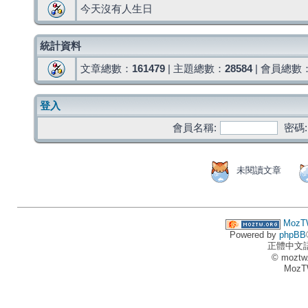
今天沒有人生日
統計資料
文章總數：
161479
| 主題總數：
28584
| 會員總數
登入
會員名稱:
密碼:
未閱讀文章
MozT
Powered by
phpBB
正體中文
© moztw
MozT