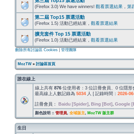
第三屆 Top15 票選活動
(Firefox 3.0) We have winners!
觀看票選結果
，
第
第二屆 Top15 票選活動
(Firefox 1.5) 活動已經結束，
觀看票選結果
擴充套件 Top 15 票選活動
(Firefox 1.0) 活動已經結束，
觀看票選結果
刪除所有討論區 Cookies
|
管理團隊
MozTW
»
討論區首頁
誰在線上
線上共有
876
位使用者：3 位註冊會員、0 位隱形會
最高線上人數記錄為
5034
人 [ 記錄時間：
2026-06
註冊會員：
Baidu [Spider]
,
Bing [Bot]
,
Google [
顏色說明 ::
管理員
,
全域版主
,
MozTW 版主群
生日