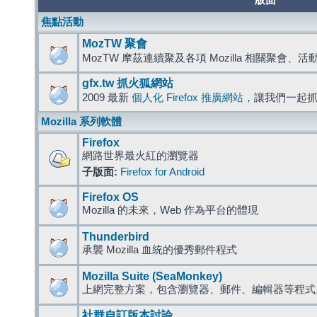
版面
焦點活動
MozTW 聚會
MozTW 摩茲連續聚及各項 Mozilla 相關聚會、
gfx.tw 抓火狐網站
2009 最新
個人化 Firefox 推廣網站
，讓我們一起
Mozilla 系列軟體
Firefox
網路世界最火紅的瀏覽器
子版面:
Firefox for Android
Firefox OS
Mozilla 的未來，Web 作為平台的體現
Thunderbird
承襲 Mozilla 血統的優秀郵件程式
Mozilla Suite (SeaMonkey)
上網完整方案，包含瀏覽器、郵件、編輯器等程
社群自訂版本討論