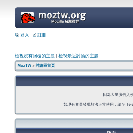
=
登入
註冊
檢視沒有回覆的主題
|
檢視最近討論的主題
MozTW
»
討論區首頁
因為大量廣告入
如現有會員發現無法正常使用，請至 Telegra