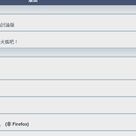
版面
活動討論版
抓火狐吧！
式。
(非 Firefox)