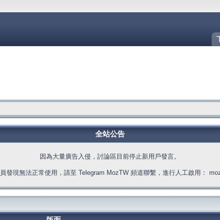
全站公告
因為大量廣告入侵，討論區目前停止新用戶發言。
發現無法正常使用，請至 Telegram MozTW 頻道聯繫，進行人工啟用： moztw.