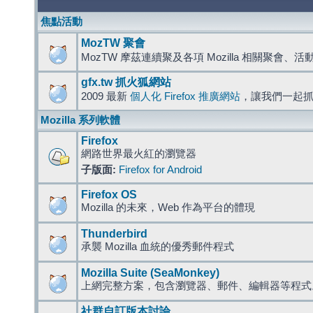
焦點活動
MozTW 聚會
MozTW 摩茲連續聚及各項 Mozilla 相關聚會、
gfx.tw 抓火狐網站
2009 最新
個人化 Firefox 推廣網站
，讓我們一起
Mozilla 系列軟體
Firefox
網路世界最火紅的瀏覽器
子版面:
Firefox for Android
Firefox OS
Mozilla 的未來，Web 作為平台的體現
Thunderbird
承襲 Mozilla 血統的優秀郵件程式
Mozilla Suite (SeaMonkey)
上網完整方案，包含瀏覽器、郵件、編輯器等程
社群自訂版本討論