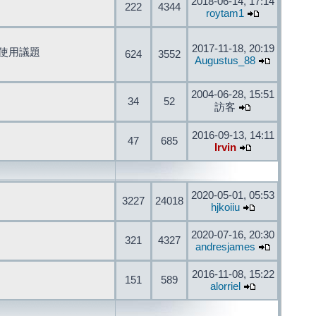
2018-06-14, 17:14
222
4344
roytam1
2017-11-18, 20:19
開發與使用議題
624
3552
Augustus_88
2004-06-28, 15:51
34
52
訪客
2016-09-13, 14:11
47
685
Irvin
2020-05-01, 05:53
3227
24018
hjkoiiu
2020-07-16, 20:30
321
4327
andresjames
2016-11-08, 15:22
151
589
alorriel