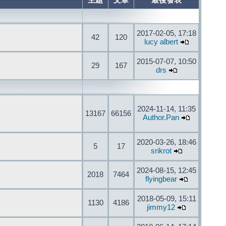
主題
文章
最後發表
2017-02-05, 17:18
42
120
lucy albert
2015-07-07, 10:50
29
167
drs
2024-11-14, 11:35
13167
66156
Author.Pan
2020-03-26, 18:46
5
17
srikrot
2024-08-15, 12:45
2018
7464
flyingbear
2018-05-09, 15:11
1130
4186
jimmy12