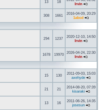
13
18
Irvin
2016-04-09, 20:29
308
1661
1abcd
2020-12-10, 14:50
294
1237
Irvin
2026-04-24, 22:30
1678
19970
Irvin
2011-09-03, 15:03
15
130
axehyde
2014-08-20, 07:39
21
21
kisaraki
2011-06-26, 14:35
13
16
josesun