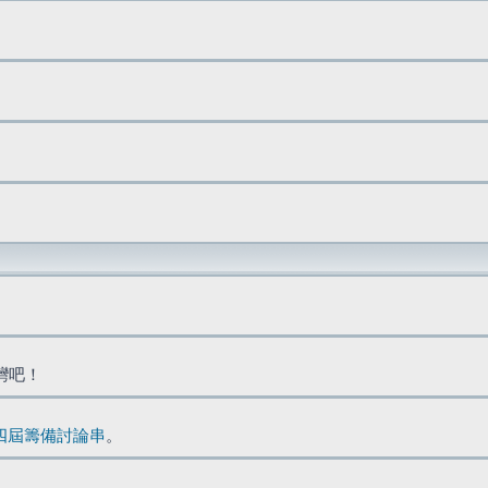
台灣吧！
四屆籌備討論串
。