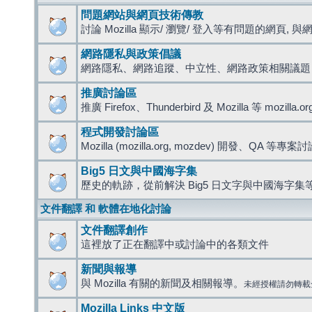
問題網站與網頁技術傳教
討論 Mozilla 顯示/ 瀏覽/ 登入等有問題的網頁, 與網路
網路隱私與政策倡議
網路隱私、網路追蹤、中立性、網路政策相關議題
推廣討論區
推廣 Firefox、Thunderbird 及 Mozilla 等 mozi
程式開發討論區
Mozilla (mozilla.org, mozdev) 開發、QA 等專案
Big5 日文與中國海字集
歷史的軌跡，從前解決 Big5 日文字與中國海字集等
文件翻譯 和 軟體在地化討論
文件翻譯創作
這裡放了正在翻譯中或討論中的各類文件
新聞與報導
與 Mozilla 有關的新聞及相關報導。
未經授權請勿轉載
Mozilla Links 中文版