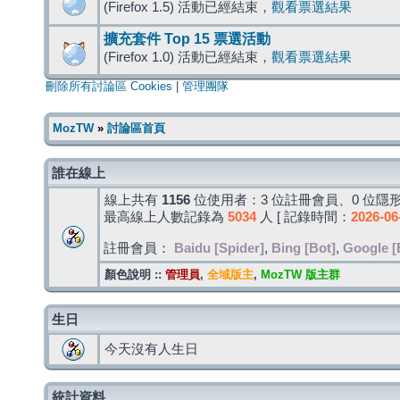
(Firefox 1.5) 活動已經結束，
觀看票選結果
擴充套件 Top 15 票選活動
(Firefox 1.0) 活動已經結束，
觀看票選結果
刪除所有討論區 Cookies
|
管理團隊
MozTW
»
討論區首頁
誰在線上
線上共有
1156
位使用者：3 位註冊會員、0 位隱形
最高線上人數記錄為
5034
人 [ 記錄時間：
2026-06
註冊會員：
Baidu [Spider]
,
Bing [Bot]
,
Google [
顏色說明 ::
管理員
,
全域版主
,
MozTW 版主群
生日
今天沒有人生日
統計資料