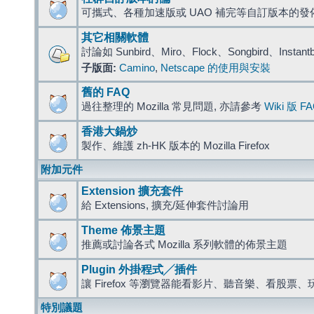
可攜式、各種加速版或 UAO 補完等自訂版本的發
其它相關軟體
討論如 Sunbird、Miro、Flock、Songbird、Instant
子版面:
Camino
,
Netscape 的使用與安裝
舊的 FAQ
過往整理的 Mozilla 常見問題, 亦請參考
Wiki 版 F
香港大鍋炒
製作、維護 zh-HK 版本的 Mozilla Firefox
附加元件
Extension 擴充套件
給 Extensions, 擴充/延伸套件討論用
Theme 佈景主題
推薦或討論各式 Mozilla 系列軟體的佈景主題
Plugin 外掛程式╱插件
讓 Firefox 等瀏覽器能看影片、聽音樂、看股
特別議題