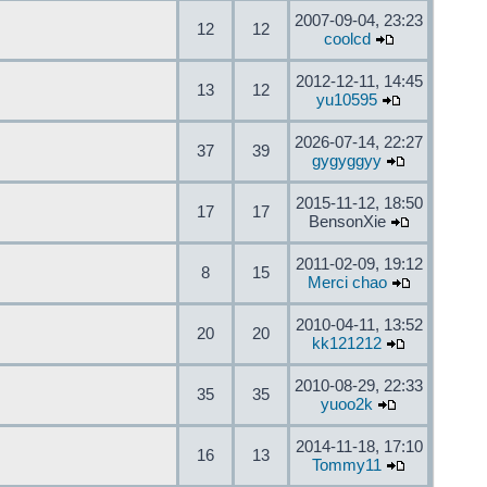
2007-09-04, 23:23
12
12
coolcd
2012-12-11, 14:45
13
12
yu10595
2026-07-14, 22:27
37
39
gygyggyy
2015-11-12, 18:50
17
17
BensonXie
2011-02-09, 19:12
8
15
Merci chao
2010-04-11, 13:52
20
20
kk121212
2010-08-29, 22:33
35
35
yuoo2k
2014-11-18, 17:10
16
13
Tommy11