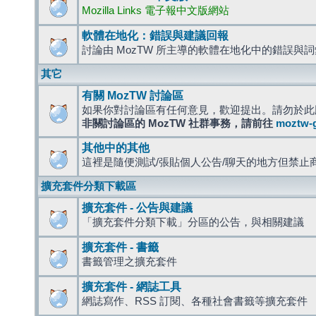
Mozilla Links 電子報中文版網站
軟體在地化：錯誤與建議回報
討論由 MozTW 所主導的軟體在地化中的錯誤與
其它
有關 MozTW 討論區
如果你對討論區有任何意見，歡迎提出。請勿於此
非關討論區的 MozTW 社群事務，請前往
moztw-
其他中的其他
這裡是隨便測試/張貼個人公告/聊天的地方但禁止
擴充套件分類下載區
擴充套件 - 公告與建議
「擴充套件分類下載」分區的公告，與相關建議
擴充套件 - 書籤
書籤管理之擴充套件
擴充套件 - 網誌工具
網誌寫作、RSS 訂閱、各種社會書籤等擴充套件