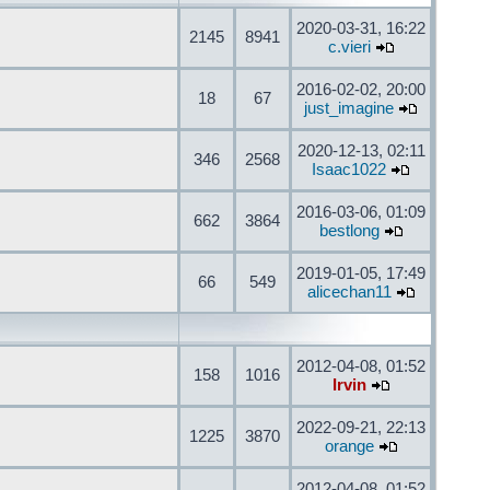
2020-03-31, 16:22
2145
8941
c.vieri
2016-02-02, 20:00
18
67
just_imagine
2020-12-13, 02:11
346
2568
Isaac1022
2016-03-06, 01:09
662
3864
bestlong
2019-01-05, 17:49
66
549
alicechan11
2012-04-08, 01:52
158
1016
Irvin
2022-09-21, 22:13
1225
3870
orange
2012-04-08, 01:52