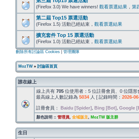
第三屆 Top15 票選活動
(Firefox 3.0) We have winners!
觀看票選結果
，
第
第二屆 Top15 票選活動
(Firefox 1.5) 活動已經結束，
觀看票選結果
擴充套件 Top 15 票選活動
(Firefox 1.0) 活動已經結束，
觀看票選結果
刪除所有討論區 Cookies
|
管理團隊
MozTW
»
討論區首頁
誰在線上
線上共有
705
位使用者：5 位註冊會員、0 位隱形會
最高線上人數記錄為
5034
人 [ 記錄時間：
2026-06
註冊會員：
Baidu [Spider]
,
Bing [Bot]
,
Google [
顏色說明 ::
管理員
,
全域版主
,
MozTW 版主群
生日