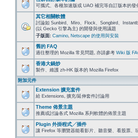
可攜式、各種加速版或 UAO 補完等自訂版本的發
其它相關軟體
討論如 Sunbird、Miro、Flock、Songbird、Instantbird
(以 Gecko 引擎為主) 的開發與使用議題
子版面:
Camino
,
Netscape 的使用與安裝
舊的 FAQ
過往整理的 Mozilla 常見問題, 亦請參考
Wiki 版 F
香港大鍋炒
製作、維護 zh-HK 版本的 Mozilla Firefox
附加元件
Extension 擴充套件
給 Extensions, 擴充/延伸套件討論用
Theme 佈景主題
推薦或討論各式 Mozilla 系列軟體的佈景主題
Plugin 外掛程式╱插件
讓 Firefox 等瀏覽器能看影片、聽音樂、看股