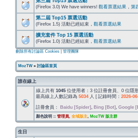
第三屆 Top15 票選活動
(Firefox 3.0) We have winners!
觀看票選結果
，
第
第二屆 Top15 票選活動
(Firefox 1.5) 活動已經結束，
觀看票選結果
擴充套件 Top 15 票選活動
(Firefox 1.0) 活動已經結束，
觀看票選結果
刪除所有討論區 Cookies
|
管理團隊
MozTW
»
討論區首頁
誰在線上
線上共有
1045
位使用者：3 位註冊會員、0 位隱形
最高線上人數記錄為
5034
人 [ 記錄時間：
2026-06
註冊會員：
Baidu [Spider]
,
Bing [Bot]
,
Google [
顏色說明 ::
管理員
,
全域版主
,
MozTW 版主群
生日