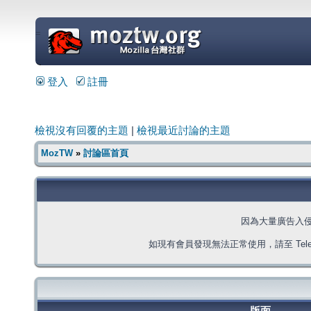
=
登入
註冊
檢視沒有回覆的主題
|
檢視最近討論的主題
MozTW
»
討論區首頁
因為大量廣告入
如現有會員發現無法正常使用，請至 Telegra