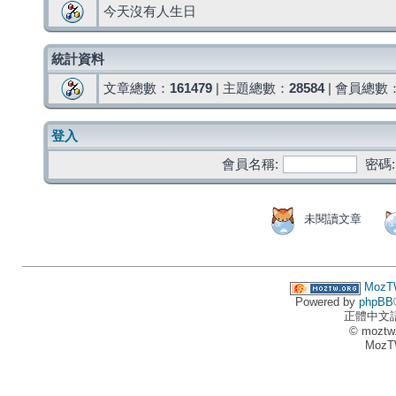
今天沒有人生日
統計資料
文章總數：
161479
| 主題總數：
28584
| 會員總數
登入
會員名稱:
密碼:
未閱讀文章
MozT
Powered by
phpBB
正體中文
© moztw
MozT