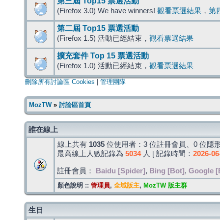
第三屆 Top15 票選活動
(Firefox 3.0) We have winners!
觀看票選結果
，
第
第二屆 Top15 票選活動
(Firefox 1.5) 活動已經結束，
觀看票選結果
擴充套件 Top 15 票選活動
(Firefox 1.0) 活動已經結束，
觀看票選結果
刪除所有討論區 Cookies
|
管理團隊
MozTW
»
討論區首頁
誰在線上
線上共有
1035
位使用者：3 位註冊會員、0 位隱形
最高線上人數記錄為
5034
人 [ 記錄時間：
2026-06
註冊會員：
Baidu [Spider]
,
Bing [Bot]
,
Google [
顏色說明 ::
管理員
,
全域版主
,
MozTW 版主群
生日