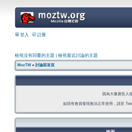
=
登入
註冊
檢視沒有回覆的主題
|
檢視最近討論的主題
MozTW
»
討論區首頁
因為大量廣告入
如現有會員發現無法正常使用，請至 Telegra