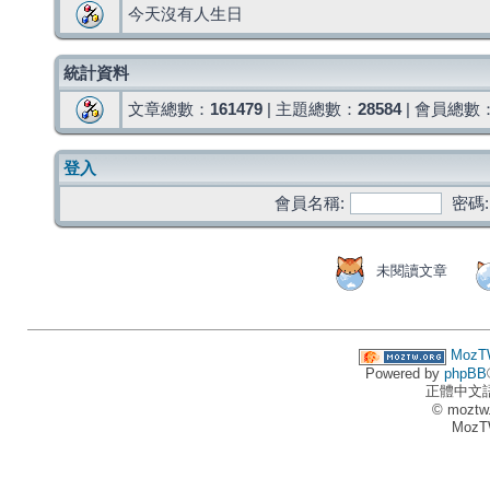
今天沒有人生日
統計資料
文章總數：
161479
| 主題總數：
28584
| 會員總數
登入
會員名稱:
密碼:
未閱讀文章
MozT
Powered by
phpBB
正體中文
© moztw
MozT