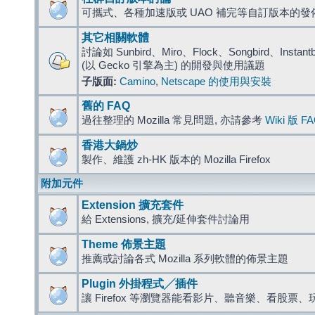
可攜式、各種加速版或 UAO 補完等自訂版本的發
其它相關軟體
討論如 Sunbird、Miro、Flock、Songbird、Instantbird
(以 Gecko 引擎為主) 的開發與使用議題
子版面:
Camino
,
Netscape 的使用與安裝
舊的 FAQ
過往整理的 Mozilla 常見問題, 亦請參考
Wiki 版 F
香港大鍋炒
製作、維護 zh-HK 版本的 Mozilla Firefox
附加元件
Extension 擴充套件
給 Extensions, 擴充/延伸套件討論用
Theme 佈景主題
推薦或討論各式 Mozilla 系列軟體的佈景主題
Plugin 外掛程式╱插件
讓 Firefox 等瀏覽器能看影片、聽音樂、看股