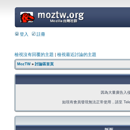
=
登入
註冊
檢視沒有回覆的主題
|
檢視最近討論的主題
MozTW
»
討論區首頁
因為大量廣告入
如現有會員發現無法正常使用，請至 Telegra