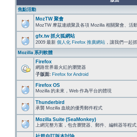
版面
焦點活動
MozTW 聚會
MozTW 摩茲連續聚及各項 Mozilla 相關聚會、
gfx.tw 抓火狐網站
2009 最新
個人化 Firefox 推廣網站
，讓我們一起
Mozilla 系列軟體
Firefox
網路世界最火紅的瀏覽器
子版面:
Firefox for Android
Firefox OS
Mozilla 的未來，Web 作為平台的體現
Thunderbird
承襲 Mozilla 血統的優秀郵件程式
Mozilla Suite (SeaMonkey)
上網完整方案，包含瀏覽器、郵件、編輯器等程
社群自訂版本討論