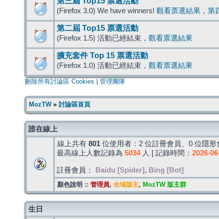
第三屆 Top15 票選活動
(Firefox 3.0) We have winners!
觀看票選結果
，
第
第二屆 Top15 票選活動
(Firefox 1.5) 活動已經結束，
觀看票選結果
擴充套件 Top 15 票選活動
(Firefox 1.0) 活動已經結束，
觀看票選結果
刪除所有討論區 Cookies
|
管理團隊
MozTW
»
討論區首頁
誰在線上
線上共有
801
位使用者：2 位註冊會員、0 位隱形會
最高線上人數記錄為
5034
人 [ 記錄時間：
2026-06
註冊會員：
Baidu [Spider]
,
Bing [Bot]
顏色說明 ::
管理員
,
全域版主
,
MozTW 版主群
生日