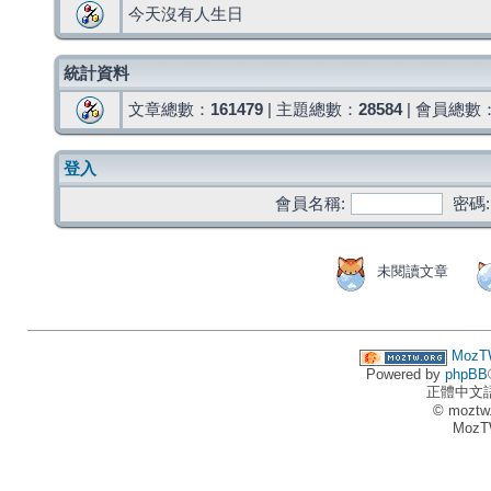
今天沒有人生日
統計資料
文章總數：
161479
| 主題總數：
28584
| 會員總數
登入
會員名稱:
密碼:
未閱讀文章
MozT
Powered by
phpBB
正體中文
© moztw
MozT