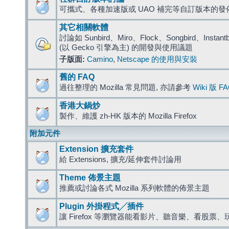
可攜式、各種加速版或 UAO 補完等自訂版本的發
其它相關軟體
討論如 Sunbird、Miro、Flock、Songbird、Instantbird
(以 Gecko 引擎為主) 的開發與使用議題
子版面:
Camino
,
Netscape 的使用與安裝
舊的 FAQ
過往整理的 Mozilla 常見問題, 亦請參考
Wiki 版 F
香港大鍋炒
製作、維護 zh-HK 版本的 Mozilla Firefox
附加元件
Extension 擴充套件
給 Extensions, 擴充/延伸套件討論用
Theme 佈景主題
推薦或討論各式 Mozilla 系列軟體的佈景主題
Plugin 外掛程式╱插件
讓 Firefox 等瀏覽器能看影片、聽音樂、看股