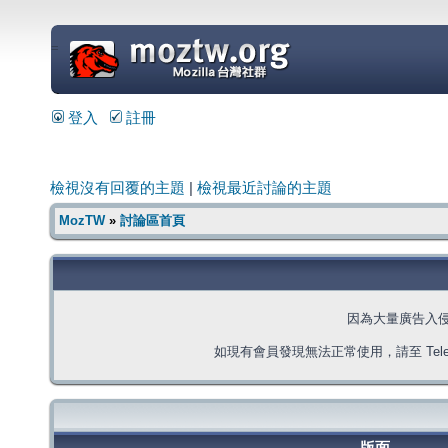
=
登入
註冊
檢視沒有回覆的主題
|
檢視最近討論的主題
MozTW
»
討論區首頁
因為大量廣告入
如現有會員發現無法正常使用，請至 Telegra