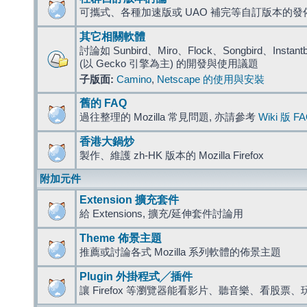
可攜式、各種加速版或 UAO 補完等自訂版本的發
其它相關軟體
討論如 Sunbird、Miro、Flock、Songbird、Instantbird
(以 Gecko 引擎為主) 的開發與使用議題
子版面:
Camino
,
Netscape 的使用與安裝
舊的 FAQ
過往整理的 Mozilla 常見問題, 亦請參考
Wiki 版 F
香港大鍋炒
製作、維護 zh-HK 版本的 Mozilla Firefox
附加元件
Extension 擴充套件
給 Extensions, 擴充/延伸套件討論用
Theme 佈景主題
推薦或討論各式 Mozilla 系列軟體的佈景主題
Plugin 外掛程式╱插件
讓 Firefox 等瀏覽器能看影片、聽音樂、看股