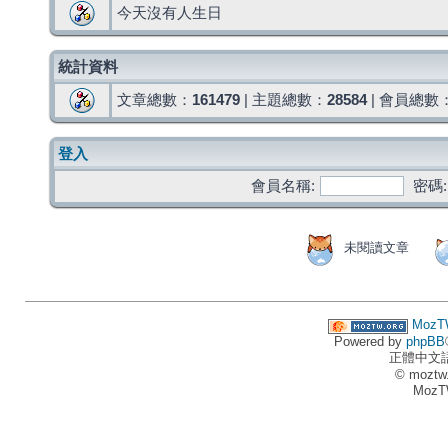
今天沒有人生日
統計資料
文章總數：
161479
| 主題總數：
28584
| 會員總數
登入
會員名稱:
密碼:
未閱讀文章
MozT
Powered by
phpBB
正體中文
© moztw
MozT