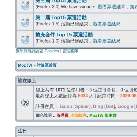
第三屆 Top15 票選活動
(Firefox 3.0) We have winners!
觀看票選結果
，
第
第二屆 Top15 票選活動
(Firefox 1.5) 活動已經結束，
觀看票選結果
擴充套件 Top 15 票選活動
(Firefox 1.0) 活動已經結束，
觀看票選結果
刪除所有討論區 Cookies
|
管理團隊
MozTW
»
討論區首頁
誰在線上
線上共有
1071
位使用者：3 位註冊會員、0 位隱形
最高線上人數記錄為
5034
人 [ 記錄時間：
2026-06
註冊會員：
Baidu [Spider]
,
Bing [Bot]
,
Google [
顏色說明 ::
管理員
,
全域版主
,
MozTW 版主群
生日