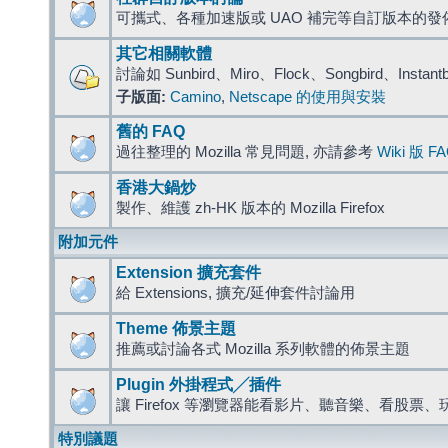
可攜式、各種加速版或 UAO 補完等自訂版本的發
其它相關軟體
討論如 Sunbird、Miro、Flock、Songbird、Instant
子版面:
Camino
,
Netscape 的使用與安裝
舊的 FAQ
過往整理的 Mozilla 常見問題, 亦請參考
Wiki 版 F
香港大鍋炒
製作、維護 zh-HK 版本的 Mozilla Firefox
附加元件
Extension 擴充套件
給 Extensions, 擴充/延伸套件討論用
Theme 佈景主題
推薦或討論各式 Mozilla 系列軟體的佈景主題
Plugin 外掛程式╱插件
讓 Firefox 等瀏覽器能看影片、聽音樂、看股
特別議題