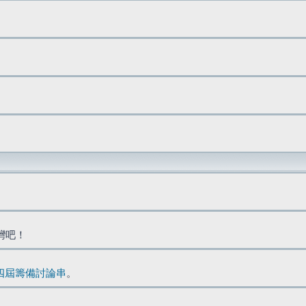
台灣吧！
四屆籌備討論串
。