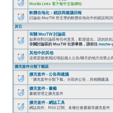
Mozilla Links 電子報中文版網站
軟體在地化：錯誤與建議回報
討論由 MozTW 所主導的軟體在地化中的錯誤與
其它
有關 MozTW 討論區
如果你對討論區有任何意見，歡迎提出。請勿於此
非關討論區的 MozTW 社群事務，請前往
moztw-
其他中的其他
這裡是隨便測試/張貼個人公告/聊天的地方但禁止
擴充套件分類下載區
擴充套件 - 公告與建議
「擴充套件分類下載」分區的公告，與相關建議
擴充套件 - 書籤
書籤管理之擴充套件
擴充套件 - 網誌工具
網誌寫作、RSS 訂閱、各種社會書籤等擴充套件