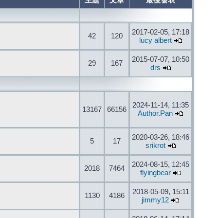
主題
文章
最後發表
2017-02-05, 17:18
42
120
lucy albert
2015-07-07, 10:50
29
167
drs
2024-11-14, 11:35
13167
66156
Author.Pan
2020-03-26, 18:46
5
17
srikrot
2024-08-15, 12:45
2018
7464
flyingbear
2018-05-09, 15:11
1130
4186
jimmy12