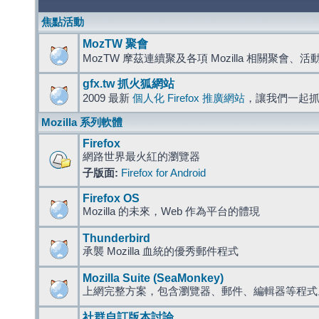
焦點活動
MozTW 聚會
MozTW 摩茲連續聚及各項 Mozilla 相關聚會、
gfx.tw 抓火狐網站
2009 最新
個人化 Firefox 推廣網站
，讓我們一起
Mozilla 系列軟體
Firefox
網路世界最火紅的瀏覽器
子版面:
Firefox for Android
Firefox OS
Mozilla 的未來，Web 作為平台的體現
Thunderbird
承襲 Mozilla 血統的優秀郵件程式
Mozilla Suite (SeaMonkey)
上網完整方案，包含瀏覽器、郵件、編輯器等程
社群自訂版本討論