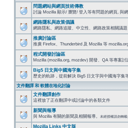
問題網站與網頁技術傳教
討論 Mozilla 顯示/ 瀏覽/ 登入等有問題的網頁, 與網路
網路隱私與政策倡議
網路隱私、網路追蹤、中立性、網路政策相關議題
推廣討論區
推廣 Firefox、Thunderbird 及 Mozilla 等 mozi
程式開發討論區
Mozilla (mozilla.org, mozdev) 開發、QA 等專案
Big5 日文與中國海字集
歷史的軌跡，從前解決 Big5 日文字與中國海字集等
文件翻譯 和 軟體在地化討論
文件翻譯創作
這裡放了正在翻譯中或討論中的各類文件
新聞與報導
與 Mozilla 有關的新聞及相關報導。
未經授權請勿轉載
Mozilla Links 中文版