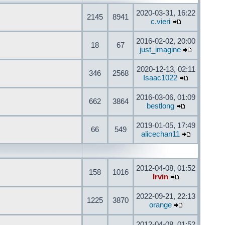
2020-03-31, 16:22
2145
8941
c.vieri
2016-02-02, 20:00
18
67
just_imagine
2020-12-13, 02:11
346
2568
Isaac1022
2016-03-06, 01:09
662
3864
bestlong
2019-01-05, 17:49
66
549
alicechan11
2012-04-08, 01:52
158
1016
Irvin
2022-09-21, 22:13
1225
3870
orange
2012-04-08, 01:52