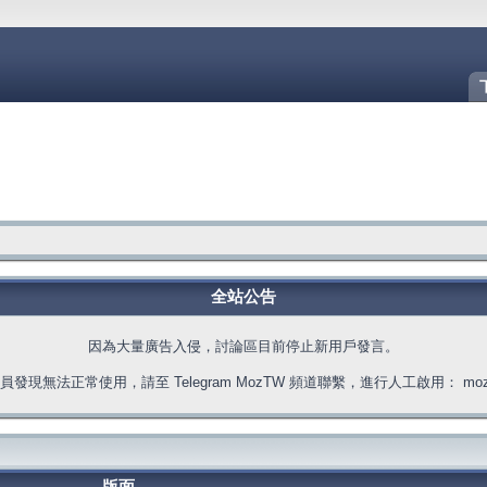
全站公告
因為大量廣告入侵，討論區目前停止新用戶發言。
發現無法正常使用，請至 Telegram MozTW 頻道聯繫，進行人工啟用： moztw.