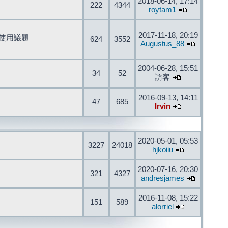
2018-06-14, 17:14
222
4344
roytam1
2017-11-18, 20:19
開發與使用議題
624
3552
Augustus_88
2004-06-28, 15:51
34
52
訪客
2016-09-13, 14:11
47
685
Irvin
2020-05-01, 05:53
3227
24018
hjkoiiu
2020-07-16, 20:30
321
4327
andresjames
2016-11-08, 15:22
151
589
alorriel