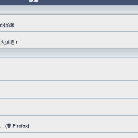
版面
活動討論版
抓火狐吧！
式。
(非 Firefox)