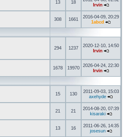
13
18
Irvin
2016-04-09, 20:29
308
1661
1abcd
2020-12-10, 14:50
294
1237
Irvin
2026-04-24, 22:30
1678
19970
Irvin
2011-09-03, 15:03
15
130
axehyde
2014-08-20, 07:39
21
21
kisaraki
2011-06-26, 14:35
13
16
josesun