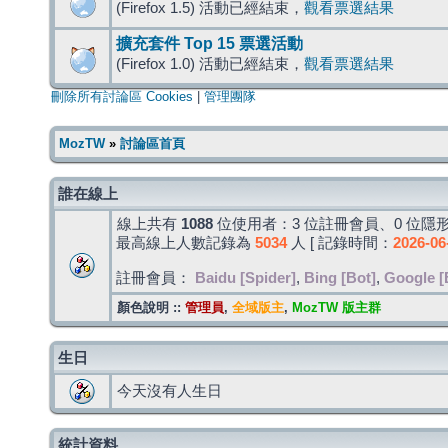
(Firefox 1.5) 活動已經結束，
觀看票選結果
擴充套件 Top 15 票選活動
(Firefox 1.0) 活動已經結束，
觀看票選結果
刪除所有討論區 Cookies
|
管理團隊
MozTW
»
討論區首頁
誰在線上
線上共有
1088
位使用者：3 位註冊會員、0 位隱形
最高線上人數記錄為
5034
人 [ 記錄時間：
2026-06
註冊會員：
Baidu [Spider]
,
Bing [Bot]
,
Google [
顏色說明 ::
管理員
,
全域版主
,
MozTW 版主群
生日
今天沒有人生日
統計資料