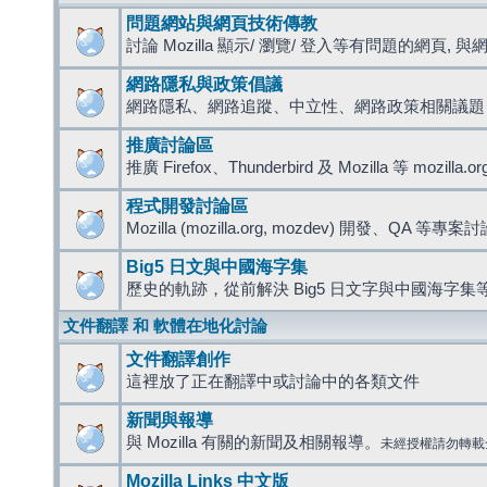
問題網站與網頁技術傳教
討論 Mozilla 顯示/ 瀏覽/ 登入等有問題的網頁, 與網路
網路隱私與政策倡議
網路隱私、網路追蹤、中立性、網路政策相關議題
推廣討論區
推廣 Firefox、Thunderbird 及 Mozilla 等 mozi
程式開發討論區
Mozilla (mozilla.org, mozdev) 開發、QA 等專案
Big5 日文與中國海字集
歷史的軌跡，從前解決 Big5 日文字與中國海字集等
文件翻譯 和 軟體在地化討論
文件翻譯創作
這裡放了正在翻譯中或討論中的各類文件
新聞與報導
與 Mozilla 有關的新聞及相關報導。
未經授權請勿轉載
Mozilla Links 中文版