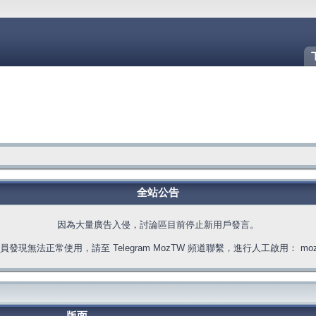
全站公告
因為大量廣告入侵，討論區目前停止新用戶發言。
發現無法正常使用，請至 Telegram MozTW 頻道聯繫，進行人工啟用： moztw.