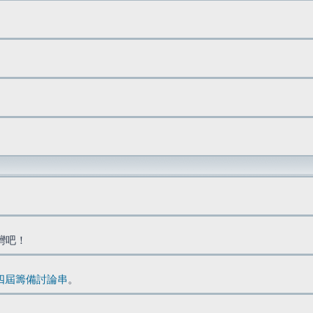
台灣吧！
四屆籌備討論串
。