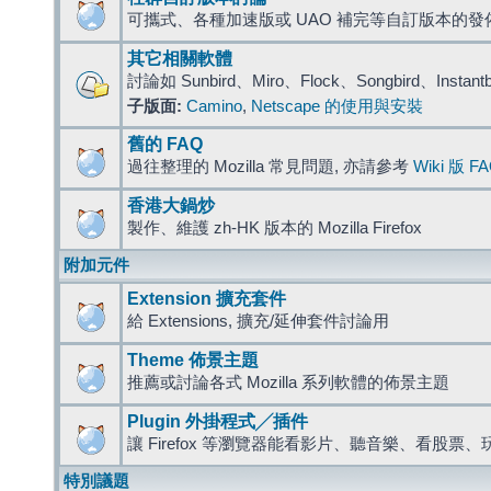
可攜式、各種加速版或 UAO 補完等自訂版本的發
其它相關軟體
討論如 Sunbird、Miro、Flock、Songbird、Instant
子版面:
Camino
,
Netscape 的使用與安裝
舊的 FAQ
過往整理的 Mozilla 常見問題, 亦請參考
Wiki 版 F
香港大鍋炒
製作、維護 zh-HK 版本的 Mozilla Firefox
附加元件
Extension 擴充套件
給 Extensions, 擴充/延伸套件討論用
Theme 佈景主題
推薦或討論各式 Mozilla 系列軟體的佈景主題
Plugin 外掛程式╱插件
讓 Firefox 等瀏覽器能看影片、聽音樂、看股
特別議題