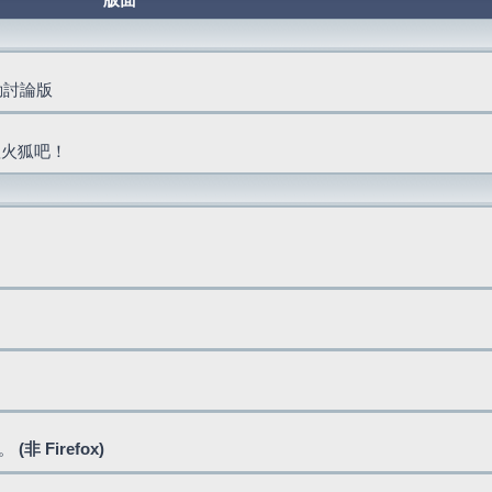
版面
活動討論版
抓火狐吧！
式。
(非 Firefox)