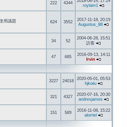
2018-06-14, 17:14
222
4344
roytam1
2017-11-18, 20:19
開發與使用議題
624
3552
Augustus_88
2004-06-28, 15:51
34
52
訪客
2016-09-13, 14:11
47
685
Irvin
2020-05-01, 05:53
3227
24018
hjkoiiu
2020-07-16, 20:30
321
4327
andresjames
2016-11-08, 15:22
151
589
alorriel