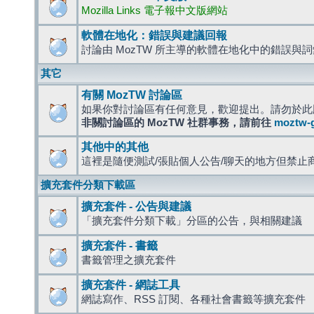
Mozilla Links 電子報中文版網站
軟體在地化：錯誤與建議回報
討論由 MozTW 所主導的軟體在地化中的錯誤與
其它
有關 MozTW 討論區
如果你對討論區有任何意見，歡迎提出。請勿於此
非關討論區的 MozTW 社群事務，請前往
moztw-
其他中的其他
這裡是隨便測試/張貼個人公告/聊天的地方但禁止
擴充套件分類下載區
擴充套件 - 公告與建議
「擴充套件分類下載」分區的公告，與相關建議
擴充套件 - 書籤
書籤管理之擴充套件
擴充套件 - 網誌工具
網誌寫作、RSS 訂閱、各種社會書籤等擴充套件