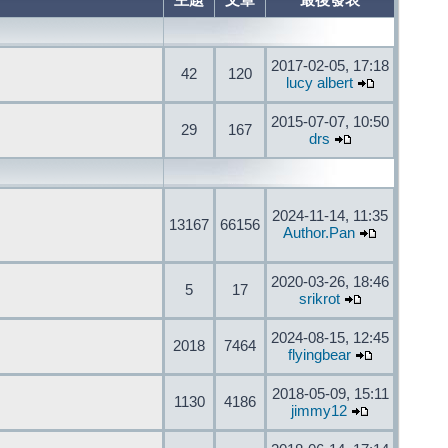
主題
文章
最後發表
2017-02-05, 17:18
42
120
lucy albert
2015-07-07, 10:50
29
167
drs
2024-11-14, 11:35
13167
66156
Author.Pan
2020-03-26, 18:46
5
17
srikrot
2024-08-15, 12:45
2018
7464
flyingbear
2018-05-09, 15:11
1130
4186
jimmy12