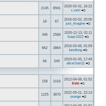
2020-03-31, 16:22
2145
8941
c.vieri
2016-02-02, 20:00
18
67
just_imagine
2020-12-13, 02:11
346
2568
Isaac1022
2016-03-06, 01:09
662
3864
bestlong
2019-01-05, 17:49
66
549
alicechan11
2012-04-08, 01:52
158
1016
Irvin
2022-09-21, 22:13
1225
3870
orange
2012-04-08, 01:52