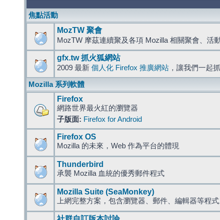
焦點活動
MozTW 聚會
MozTW 摩茲連續聚及各項 Mozilla 相關聚會、
gfx.tw 抓火狐網站
2009 最新
個人化 Firefox 推廣網站
，讓我們一起
Mozilla 系列軟體
Firefox
網路世界最火紅的瀏覽器
子版面:
Firefox for Android
Firefox OS
Mozilla 的未來，Web 作為平台的體現
Thunderbird
承襲 Mozilla 血統的優秀郵件程式
Mozilla Suite (SeaMonkey)
上網完整方案，包含瀏覽器、郵件、編輯器等程
社群自訂版本討論