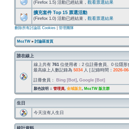
(Firefox 1.5) 活動已經結束，
觀看票選結果
擴充套件 Top 15 票選活動
(Firefox 1.0) 活動已經結束，
觀看票選結果
刪除所有討論區 Cookies
|
管理團隊
MozTW
»
討論區首頁
誰在線上
線上共有
761
位使用者：2 位註冊會員、0 位隱形會
最高線上人數記錄為
5034
人 [ 記錄時間：
2026-06
註冊會員：
Bing [Bot]
,
Google [Bot]
顏色說明 ::
管理員
,
全域版主
,
MozTW 版主群
生日
今天沒有人生日
統計資料