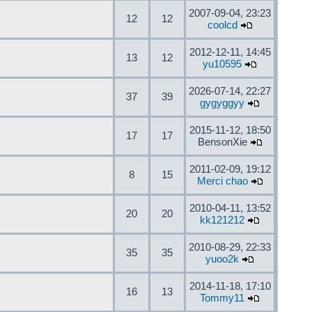
2007-09-04, 23:23
12
12
coolcd
2012-12-11, 14:45
13
12
yu10595
2026-07-14, 22:27
37
39
gygyggyy
2015-11-12, 18:50
17
17
BensonXie
2011-02-09, 19:12
8
15
Merci chao
2010-04-11, 13:52
20
20
kk121212
2010-08-29, 22:33
35
35
yuoo2k
2014-11-18, 17:10
16
13
Tommy11