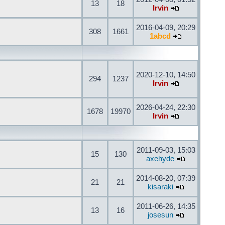
13
18
Irvin
2016-04-09, 20:29
308
1661
1abcd
2020-12-10, 14:50
294
1237
Irvin
2026-04-24, 22:30
1678
19970
Irvin
2011-09-03, 15:03
15
130
axehyde
2014-08-20, 07:39
21
21
kisaraki
2011-06-26, 14:35
13
16
josesun