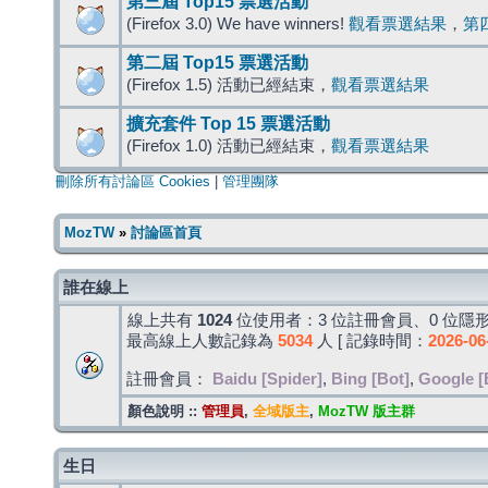
第三屆 Top15 票選活動
(Firefox 3.0) We have winners!
觀看票選結果
，
第
第二屆 Top15 票選活動
(Firefox 1.5) 活動已經結束，
觀看票選結果
擴充套件 Top 15 票選活動
(Firefox 1.0) 活動已經結束，
觀看票選結果
刪除所有討論區 Cookies
|
管理團隊
MozTW
»
討論區首頁
誰在線上
線上共有
1024
位使用者：3 位註冊會員、0 位隱形
最高線上人數記錄為
5034
人 [ 記錄時間：
2026-06
註冊會員：
Baidu [Spider]
,
Bing [Bot]
,
Google [
顏色說明 ::
管理員
,
全域版主
,
MozTW 版主群
生日