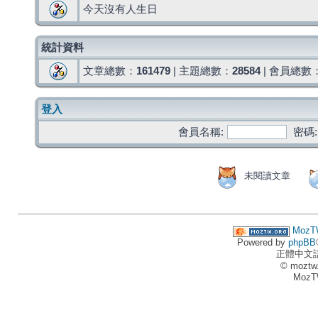
今天沒有人生日
統計資料
文章總數：
161479
| 主題總數：
28584
| 會員總數
登入
會員名稱:
密碼:
未閱讀文章
MozT
Powered by
phpBB
正體中文
© moztw
MozT