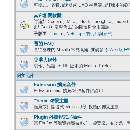
可攜式、各種加速版或 UAO 補完等自訂版本的發
其它相關軟體
討論如 Sunbird、Miro、Flock、Songbird、Instantbird
(以 Gecko 引擎為主) 的開發與使用議題
子版面:
Camino
,
Netscape 的使用與安裝
舊的 FAQ
過往整理的 Mozilla 常見問題, 亦請參考
Wiki 版 F
香港大鍋炒
製作、維護 zh-HK 版本的 Mozilla Firefox
附加元件
Extension 擴充套件
給 Extensions, 擴充/延伸套件討論用
Theme 佈景主題
推薦或討論各式 Mozilla 系列軟體的佈景主題
Plugin 外掛程式╱插件
讓 Firefox 等瀏覽器能看影片、聽音樂、看股