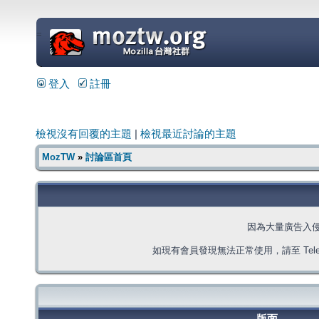
=
登入
註冊
檢視沒有回覆的主題
|
檢視最近討論的主題
MozTW
»
討論區首頁
因為大量廣告入
如現有會員發現無法正常使用，請至 Telegra