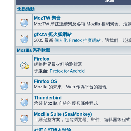
版面
焦點活動
MozTW 聚會
MozTW 摩茲連續聚及各項 Mozilla 相關聚會、
gfx.tw 抓火狐網站
2009 最新
個人化 Firefox 推廣網站
，讓我們一起
Mozilla 系列軟體
Firefox
網路世界最火紅的瀏覽器
子版面:
Firefox for Android
Firefox OS
Mozilla 的未來，Web 作為平台的體現
Thunderbird
承襲 Mozilla 血統的優秀郵件程式
Mozilla Suite (SeaMonkey)
上網完整方案，包含瀏覽器、郵件、編輯器等程
社群自訂版本討論