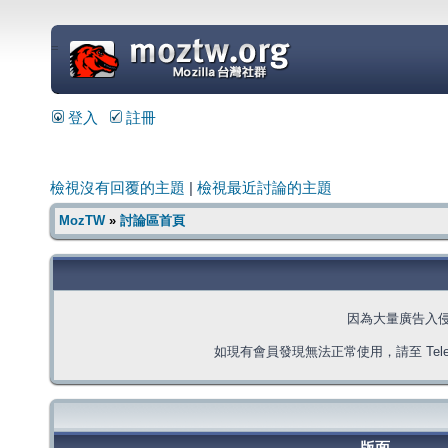
=
登入
註冊
檢視沒有回覆的主題
|
檢視最近討論的主題
MozTW
»
討論區首頁
因為大量廣告入
如現有會員發現無法正常使用，請至 Telegra