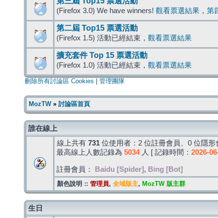
第三屆 Top15 票選活動
(Firefox 3.0) We have winners!
觀看票選結果
，
第
第二屆 Top15 票選活動
(Firefox 1.5) 活動已經結束，
觀看票選結果
擴充套件 Top 15 票選活動
(Firefox 1.0) 活動已經結束，
觀看票選結果
刪除所有討論區 Cookies
|
管理團隊
MozTW
»
討論區首頁
誰在線上
線上共有
731
位使用者：2 位註冊會員、0 位隱形會
最高線上人數記錄為
5034
人 [ 記錄時間：
2026-06
註冊會員：
Baidu [Spider]
,
Bing [Bot]
顏色說明 ::
管理員
,
全域版主
,
MozTW 版主群
生日