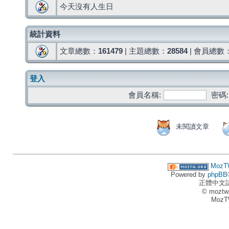
今天沒有人生日
統計資料
文章總數：
161479
| 主題總數：
28584
| 會員總數
登入
會員名稱:
密碼:
未閱讀文章
MozT
Powered by
phpBB
正體中文
© moztw
MozT