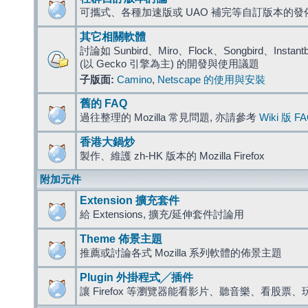
可攜式、各種加速版或 UAO 補完等自訂版本的發
其它相關軟體
討論如 Sunbird、Miro、Flock、Songbird、Instantbird
(以 Gecko 引擎為主) 的開發與使用議題
子版面:
Camino
,
Netscape 的使用與安裝
舊的 FAQ
過往整理的 Mozilla 常見問題, 亦請參考
Wiki 版 F
香港大鍋炒
製作、維護 zh-HK 版本的 Mozilla Firefox
附加元件
Extension 擴充套件
給 Extensions, 擴充/延伸套件討論用
Theme 佈景主題
推薦或討論各式 Mozilla 系列軟體的佈景主題
Plugin 外掛程式╱插件
讓 Firefox 等瀏覽器能看影片、聽音樂、看股