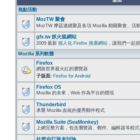
版面
焦點活動
MozTW 聚會
MozTW 摩茲連續聚及各項 Mozilla 相關聚會、
gfx.tw 抓火狐網站
2009 最新
個人化 Firefox 推廣網站
，讓我們一起
Mozilla 系列軟體
Firefox
網路世界最火紅的瀏覽器
子版面:
Firefox for Android
Firefox OS
Mozilla 的未來，Web 作為平台的體現
Thunderbird
承襲 Mozilla 血統的優秀郵件程式
Mozilla Suite (SeaMonkey)
上網完整方案，包含瀏覽器、郵件、編輯器等程
社群自訂版本討論