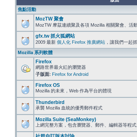
版面
焦點活動
MozTW 聚會
MozTW 摩茲連續聚及各項 Mozilla 相關聚會、
gfx.tw 抓火狐網站
2009 最新
個人化 Firefox 推廣網站
，讓我們一起
Mozilla 系列軟體
Firefox
網路世界最火紅的瀏覽器
子版面:
Firefox for Android
Firefox OS
Mozilla 的未來，Web 作為平台的體現
Thunderbird
承襲 Mozilla 血統的優秀郵件程式
Mozilla Suite (SeaMonkey)
上網完整方案，包含瀏覽器、郵件、編輯器等程
社群自訂版本討論