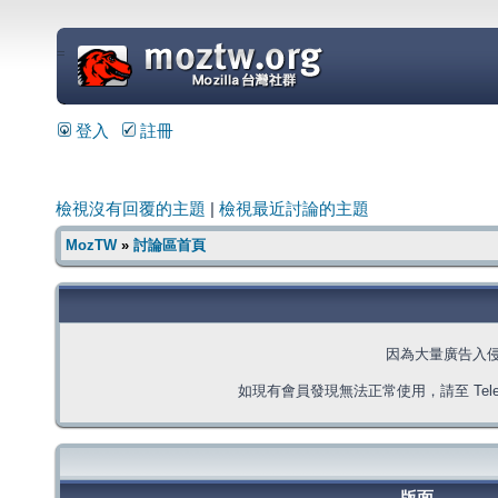
=
登入
註冊
檢視沒有回覆的主題
|
檢視最近討論的主題
MozTW
»
討論區首頁
因為大量廣告入
如現有會員發現無法正常使用，請至 Telegra