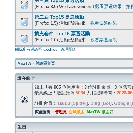
第三屆 Top15 票選活動
(Firefox 3.0) We have winners!
觀看票選結果
，
第
第二屆 Top15 票選活動
(Firefox 1.5) 活動已經結束，
觀看票選結果
擴充套件 Top 15 票選活動
(Firefox 1.0) 活動已經結束，
觀看票選結果
刪除所有討論區 Cookies
|
管理團隊
MozTW
»
討論區首頁
誰在線上
線上共有
905
位使用者：3 位註冊會員、0 位隱形會
最高線上人數記錄為
5034
人 [ 記錄時間：
2026-06
註冊會員：
Baidu [Spider]
,
Bing [Bot]
,
Google [
顏色說明 ::
管理員
,
全域版主
,
MozTW 版主群
生日