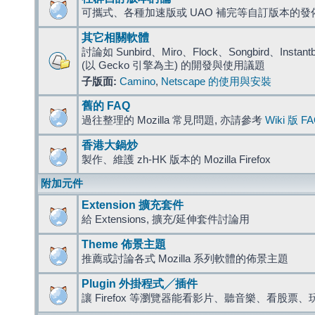
可攜式、各種加速版或 UAO 補完等自訂版本的發
其它相關軟體
討論如 Sunbird、Miro、Flock、Songbird、Instantbird
(以 Gecko 引擎為主) 的開發與使用議題
子版面:
Camino
,
Netscape 的使用與安裝
舊的 FAQ
過往整理的 Mozilla 常見問題, 亦請參考
Wiki 版 F
香港大鍋炒
製作、維護 zh-HK 版本的 Mozilla Firefox
附加元件
Extension 擴充套件
給 Extensions, 擴充/延伸套件討論用
Theme 佈景主題
推薦或討論各式 Mozilla 系列軟體的佈景主題
Plugin 外掛程式╱插件
讓 Firefox 等瀏覽器能看影片、聽音樂、看股