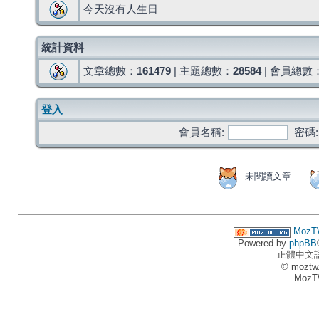
今天沒有人生日
統計資料
文章總數：
161479
| 主題總數：
28584
| 會員總數
登入
會員名稱:
密碼:
未閱讀文章
MozT
Powered by
phpBB
正體中文
© moztw
MozT