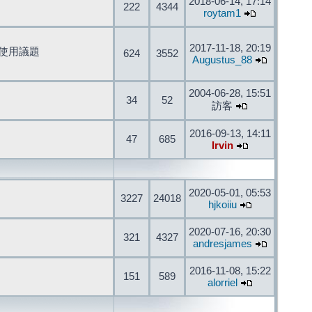
2018-06-14, 17:14
222
4344
roytam1
2017-11-18, 20:19
開發與使用議題
624
3552
Augustus_88
2004-06-28, 15:51
34
52
訪客
2016-09-13, 14:11
47
685
Irvin
2020-05-01, 05:53
3227
24018
hjkoiiu
2020-07-16, 20:30
321
4327
andresjames
2016-11-08, 15:22
151
589
alorriel