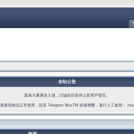
全站公告
因為大量廣告入侵，討論區目前停止新用戶發言。
發現無法正常使用，請至 Telegram MozTW 頻道聯繫，進行人工啟用： moztw.