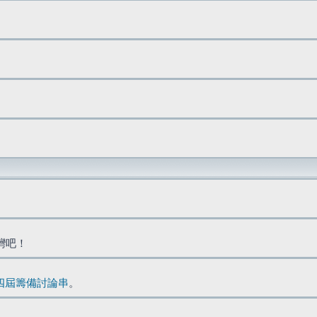
台灣吧！
四屆籌備討論串
。