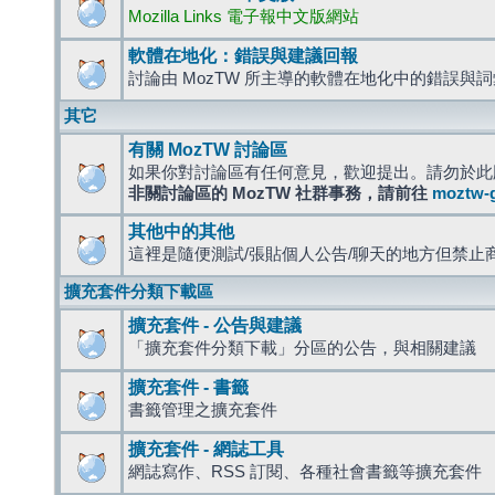
Mozilla Links 電子報中文版網站
軟體在地化：錯誤與建議回報
討論由 MozTW 所主導的軟體在地化中的錯誤與
其它
有關 MozTW 討論區
如果你對討論區有任何意見，歡迎提出。請勿於此
非關討論區的 MozTW 社群事務，請前往
moztw-
其他中的其他
這裡是隨便測試/張貼個人公告/聊天的地方但禁止
擴充套件分類下載區
擴充套件 - 公告與建議
「擴充套件分類下載」分區的公告，與相關建議
擴充套件 - 書籤
書籤管理之擴充套件
擴充套件 - 網誌工具
網誌寫作、RSS 訂閱、各種社會書籤等擴充套件