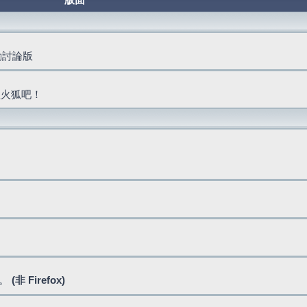
版面
活動討論版
抓火狐吧！
式。
(非 Firefox)