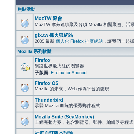
焦點活動
MozTW 聚會
MozTW 摩茲連續聚及各項 Mozilla 相關聚會、
gfx.tw 抓火狐網站
2009 最新
個人化 Firefox 推廣網站
，讓我們一起
Mozilla 系列軟體
Firefox
網路世界最火紅的瀏覽器
子版面:
Firefox for Android
Firefox OS
Mozilla 的未來，Web 作為平台的體現
Thunderbird
承襲 Mozilla 血統的優秀郵件程式
Mozilla Suite (SeaMonkey)
上網完整方案，包含瀏覽器、郵件、編輯器等程
社群自訂版本討論