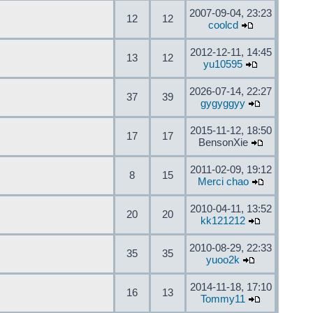
2007-09-04, 23:23
12
12
coolcd
2012-12-11, 14:45
13
12
yu10595
2026-07-14, 22:27
37
39
gygyggyy
2015-11-12, 18:50
17
17
BensonXie
2011-02-09, 19:12
8
15
Merci chao
2010-04-11, 13:52
20
20
kk121212
2010-08-29, 22:33
35
35
yuoo2k
2014-11-18, 17:10
16
13
Tommy11