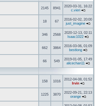
2020-03-31, 16:22
2145
8941
c.vieri
2016-02-02, 20:00
18
67
just_imagine
2020-12-13, 02:11
346
2568
Isaac1022
2016-03-06, 01:09
662
3864
bestlong
2019-01-05, 17:49
66
549
alicechan11
2012-04-08, 01:52
158
1016
Irvin
2022-09-21, 22:13
1225
3870
orange
2012-04-08, 01:52