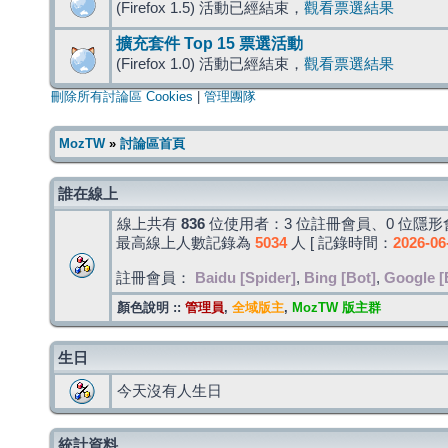
(Firefox 1.5) 活動已經結束，
觀看票選結果
擴充套件 Top 15 票選活動
(Firefox 1.0) 活動已經結束，
觀看票選結果
刪除所有討論區 Cookies
|
管理團隊
MozTW
»
討論區首頁
誰在線上
線上共有
836
位使用者：3 位註冊會員、0 位隱形會
最高線上人數記錄為
5034
人 [ 記錄時間：
2026-06
註冊會員：
Baidu [Spider]
,
Bing [Bot]
,
Google [
顏色說明 ::
管理員
,
全域版主
,
MozTW 版主群
生日
今天沒有人生日
統計資料