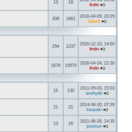
13
18
Irvin
2016-04-09, 20:29
308
1661
1abcd
2020-12-10, 14:50
294
1237
Irvin
2026-04-24, 22:30
1678
19970
Irvin
2011-09-03, 15:03
15
130
axehyde
2014-08-20, 07:39
21
21
kisaraki
2011-06-26, 14:35
13
16
josesun