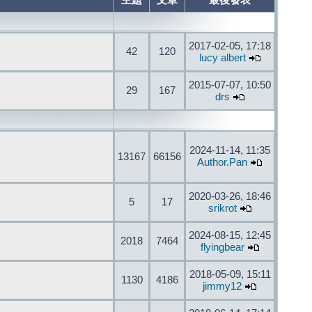
主題
文章
最後發表
2017-02-05, 17:18
42
120
lucy albert
2015-07-07, 10:50
29
167
drs
2024-11-14, 11:35
13167
66156
Author.Pan
2020-03-26, 18:46
5
17
srikrot
2024-08-15, 12:45
2018
7464
flyingbear
2018-05-09, 15:11
1130
4186
jimmy12