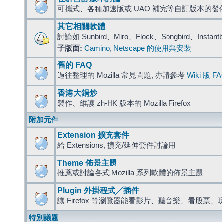
可攜式、各種加速版或 UAO 補完等自訂版本的發
其它相關軟體
討論如 Sunbird、Miro、Flock、Songbird、Instant
子版面:
Camino
,
Netscape 的使用與安裝
舊的 FAQ
過往整理的 Mozilla 常見問題, 亦請參考
Wiki 版 F
香港大鍋炒
製作、維護 zh-HK 版本的 Mozilla Firefox
附加元件
Extension 擴充套件
給 Extensions, 擴充/延伸套件討論用
Theme 佈景主題
推薦或討論各式 Mozilla 系列軟體的佈景主題
Plugin 外掛程式╱插件
讓 Firefox 等瀏覽器能看影片、聽音樂、看股
特別議題