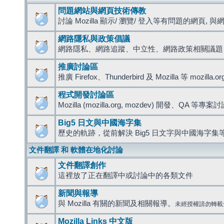
問題網站與網頁技術傳教
討論 Mozilla 顯示/ 瀏覽/ 登入等有問題的網頁, 與網路
網路隱私與政策倡議
網路隱私、網路追蹤、中立性、網路政策相關議題
推廣討論區
推廣 Firefox、Thunderbird 及 Mozilla 等 mozi
程式開發討論區
Mozilla (mozilla.org, mozdev) 開發、QA 等專案
Big5 日文與中國海字集
歷史的軌跡，從前解決 Big5 日文字與中國海字集等
文件翻譯 和 軟體在地化討論
文件翻譯創作
這裡放了正在翻譯中或討論中的各類文件
新聞與報導
與 Mozilla 有關的新聞及相關報導。
未經授權請勿轉載
Mozilla Links 中文版