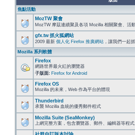
版面
焦點活動
MozTW 聚會
MozTW 摩茲連續聚及各項 Mozilla 相關聚會、
gfx.tw 抓火狐網站
2009 最新
個人化 Firefox 推廣網站
，讓我們一起
Mozilla 系列軟體
Firefox
網路世界最火紅的瀏覽器
子版面:
Firefox for Android
Firefox OS
Mozilla 的未來，Web 作為平台的體現
Thunderbird
承襲 Mozilla 血統的優秀郵件程式
Mozilla Suite (SeaMonkey)
上網完整方案，包含瀏覽器、郵件、編輯器等程
社群自訂版本討論