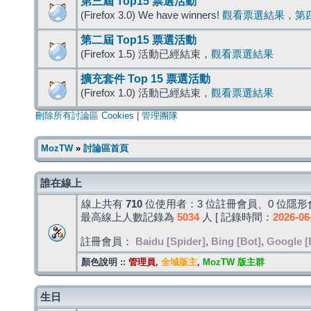
第三屆 Top15 票選活動
(Firefox 3.0) We have winners!
觀看票選結果
，
第
第二屆 Top15 票選活動
(Firefox 1.5) 活動已經結束，
觀看票選結果
擴充套件 Top 15 票選活動
(Firefox 1.0) 活動已經結束，
觀看票選結果
刪除所有討論區 Cookies
|
管理團隊
MozTW
»
討論區首頁
誰在線上
線上共有
710
位使用者：3 位註冊會員、0 位隱形會
最高線上人數記錄為
5034
人 [ 記錄時間：
2026-06
註冊會員：
Baidu [Spider]
,
Bing [Bot]
,
Google [
顏色說明 ::
管理員
,
全域版主
,
MozTW 版主群
生日