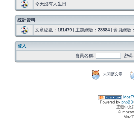
今天沒有人生日
統計資料
文章總數：
161479
| 主題總數：
28584
| 會員總數
登入
會員名稱:
密碼:
未閱讀文章
MozT
Powered by
phpBB
正體中文
© moztw
MozT