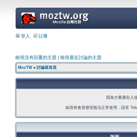
=
登入
註冊
檢視沒有回覆的主題
|
檢視最近討論的主題
MozTW
»
討論區首頁
因為大量廣告入
如現有會員發現無法正常使用，請至 Telegra