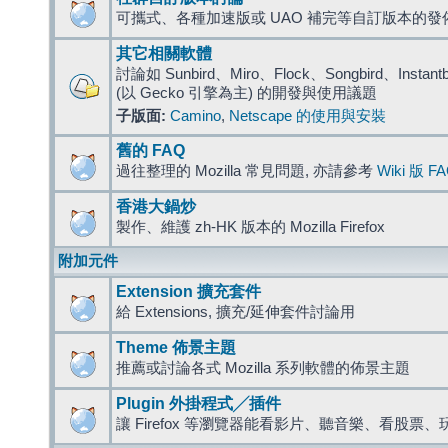
可攜式、各種加速版或 UAO 補完等自訂版本的發
其它相關軟體
討論如 Sunbird、Miro、Flock、Songbird、Instantbird
(以 Gecko 引擎為主) 的開發與使用議題
子版面:
Camino
,
Netscape 的使用與安裝
舊的 FAQ
過往整理的 Mozilla 常見問題, 亦請參考
Wiki 版 F
香港大鍋炒
製作、維護 zh-HK 版本的 Mozilla Firefox
附加元件
Extension 擴充套件
給 Extensions, 擴充/延伸套件討論用
Theme 佈景主題
推薦或討論各式 Mozilla 系列軟體的佈景主題
Plugin 外掛程式╱插件
讓 Firefox 等瀏覽器能看影片、聽音樂、看股