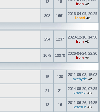
13
18
Irvin
2016-04-09, 20:29
308
1661
1abcd
2020-12-10, 14:50
294
1237
Irvin
2026-04-24, 22:30
1678
19970
Irvin
2011-09-03, 15:03
15
130
axehyde
2014-08-20, 07:39
21
21
kisaraki
2011-06-26, 14:35
13
16
josesun