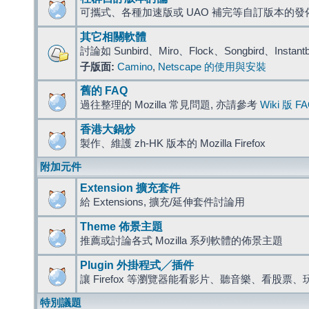
可攜式、各種加速版或 UAO 補完等自訂版本的發
其它相關軟體
討論如 Sunbird、Miro、Flock、Songbird、Instant
子版面:
Camino
,
Netscape 的使用與安裝
舊的 FAQ
過往整理的 Mozilla 常見問題, 亦請參考
Wiki 版 F
香港大鍋炒
製作、維護 zh-HK 版本的 Mozilla Firefox
附加元件
Extension 擴充套件
給 Extensions, 擴充/延伸套件討論用
Theme 佈景主題
推薦或討論各式 Mozilla 系列軟體的佈景主題
Plugin 外掛程式╱插件
讓 Firefox 等瀏覽器能看影片、聽音樂、看股
特別議題