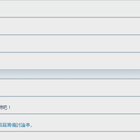
台灣吧！
四屆籌備討論串
。