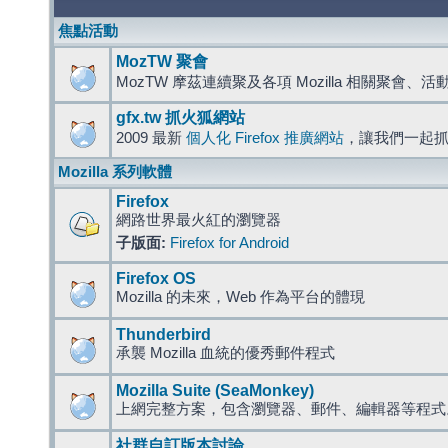
焦點活動
MozTW 聚會
MozTW 摩茲連續聚及各項 Mozilla 相關聚會、
gfx.tw 抓火狐網站
2009 最新
個人化 Firefox 推廣網站
，讓我們一起
Mozilla 系列軟體
Firefox
網路世界最火紅的瀏覽器
子版面:
Firefox for Android
Firefox OS
Mozilla 的未來，Web 作為平台的體現
Thunderbird
承襲 Mozilla 血統的優秀郵件程式
Mozilla Suite (SeaMonkey)
上網完整方案，包含瀏覽器、郵件、編輯器等程
社群自訂版本討論