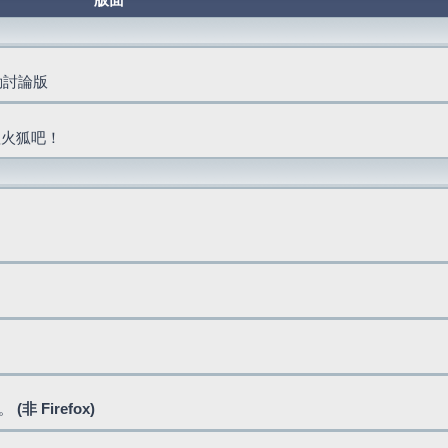
版面
活動討論版
抓火狐吧！
式。
(非 Firefox)