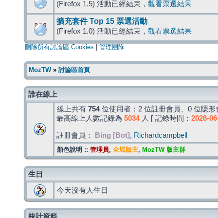
(Firefox 1.5) 活動已經結束，
觀看票選結果
擴充套件 Top 15 票選活動
(Firefox 1.0) 活動已經結束，
觀看票選結果
刪除所有討論區 Cookies
|
管理團隊
MozTW
»
討論區首頁
誰在線上
線上共有
754
位使用者：2 位註冊會員、0 位隱形會
最高線上人數記錄為
5034
人 [ 記錄時間：
2026-06
註冊會員：
Bing [Bot]
,
Richardcampbell
顏色說明 ::
管理員
,
全域版主
,
MozTW 版主群
生日
今天沒有人生日
統計資料