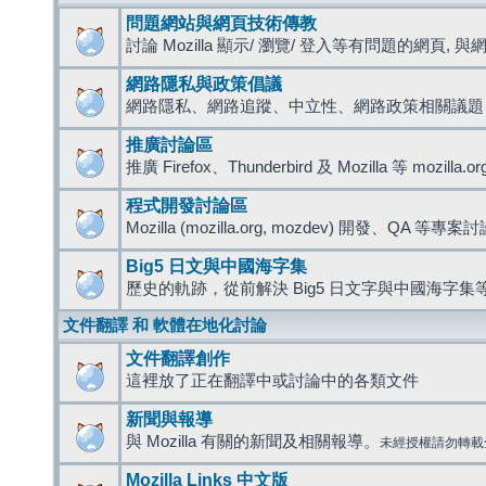
問題網站與網頁技術傳教
討論 Mozilla 顯示/ 瀏覽/ 登入等有問題的網頁, 與網路
網路隱私與政策倡議
網路隱私、網路追蹤、中立性、網路政策相關議題
推廣討論區
推廣 Firefox、Thunderbird 及 Mozilla 等 mozi
程式開發討論區
Mozilla (mozilla.org, mozdev) 開發、QA 等專案
Big5 日文與中國海字集
歷史的軌跡，從前解決 Big5 日文字與中國海字集等
文件翻譯 和 軟體在地化討論
文件翻譯創作
這裡放了正在翻譯中或討論中的各類文件
新聞與報導
與 Mozilla 有關的新聞及相關報導。
未經授權請勿轉載
Mozilla Links 中文版