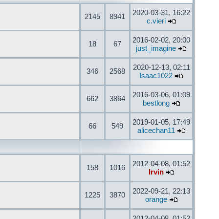
2020-03-31, 16:22
2145
8941
c.vieri
2016-02-02, 20:00
18
67
just_imagine
2020-12-13, 02:11
346
2568
Isaac1022
2016-03-06, 01:09
662
3864
bestlong
2019-01-05, 17:49
66
549
alicechan11
2012-04-08, 01:52
158
1016
Irvin
2022-09-21, 22:13
1225
3870
orange
2012-04-08, 01:52