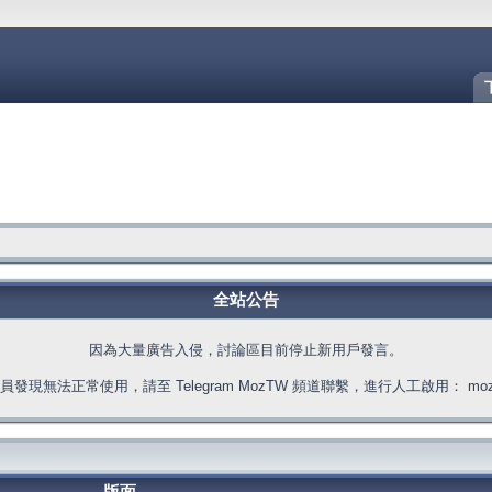
全站公告
因為大量廣告入侵，討論區目前停止新用戶發言。
發現無法正常使用，請至 Telegram MozTW 頻道聯繫，進行人工啟用： moztw.