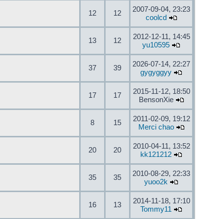
2007-09-04, 23:23
12
12
coolcd
2012-12-11, 14:45
13
12
yu10595
2026-07-14, 22:27
37
39
gygyggyy
2015-11-12, 18:50
17
17
BensonXie
2011-02-09, 19:12
8
15
Merci chao
2010-04-11, 13:52
20
20
kk121212
2010-08-29, 22:33
35
35
yuoo2k
2014-11-18, 17:10
16
13
Tommy11