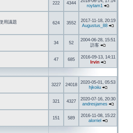
2018-06-14, 17:14
222
4344
roytam1
2017-11-18, 20:19
開發與使用議題
624
3552
Augustus_88
2004-06-28, 15:51
34
52
訪客
2016-09-13, 14:11
47
685
Irvin
2020-05-01, 05:53
3227
24018
hjkoiiu
2020-07-16, 20:30
321
4327
andresjames
2016-11-08, 15:22
151
589
alorriel