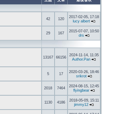
主題
文章
最後發表
2017-02-05, 17:18
42
120
lucy albert
2015-07-07, 10:50
29
167
drs
2024-11-14, 11:35
13167
66156
Author.Pan
2020-03-26, 18:46
5
17
srikrot
2024-08-15, 12:45
2018
7464
flyingbear
2018-05-09, 15:11
1130
4186
jimmy12