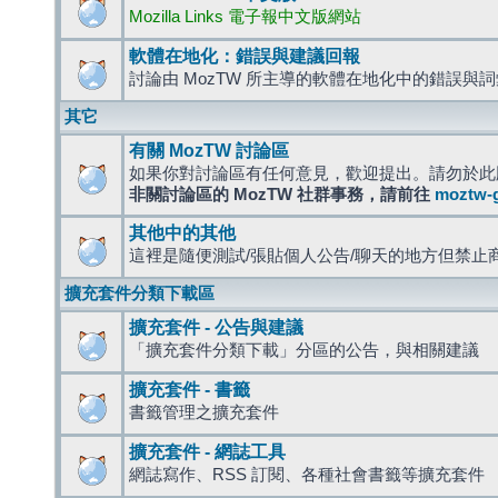
Mozilla Links 電子報中文版網站
軟體在地化：錯誤與建議回報
討論由 MozTW 所主導的軟體在地化中的錯誤與
其它
有關 MozTW 討論區
如果你對討論區有任何意見，歡迎提出。請勿於此
非關討論區的 MozTW 社群事務，請前往
moztw-
其他中的其他
這裡是隨便測試/張貼個人公告/聊天的地方但禁止
擴充套件分類下載區
擴充套件 - 公告與建議
「擴充套件分類下載」分區的公告，與相關建議
擴充套件 - 書籤
書籤管理之擴充套件
擴充套件 - 網誌工具
網誌寫作、RSS 訂閱、各種社會書籤等擴充套件