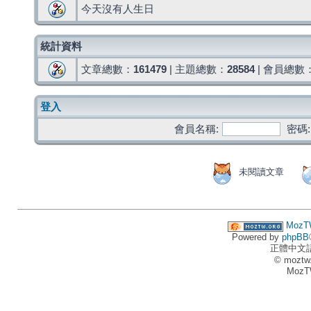
今天沒有人生日
統計資料
文章總數：
161479
| 主題總數：
28584
| 會員總數
登入
會員名稱:
密碼:
未閱讀文章
MozT
Powered by
phpBB
正體中文
© moztw
MozT