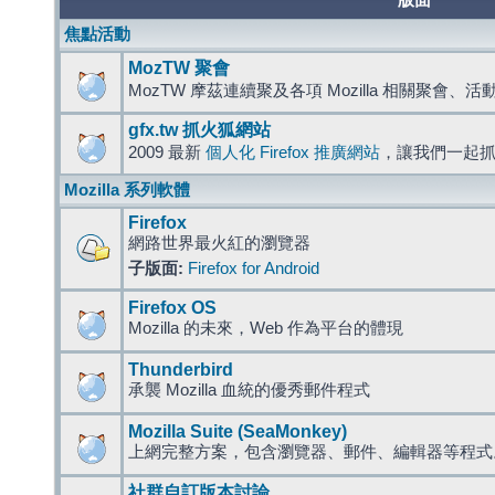
版面
焦點活動
MozTW 聚會
MozTW 摩茲連續聚及各項 Mozilla 相關聚會、
gfx.tw 抓火狐網站
2009 最新
個人化 Firefox 推廣網站
，讓我們一起
Mozilla 系列軟體
Firefox
網路世界最火紅的瀏覽器
子版面:
Firefox for Android
Firefox OS
Mozilla 的未來，Web 作為平台的體現
Thunderbird
承襲 Mozilla 血統的優秀郵件程式
Mozilla Suite (SeaMonkey)
上網完整方案，包含瀏覽器、郵件、編輯器等程
社群自訂版本討論