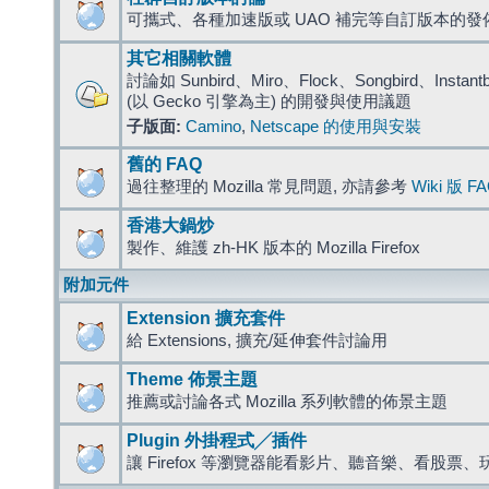
可攜式、各種加速版或 UAO 補完等自訂版本的發
其它相關軟體
討論如 Sunbird、Miro、Flock、Songbird、Instantbird
(以 Gecko 引擎為主) 的開發與使用議題
子版面:
Camino
,
Netscape 的使用與安裝
舊的 FAQ
過往整理的 Mozilla 常見問題, 亦請參考
Wiki 版 F
香港大鍋炒
製作、維護 zh-HK 版本的 Mozilla Firefox
附加元件
Extension 擴充套件
給 Extensions, 擴充/延伸套件討論用
Theme 佈景主題
推薦或討論各式 Mozilla 系列軟體的佈景主題
Plugin 外掛程式╱插件
讓 Firefox 等瀏覽器能看影片、聽音樂、看股