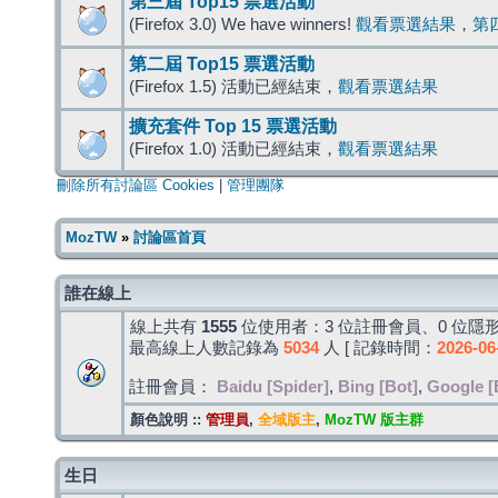
第三屆 Top15 票選活動
(Firefox 3.0) We have winners!
觀看票選結果
，
第
第二屆 Top15 票選活動
(Firefox 1.5) 活動已經結束，
觀看票選結果
擴充套件 Top 15 票選活動
(Firefox 1.0) 活動已經結束，
觀看票選結果
刪除所有討論區 Cookies
|
管理團隊
MozTW
»
討論區首頁
誰在線上
線上共有
1555
位使用者：3 位註冊會員、0 位隱形
最高線上人數記錄為
5034
人 [ 記錄時間：
2026-06
註冊會員：
Baidu [Spider]
,
Bing [Bot]
,
Google [
顏色說明 ::
管理員
,
全域版主
,
MozTW 版主群
生日