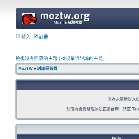
=
登入
註冊
檢視沒有回覆的主題
|
檢視最近討論的主題
MozTW
»
討論區首頁
因為大量廣告入
如現有會員發現無法正常使用，請至 Telegra