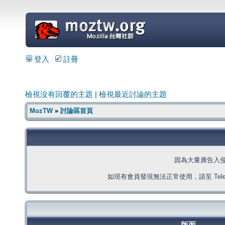
=
登入
註冊
檢視沒有回覆的主題
|
檢視最近討論的主題
MozTW
»
討論區首頁
因為大量廣告入
如現有會員發現無法正常使用，請至 Telegra