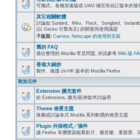
可攜式、各種加速版或 UAO 補完等自訂版本的發
其它相關軟體
討論如 Sunbird、Miro、Flock、Songbird、Instantbird
(以 Gecko 引擎為主) 的開發與使用議題
子版面:
Camino
,
Netscape 的使用與安裝
舊的 FAQ
過往整理的 Mozilla 常見問題, 亦請參考
Wiki 版 F
香港大鍋炒
製作、維護 zh-HK 版本的 Mozilla Firefox
附加元件
Extension 擴充套件
給 Extensions, 擴充/延伸套件討論用
Theme 佈景主題
推薦或討論各式 Mozilla 系列軟體的佈景主題
Plugin 外掛程式╱插件
讓 Firefox 等瀏覽器能看影片、聽音樂、看股