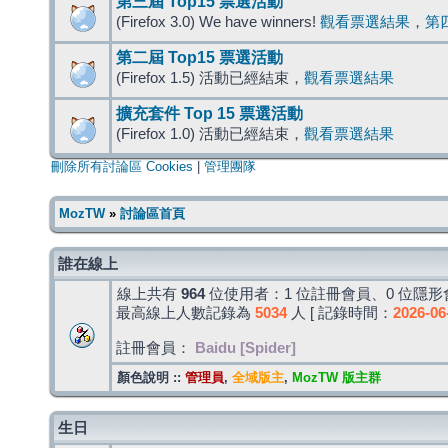
第三屆 Top15 票選活動
(Firefox 3.0) We have winners!
觀看票選結果
，
第
第二屆 Top15 票選活動
(Firefox 1.5) 活動已經結束，
觀看票選結果
擴充套件 Top 15 票選活動
(Firefox 1.0) 活動已經結束，
觀看票選結果
刪除所有討論區 Cookies
|
管理團隊
MozTW
»
討論區首頁
誰在線上
線上共有
964
位使用者：1 位註冊會員、0 位隱形會
最高線上人數記錄為
5034
人 [ 記錄時間：
2026-06
註冊會員：
Baidu [Spider]
顏色說明 ::
管理員
,
全域版主
,
MozTW 版主群
生日