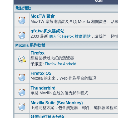
版面
焦點活動
MozTW 聚會
MozTW 摩茲連續聚及各項 Mozilla 相關聚會、
gfx.tw 抓火狐網站
2009 最新
個人化 Firefox 推廣網站
，讓我們一起
Mozilla 系列軟體
Firefox
網路世界最火紅的瀏覽器
子版面:
Firefox for Android
Firefox OS
Mozilla 的未來，Web 作為平台的體現
Thunderbird
承襲 Mozilla 血統的優秀郵件程式
Mozilla Suite (SeaMonkey)
上網完整方案，包含瀏覽器、郵件、編輯器等程
社群自訂版本討論