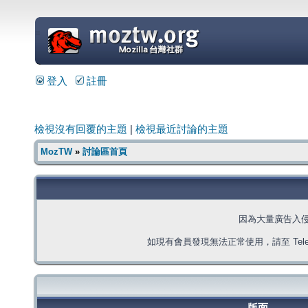
=
登入
註冊
檢視沒有回覆的主題
|
檢視最近討論的主題
MozTW
»
討論區首頁
因為大量廣告入
如現有會員發現無法正常使用，請至 Telegra