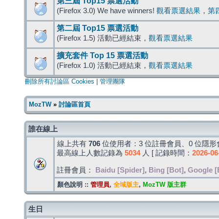
第三屆 Top15 票選活動
(Firefox 3.0) We have winners!
觀看票選結果
，
第
第二屆 Top15 票選活動
(Firefox 1.5) 活動已經結束，
觀看票選結果
擴充套件 Top 15 票選活動
(Firefox 1.0) 活動已經結束，
觀看票選結果
刪除所有討論區 Cookies
|
管理團隊
MozTW
»
討論區首頁
誰在線上
線上共有
706
位使用者：3 位註冊會員、0 位隱形會
最高線上人數記錄為
5034
人 [ 記錄時間：
2026-06
註冊會員：
Baidu [Spider]
,
Bing [Bot]
,
Google [
顏色說明 ::
管理員
,
全域版主
,
MozTW 版主群
生日