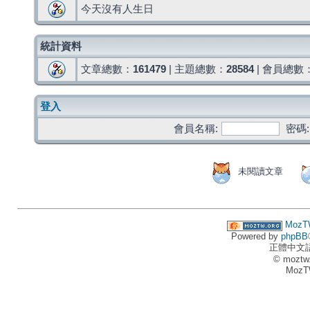
今天沒有人生日
統計資料
文章總數：
161479
| 主題總數：
28584
| 會員總數
登入
會員名稱:
密碼:
未閱讀文章
MozT
Powered by
phpBB
正體中文
© moztw
MozT