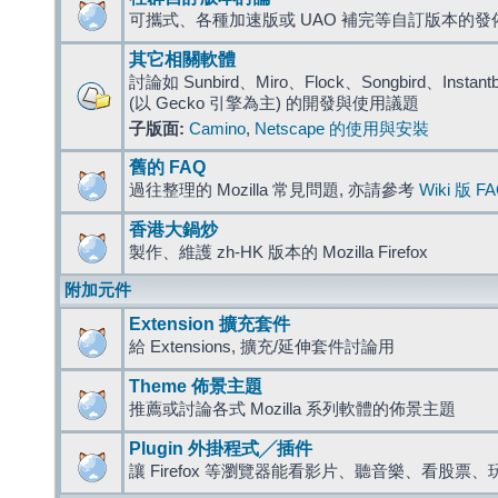
可攜式、各種加速版或 UAO 補完等自訂版本的發
其它相關軟體
討論如 Sunbird、Miro、Flock、Songbird、Instantbird
(以 Gecko 引擎為主) 的開發與使用議題
子版面:
Camino
,
Netscape 的使用與安裝
舊的 FAQ
過往整理的 Mozilla 常見問題, 亦請參考
Wiki 版 F
香港大鍋炒
製作、維護 zh-HK 版本的 Mozilla Firefox
附加元件
Extension 擴充套件
給 Extensions, 擴充/延伸套件討論用
Theme 佈景主題
推薦或討論各式 Mozilla 系列軟體的佈景主題
Plugin 外掛程式╱插件
讓 Firefox 等瀏覽器能看影片、聽音樂、看股