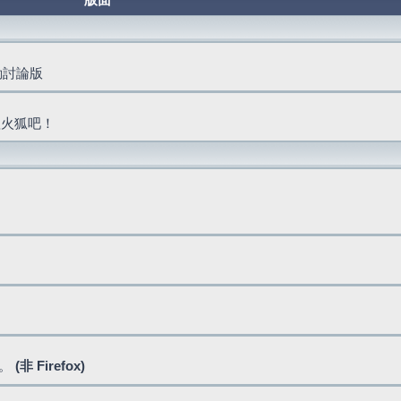
版面
活動討論版
抓火狐吧！
式。
(非 Firefox)