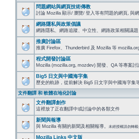
問題網站與網頁技術傳教
討論 Mozilla 顯示/ 瀏覽/ 登入等有問題的網頁, 與網路
網路隱私與政策倡議
網路隱私、網路追蹤、中立性、網路政策相關議題
推廣討論區
推廣 Firefox、Thunderbird 及 Mozilla 等 mozi
程式開發討論區
Mozilla (mozilla.org, mozdev) 開發、QA 等專案
Big5 日文與中國海字集
歷史的軌跡，從前解決 Big5 日文字與中國海字集等
文件翻譯 和 軟體在地化討論
文件翻譯創作
這裡放了正在翻譯中或討論中的各類文件
新聞與報導
與 Mozilla 有關的新聞及相關報導。
未經授權請勿轉載
Mozilla Links 中文版