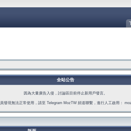
全站公告
因為大量廣告入侵，討論區目前停止新用戶發言。
發現無法正常使用，請至 Telegram MozTW 頻道聯繫，進行人工啟用： moztw.