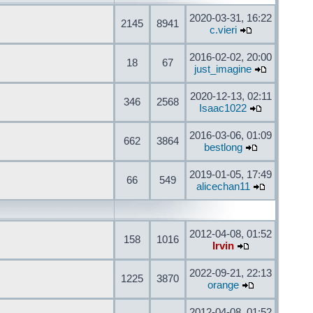
2020-03-31, 16:22
2145
8941
c.vieri
2016-02-02, 20:00
18
67
just_imagine
2020-12-13, 02:11
346
2568
Isaac1022
2016-03-06, 01:09
662
3864
bestlong
2019-01-05, 17:49
66
549
alicechan11
2012-04-08, 01:52
158
1016
Irvin
2022-09-21, 22:13
1225
3870
orange
2012-04-08, 01:52