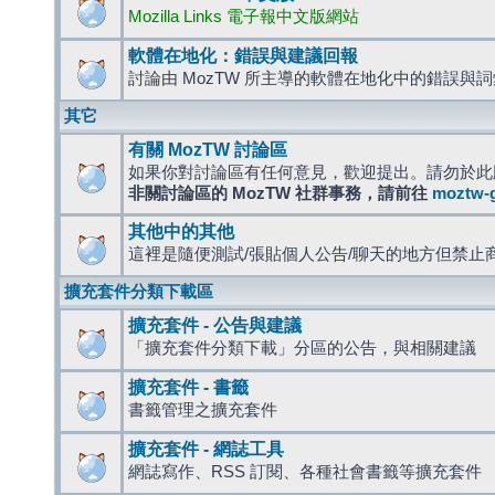
Mozilla Links 電子報中文版網站
軟體在地化：錯誤與建議回報
討論由 MozTW 所主導的軟體在地化中的錯誤與
其它
有關 MozTW 討論區
如果你對討論區有任何意見，歡迎提出。請勿於此
非關討論區的 MozTW 社群事務，請前往
moztw-
其他中的其他
這裡是隨便測試/張貼個人公告/聊天的地方但禁止
擴充套件分類下載區
擴充套件 - 公告與建議
「擴充套件分類下載」分區的公告，與相關建議
擴充套件 - 書籤
書籤管理之擴充套件
擴充套件 - 網誌工具
網誌寫作、RSS 訂閱、各種社會書籤等擴充套件