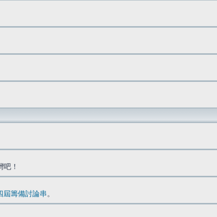
台灣吧！
四屆籌備討論串
。