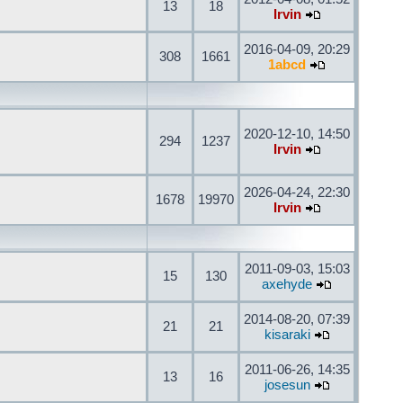
13
18
Irvin
2016-04-09, 20:29
308
1661
1abcd
2020-12-10, 14:50
294
1237
Irvin
2026-04-24, 22:30
1678
19970
Irvin
2011-09-03, 15:03
15
130
axehyde
2014-08-20, 07:39
21
21
kisaraki
2011-06-26, 14:35
13
16
josesun