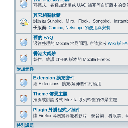
可攜式、各種加速版或 UAO 補完等自訂版本的發
其它相關軟體
討論如 Sunbird、Miro、Flock、Songbird、Instant
子版面:
Camino
,
Netscape 的使用與安裝
舊的 FAQ
過往整理的 Mozilla 常見問題, 亦請參考
Wiki 版 F
香港大鍋炒
製作、維護 zh-HK 版本的 Mozilla Firefox
附加元件
Extension 擴充套件
給 Extensions, 擴充/延伸套件討論用
Theme 佈景主題
推薦或討論各式 Mozilla 系列軟體的佈景主題
Plugin 外掛程式╱插件
讓 Firefox 等瀏覽器能看影片、聽音樂、看股
特別議題