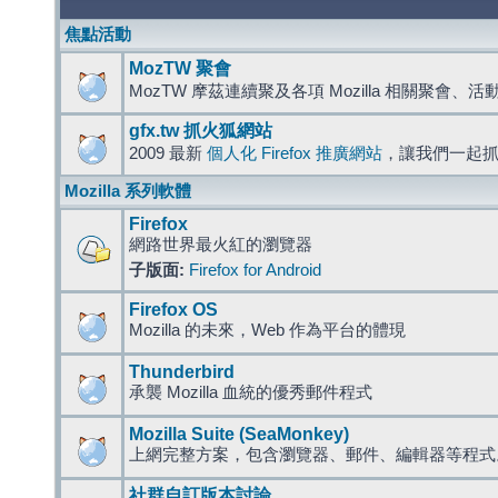
焦點活動
MozTW 聚會
MozTW 摩茲連續聚及各項 Mozilla 相關聚會、
gfx.tw 抓火狐網站
2009 最新
個人化 Firefox 推廣網站
，讓我們一起
Mozilla 系列軟體
Firefox
網路世界最火紅的瀏覽器
子版面:
Firefox for Android
Firefox OS
Mozilla 的未來，Web 作為平台的體現
Thunderbird
承襲 Mozilla 血統的優秀郵件程式
Mozilla Suite (SeaMonkey)
上網完整方案，包含瀏覽器、郵件、編輯器等程
社群自訂版本討論