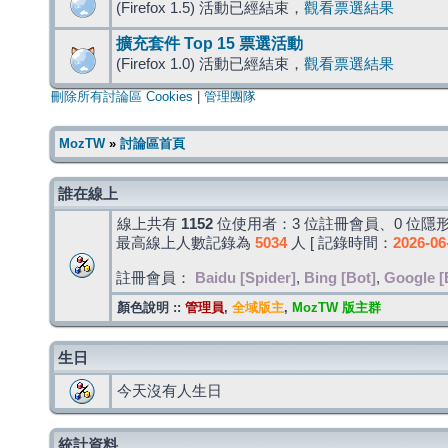
(Firefox 1.5) 活動已經結束，
觀看票選結果
擴充套件 Top 15 票選活動
(Firefox 1.0) 活動已經結束，
觀看票選結果
刪除所有討論區 Cookies
|
管理團隊
MozTW
»
討論區首頁
誰在線上
線上共有
1152
位使用者：3 位註冊會員、0 位隱形
最高線上人數記錄為
5034
人 [ 記錄時間：
2026-06
註冊會員：
Baidu [Spider]
,
Bing [Bot]
,
Google [
顏色說明 ::
管理員
,
全域版主
,
MozTW 版主群
生日
今天沒有人生日
統計資料