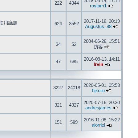
2018-06-14, 17:14
222
4344
roytam1
2017-11-18, 20:19
開發與使用議題
624
3552
Augustus_88
2004-06-28, 15:51
34
52
訪客
2016-09-13, 14:11
47
685
Irvin
2020-05-01, 05:53
3227
24018
hjkoiiu
2020-07-16, 20:30
321
4327
andresjames
2016-11-08, 15:22
151
589
alorriel