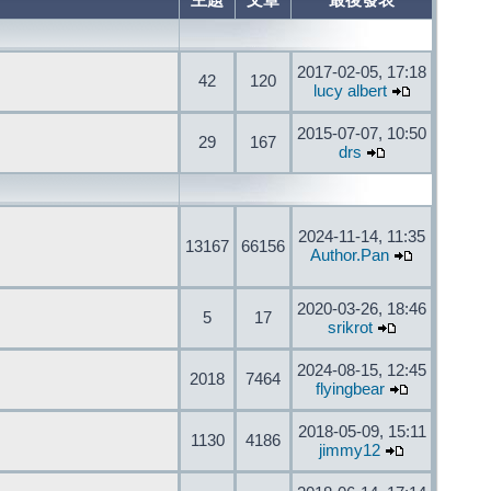
主題
文章
最後發表
2017-02-05, 17:18
42
120
lucy albert
2015-07-07, 10:50
29
167
drs
2024-11-14, 11:35
13167
66156
Author.Pan
2020-03-26, 18:46
5
17
srikrot
2024-08-15, 12:45
2018
7464
flyingbear
2018-05-09, 15:11
1130
4186
jimmy12