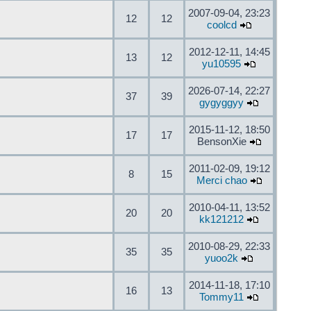
2007-09-04, 23:23
12
12
coolcd
2012-12-11, 14:45
13
12
yu10595
2026-07-14, 22:27
37
39
gygyggyy
2015-11-12, 18:50
17
17
BensonXie
2011-02-09, 19:12
8
15
Merci chao
2010-04-11, 13:52
20
20
kk121212
2010-08-29, 22:33
35
35
yuoo2k
2014-11-18, 17:10
16
13
Tommy11