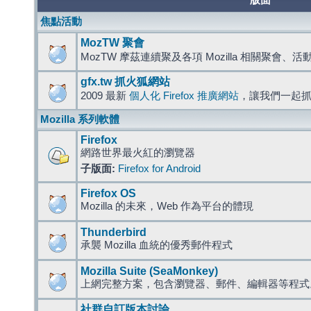
版面
焦點活動
MozTW 聚會
MozTW 摩茲連續聚及各項 Mozilla 相關聚會、
gfx.tw 抓火狐網站
2009 最新
個人化 Firefox 推廣網站
，讓我們一起
Mozilla 系列軟體
Firefox
網路世界最火紅的瀏覽器
子版面:
Firefox for Android
Firefox OS
Mozilla 的未來，Web 作為平台的體現
Thunderbird
承襲 Mozilla 血統的優秀郵件程式
Mozilla Suite (SeaMonkey)
上網完整方案，包含瀏覽器、郵件、編輯器等程
社群自訂版本討論