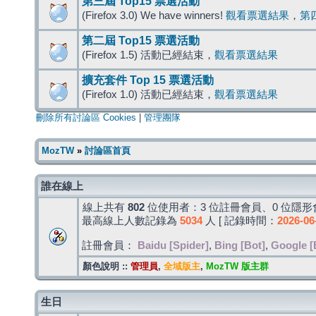
第三屆 Top15 票選活動
(Firefox 3.0) We have winners!
觀看票選結果
，
第
第二屆 Top15 票選活動
(Firefox 1.5) 活動已經結束，
觀看票選結果
擴充套件 Top 15 票選活動
(Firefox 1.0) 活動已經結束，
觀看票選結果
刪除所有討論區 Cookies
|
管理團隊
MozTW
»
討論區首頁
誰在線上
線上共有
802
位使用者：3 位註冊會員、0 位隱形會
最高線上人數記錄為
5034
人 [ 記錄時間：
2026-06
註冊會員：
Baidu [Spider]
,
Bing [Bot]
,
Google [
顏色說明 ::
管理員
,
全域版主
,
MozTW 版主群
生日