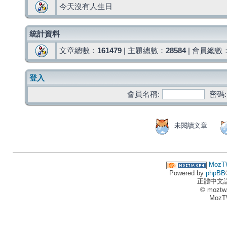
今天沒有人生日
統計資料
文章總數：
161479
| 主題總數：
28584
| 會員總數
登入
會員名稱:
密碼:
未閱讀文章
MozT
Powered by
phpBB
正體中文
© moztw
MozT