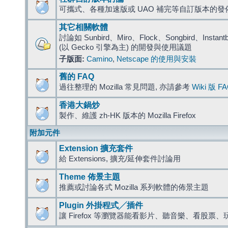
可攜式、各種加速版或 UAO 補完等自訂版本的發
其它相關軟體
討論如 Sunbird、Miro、Flock、Songbird、Instantbird
(以 Gecko 引擎為主) 的開發與使用議題
子版面:
Camino
,
Netscape 的使用與安裝
舊的 FAQ
過往整理的 Mozilla 常見問題, 亦請參考
Wiki 版 F
香港大鍋炒
製作、維護 zh-HK 版本的 Mozilla Firefox
附加元件
Extension 擴充套件
給 Extensions, 擴充/延伸套件討論用
Theme 佈景主題
推薦或討論各式 Mozilla 系列軟體的佈景主題
Plugin 外掛程式╱插件
讓 Firefox 等瀏覽器能看影片、聽音樂、看股