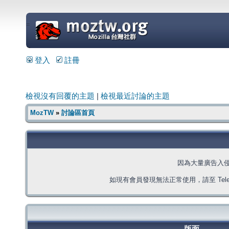
=
登入
註冊
檢視沒有回覆的主題
|
檢視最近討論的主題
MozTW
»
討論區首頁
因為大量廣告入
如現有會員發現無法正常使用，請至 Telegra