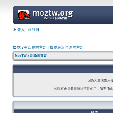
=
登入
註冊
檢視沒有回覆的主題
|
檢視最近討論的主題
MozTW
»
討論區首頁
因為大量廣告入
如現有會員發現無法正常使用，請至 Telegra