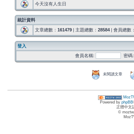
今天沒有人生日
統計資料
文章總數：
161479
| 主題總數：
28584
| 會員總數
登入
會員名稱:
密碼:
未閱讀文章
MozT
Powered by
phpBB
正體中文
© moztw
MozT