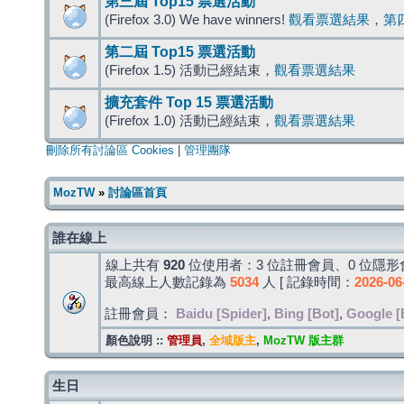
第三屆 Top15 票選活動
(Firefox 3.0) We have winners!
觀看票選結果
，
第
第二屆 Top15 票選活動
(Firefox 1.5) 活動已經結束，
觀看票選結果
擴充套件 Top 15 票選活動
(Firefox 1.0) 活動已經結束，
觀看票選結果
刪除所有討論區 Cookies
|
管理團隊
MozTW
»
討論區首頁
誰在線上
線上共有
920
位使用者：3 位註冊會員、0 位隱形會
最高線上人數記錄為
5034
人 [ 記錄時間：
2026-06
註冊會員：
Baidu [Spider]
,
Bing [Bot]
,
Google [
顏色說明 ::
管理員
,
全域版主
,
MozTW 版主群
生日