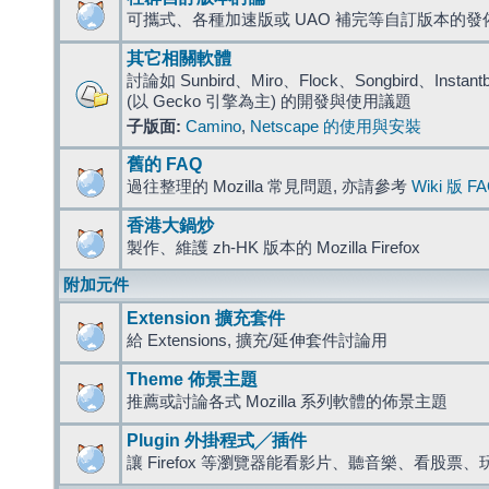
可攜式、各種加速版或 UAO 補完等自訂版本的發
其它相關軟體
討論如 Sunbird、Miro、Flock、Songbird、Instantbird
(以 Gecko 引擎為主) 的開發與使用議題
子版面:
Camino
,
Netscape 的使用與安裝
舊的 FAQ
過往整理的 Mozilla 常見問題, 亦請參考
Wiki 版 F
香港大鍋炒
製作、維護 zh-HK 版本的 Mozilla Firefox
附加元件
Extension 擴充套件
給 Extensions, 擴充/延伸套件討論用
Theme 佈景主題
推薦或討論各式 Mozilla 系列軟體的佈景主題
Plugin 外掛程式╱插件
讓 Firefox 等瀏覽器能看影片、聽音樂、看股