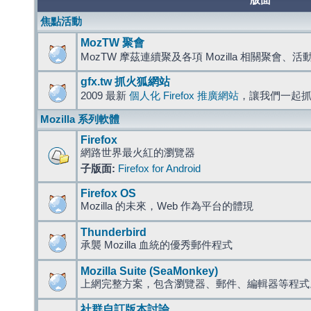
版面
焦點活動
MozTW 聚會
MozTW 摩茲連續聚及各項 Mozilla 相關聚會、
gfx.tw 抓火狐網站
2009 最新
個人化 Firefox 推廣網站
，讓我們一起
Mozilla 系列軟體
Firefox
網路世界最火紅的瀏覽器
子版面:
Firefox for Android
Firefox OS
Mozilla 的未來，Web 作為平台的體現
Thunderbird
承襲 Mozilla 血統的優秀郵件程式
Mozilla Suite (SeaMonkey)
上網完整方案，包含瀏覽器、郵件、編輯器等程
社群自訂版本討論