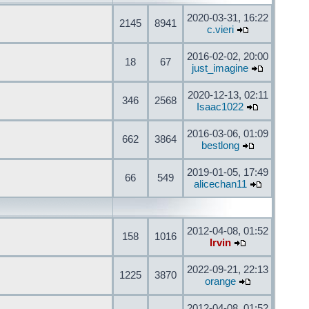
2020-03-31, 16:22
2145
8941
c.vieri
2016-02-02, 20:00
18
67
just_imagine
2020-12-13, 02:11
346
2568
Isaac1022
2016-03-06, 01:09
662
3864
bestlong
2019-01-05, 17:49
66
549
alicechan11
2012-04-08, 01:52
158
1016
Irvin
2022-09-21, 22:13
1225
3870
orange
2012-04-08, 01:52