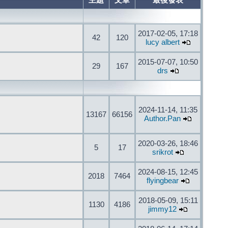
主題
文章
最後發表
2017-02-05, 17:18
42
120
lucy albert
2015-07-07, 10:50
29
167
drs
2024-11-14, 11:35
13167
66156
Author.Pan
2020-03-26, 18:46
5
17
srikrot
2024-08-15, 12:45
2018
7464
flyingbear
2018-05-09, 15:11
1130
4186
jimmy12