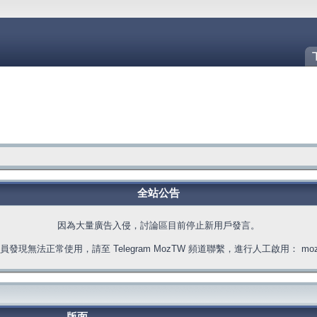
全站公告
因為大量廣告入侵，討論區目前停止新用戶發言。
發現無法正常使用，請至 Telegram MozTW 頻道聯繫，進行人工啟用： moztw.