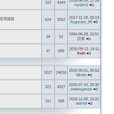
2018-06-14, 17:14
222
4344
roytam1
2017-11-18, 20:19
開發與使用議題
624
3552
Augustus_88
2004-06-28, 15:51
34
52
訪客
2016-09-13, 14:11
47
685
Irvin
2020-05-01, 05:53
3227
24018
hjkoiiu
2020-07-16, 20:30
321
4327
andresjames
2016-11-08, 15:22
151
589
alorriel