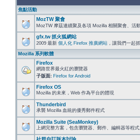
焦點活動
MozTW 聚會
MozTW 摩茲連續聚及各項 Mozilla 相關聚會、
gfx.tw 抓火狐網站
2009 最新
個人化 Firefox 推廣網站
，讓我們一起
Mozilla 系列軟體
Firefox
網路世界最火紅的瀏覽器
子版面:
Firefox for Android
Firefox OS
Mozilla 的未來，Web 作為平台的體現
Thunderbird
承襲 Mozilla 血統的優秀郵件程式
Mozilla Suite (SeaMonkey)
上網完整方案，包含瀏覽器、郵件、編輯器等程
社群自訂版本討論