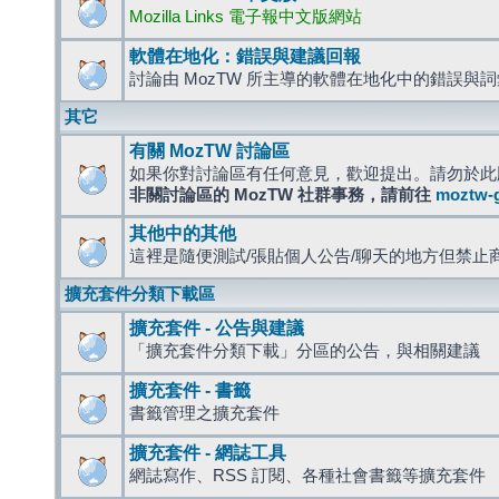
Mozilla Links 電子報中文版網站
軟體在地化：錯誤與建議回報
討論由 MozTW 所主導的軟體在地化中的錯誤與
其它
有關 MozTW 討論區
如果你對討論區有任何意見，歡迎提出。請勿於此
非關討論區的 MozTW 社群事務，請前往
moztw-
其他中的其他
這裡是隨便測試/張貼個人公告/聊天的地方但禁止
擴充套件分類下載區
擴充套件 - 公告與建議
「擴充套件分類下載」分區的公告，與相關建議
擴充套件 - 書籤
書籤管理之擴充套件
擴充套件 - 網誌工具
網誌寫作、RSS 訂閱、各種社會書籤等擴充套件