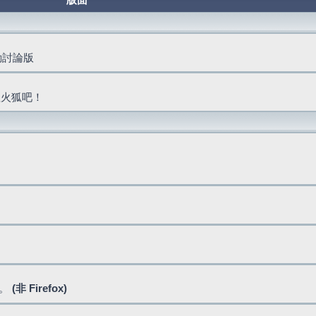
版面
活動討論版
抓火狐吧！
式。
(非 Firefox)