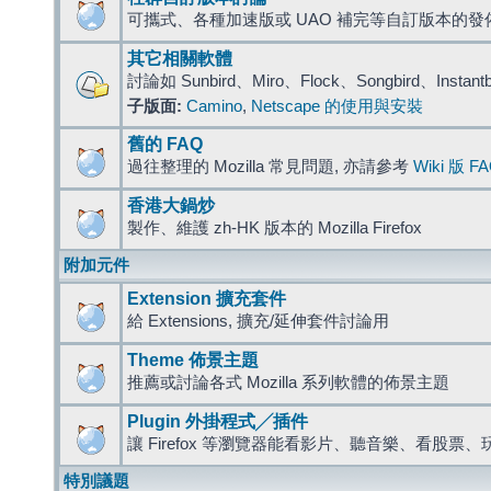
可攜式、各種加速版或 UAO 補完等自訂版本的發
其它相關軟體
討論如 Sunbird、Miro、Flock、Songbird、Instant
子版面:
Camino
,
Netscape 的使用與安裝
舊的 FAQ
過往整理的 Mozilla 常見問題, 亦請參考
Wiki 版 F
香港大鍋炒
製作、維護 zh-HK 版本的 Mozilla Firefox
附加元件
Extension 擴充套件
給 Extensions, 擴充/延伸套件討論用
Theme 佈景主題
推薦或討論各式 Mozilla 系列軟體的佈景主題
Plugin 外掛程式╱插件
讓 Firefox 等瀏覽器能看影片、聽音樂、看股
特別議題