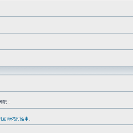
台灣吧！
四屆籌備討論串
。