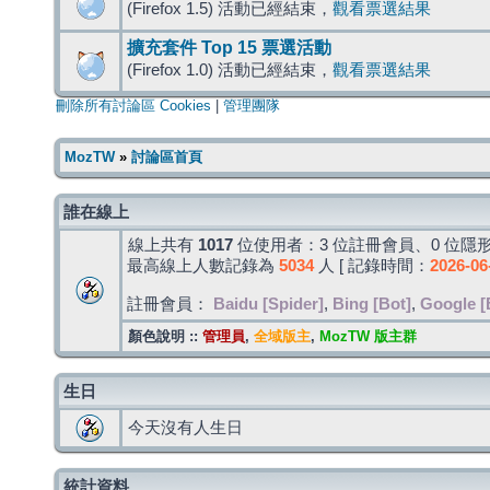
(Firefox 1.5) 活動已經結束，
觀看票選結果
擴充套件 Top 15 票選活動
(Firefox 1.0) 活動已經結束，
觀看票選結果
刪除所有討論區 Cookies
|
管理團隊
MozTW
»
討論區首頁
誰在線上
線上共有
1017
位使用者：3 位註冊會員、0 位隱形
最高線上人數記錄為
5034
人 [ 記錄時間：
2026-06
註冊會員：
Baidu [Spider]
,
Bing [Bot]
,
Google [
顏色說明 ::
管理員
,
全域版主
,
MozTW 版主群
生日
今天沒有人生日
統計資料