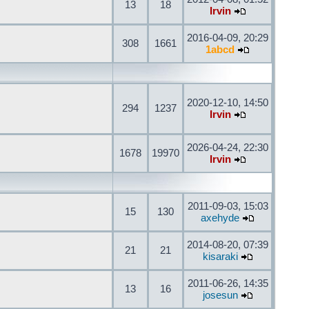
13
18
Irvin
2016-04-09, 20:29
308
1661
1abcd
2020-12-10, 14:50
294
1237
Irvin
2026-04-24, 22:30
1678
19970
Irvin
2011-09-03, 15:03
15
130
axehyde
2014-08-20, 07:39
21
21
kisaraki
2011-06-26, 14:35
13
16
josesun