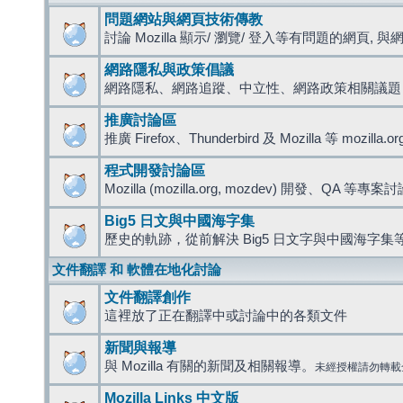
問題網站與網頁技術傳教
討論 Mozilla 顯示/ 瀏覽/ 登入等有問題的網頁, 與網路
網路隱私與政策倡議
網路隱私、網路追蹤、中立性、網路政策相關議題
推廣討論區
推廣 Firefox、Thunderbird 及 Mozilla 等 mozi
程式開發討論區
Mozilla (mozilla.org, mozdev) 開發、QA 等專案
Big5 日文與中國海字集
歷史的軌跡，從前解決 Big5 日文字與中國海字集等
文件翻譯 和 軟體在地化討論
文件翻譯創作
這裡放了正在翻譯中或討論中的各類文件
新聞與報導
與 Mozilla 有關的新聞及相關報導。
未經授權請勿轉載
Mozilla Links 中文版