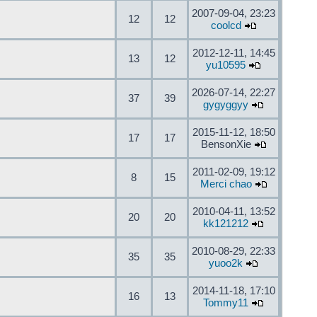
2007-09-04, 23:23
12
12
coolcd
2012-12-11, 14:45
13
12
yu10595
2026-07-14, 22:27
37
39
gygyggyy
2015-11-12, 18:50
17
17
BensonXie
2011-02-09, 19:12
8
15
Merci chao
2010-04-11, 13:52
20
20
kk121212
2010-08-29, 22:33
35
35
yuoo2k
2014-11-18, 17:10
16
13
Tommy11