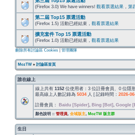
第三屆 Top15 票選活動
(Firefox 3.0) We have winners!
觀看票選結果
，
第
第二屆 Top15 票選活動
(Firefox 1.5) 活動已經結束，
觀看票選結果
擴充套件 Top 15 票選活動
(Firefox 1.0) 活動已經結束，
觀看票選結果
刪除所有討論區 Cookies
|
管理團隊
MozTW
»
討論區首頁
誰在線上
線上共有
1152
位使用者：3 位註冊會員、0 位隱形
最高線上人數記錄為
5034
人 [ 記錄時間：
2026-06
註冊會員：
Baidu [Spider]
,
Bing [Bot]
,
Google [
顏色說明 ::
管理員
,
全域版主
,
MozTW 版主群
生日