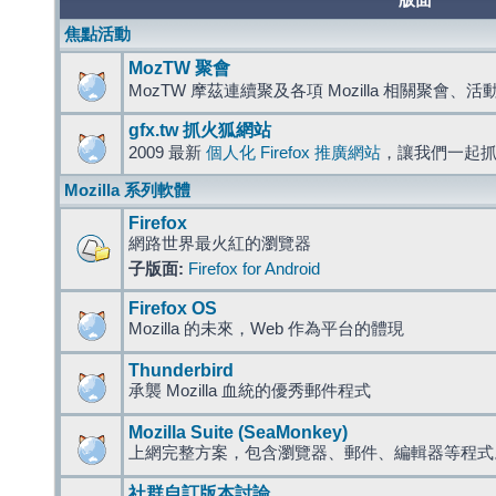
版面
焦點活動
MozTW 聚會
MozTW 摩茲連續聚及各項 Mozilla 相關聚會、
gfx.tw 抓火狐網站
2009 最新
個人化 Firefox 推廣網站
，讓我們一起
Mozilla 系列軟體
Firefox
網路世界最火紅的瀏覽器
子版面:
Firefox for Android
Firefox OS
Mozilla 的未來，Web 作為平台的體現
Thunderbird
承襲 Mozilla 血統的優秀郵件程式
Mozilla Suite (SeaMonkey)
上網完整方案，包含瀏覽器、郵件、編輯器等程
社群自訂版本討論