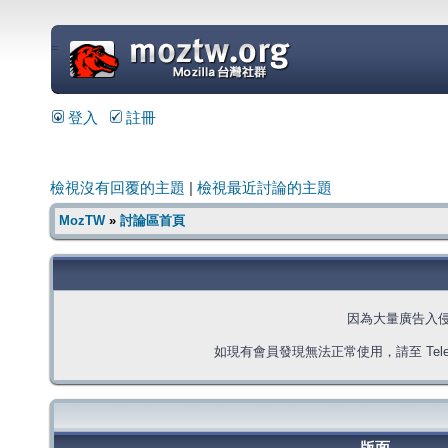
=
登入
註冊
檢視沒有回覆的主題
|
檢視最近討論的主題
MozTW
»
討論區首頁
因為大量廣告入
如現有會員發現無法正常使用，請至 Telegra