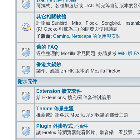
可攜式、各種加速版或 UAO 補完等自訂版本的發
其它相關軟體
討論如 Sunbird、Miro、Flock、Songbird、Instantbird
(以 Gecko 引擎為主) 的開發與使用議題
子版面:
Camino
,
Netscape 的使用與安裝
舊的 FAQ
過往整理的 Mozilla 常見問題, 亦請參考
Wiki 版 F
香港大鍋炒
製作、維護 zh-HK 版本的 Mozilla Firefox
附加元件
Extension 擴充套件
給 Extensions, 擴充/延伸套件討論用
Theme 佈景主題
推薦或討論各式 Mozilla 系列軟體的佈景主題
Plugin 外掛程式╱插件
讓 Firefox 等瀏覽器能看影片、聽音樂、看股