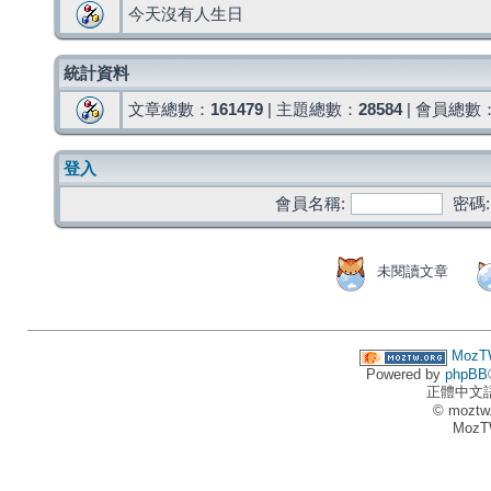
今天沒有人生日
統計資料
文章總數：
161479
| 主題總數：
28584
| 會員總數
登入
會員名稱:
密碼:
未閱讀文章
MozT
Powered by
phpBB
正體中文
© moztw
MozT