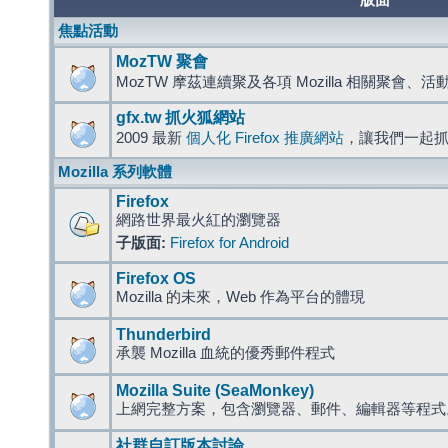
版面
焦點活動
MozTW 聚會
MozTW 摩茲連續聚及各項 Mozilla 相關聚會、
gfx.tw 抓火狐網站
2009 最新
個人化 Firefox 推廣網站
，讓我們一起
Mozilla 系列軟體
Firefox
網路世界最火紅的瀏覽器
子版面:
Firefox for Android
Firefox OS
Mozilla 的未來，Web 作為平台的體現
Thunderbird
承襲 Mozilla 血統的優秀郵件程式
Mozilla Suite (SeaMonkey)
上網完整方案，包含瀏覽器、郵件、編輯器等程
社群自訂版本討論