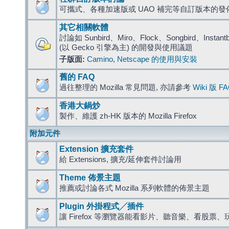
可攜式、各種加速版或 UAO 補完等自訂版本的發
其它相關軟體
討論如 Sunbird、Miro、Flock、Songbird、Instantbird
(以 Gecko 引擎為主) 的開發與使用議題
子版面:
Camino
,
Netscape 的使用與安裝
舊的 FAQ
過往整理的 Mozilla 常見問題, 亦請參考
Wiki 版 F
香港大鍋炒
製作、維護 zh-HK 版本的 Mozilla Firefox
附加元件
Extension 擴充套件
給 Extensions, 擴充/延伸套件討論用
Theme 佈景主題
推薦或討論各式 Mozilla 系列軟體的佈景主題
Plugin 外掛程式╱插件
讓 Firefox 等瀏覽器能看影片、聽音樂、看股