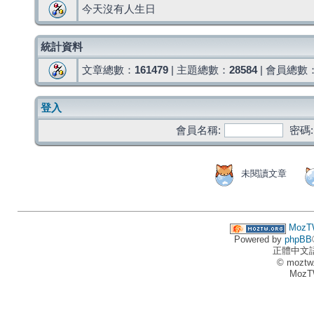
今天沒有人生日
統計資料
文章總數：
161479
| 主題總數：
28584
| 會員總數
登入
會員名稱:
密碼:
未閱讀文章
MozT
Powered by
phpBB
正體中文
© moztw
MozT