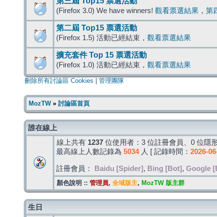
第三屆 Top15 票選活動
(Firefox 3.0) We have winners!
觀看票選結果
，
第
第二屆 Top15 票選活動
(Firefox 1.5) 活動已經結束，
觀看票選結果
擴充套件 Top 15 票選活動
(Firefox 1.0) 活動已經結束，
觀看票選結果
刪除所有討論區 Cookies
|
管理團隊
MozTW
»
討論區首頁
誰在線上
線上共有
1237
位使用者：3 位註冊會員、0 位隱形
最高線上人數記錄為
5034
人 [ 記錄時間：
2026-06
註冊會員：
Baidu [Spider]
,
Bing [Bot]
,
Google [
顏色說明 ::
管理員
,
全域版主
,
MozTW 版主群
生日