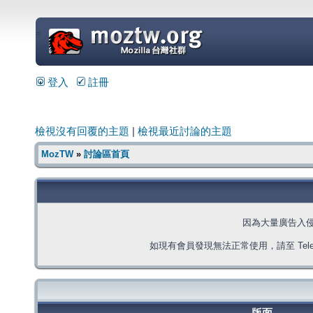
=
登入
註冊
檢視沒有回覆的主題
|
檢視最近討論的主題
MozTW
»
討論區首頁
因為大量廣告入
如現有會員發現無法正常使用，請至 Telegra