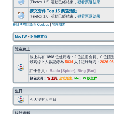
(Firefox 1.5) 活動已經結束，
觀看票選結果
擴充套件 Top 15 票選活動
(Firefox 1.0) 活動已經結束，
觀看票選結果
刪除所有討論區 Cookies
|
管理團隊
MozTW
»
討論區首頁
誰在線上
線上共有
1898
位使用者：2 位註冊會員、0 位隱形
最高線上人數記錄為
5034
人 [ 記錄時間：
2026-06
註冊會員：
Baidu [Spider]
,
Bing [Bot]
顏色說明 ::
管理員
,
全域版主
,
MozTW 版主群
生日
今天沒有人生日
統計資料