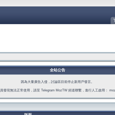
全站公告
因為大量廣告入侵，討論區目前停止新用戶發言。
發現無法正常使用，請至 Telegram MozTW 頻道聯繫，進行人工啟用： moztw.