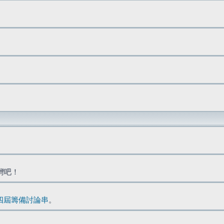
台灣吧！
四屆籌備討論串
。