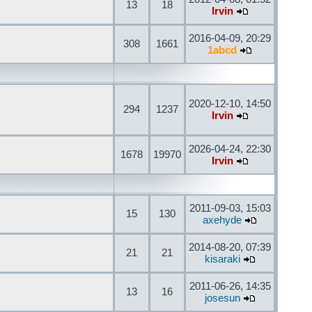
13
18
Irvin
2016-04-09, 20:29
308
1661
1abcd
2020-12-10, 14:50
294
1237
Irvin
2026-04-24, 22:30
1678
19970
Irvin
2011-09-03, 15:03
15
130
axehyde
2014-08-20, 07:39
21
21
kisaraki
2011-06-26, 14:35
13
16
josesun