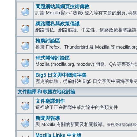
問題網站與網頁技術傳教
討論 Mozilla 顯示/ 瀏覽/ 登入等有問題的網頁, 與網路
網路隱私與政策倡議
網路隱私、網路追蹤、中立性、網路政策相關議題
推廣討論區
推廣 Firefox、Thunderbird 及 Mozilla 等 mozi
程式開發討論區
Mozilla (mozilla.org, mozdev) 開發、QA 等專案
Big5 日文與中國海字集
歷史的軌跡，從前解決 Big5 日文字與中國海字集等
文件翻譯 和 軟體在地化討論
文件翻譯創作
這裡放了正在翻譯中或討論中的各類文件
新聞與報導
與 Mozilla 有關的新聞及相關報導。
未經授權請勿轉載
Mozilla Links 中文版