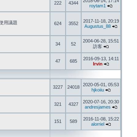
2018-06-14, 17:14
222
4344
roytam1
2017-11-18, 20:19
開發與使用議題
624
3552
Augustus_88
2004-06-28, 15:51
34
52
訪客
2016-09-13, 14:11
47
685
Irvin
2020-05-01, 05:53
3227
24018
hjkoiiu
2020-07-16, 20:30
321
4327
andresjames
2016-11-08, 15:22
151
589
alorriel