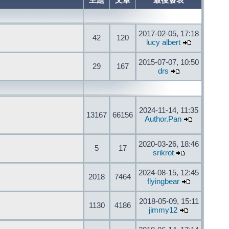
主題
文章
最後發表
2017-02-05, 17:18
42
120
lucy albert
2015-07-07, 10:50
29
167
drs
2024-11-14, 11:35
13167
66156
Author.Pan
2020-03-26, 18:46
5
17
srikrot
2024-08-15, 12:45
2018
7464
flyingbear
2018-05-09, 15:11
1130
4186
jimmy12