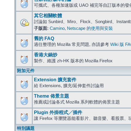
可攜式、各種加速版或 UAO 補完等自訂版本的發
其它相關軟體
討論如 Sunbird、Miro、Flock、Songbird、Instant
子版面:
Camino
,
Netscape 的使用與安裝
舊的 FAQ
過往整理的 Mozilla 常見問題, 亦請參考
Wiki 版 F
香港大鍋炒
製作、維護 zh-HK 版本的 Mozilla Firefox
附加元件
Extension 擴充套件
給 Extensions, 擴充/延伸套件討論用
Theme 佈景主題
推薦或討論各式 Mozilla 系列軟體的佈景主題
Plugin 外掛程式╱插件
讓 Firefox 等瀏覽器能看影片、聽音樂、看股
特別議題