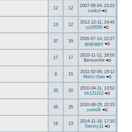
2007-09-04, 23:23
12
12
coolcd
2012-12-11, 14:45
13
12
yu10595
2026-07-14, 22:27
37
39
gygyggyy
2015-11-12, 18:50
17
17
BensonXie
2011-02-09, 19:12
8
15
Merci chao
2010-04-11, 13:52
20
20
kk121212
2010-08-29, 22:33
35
35
yuoo2k
2014-11-18, 17:10
16
13
Tommy11