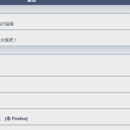
版面
活動討論版
抓火狐吧！
式。
(非 Firefox)