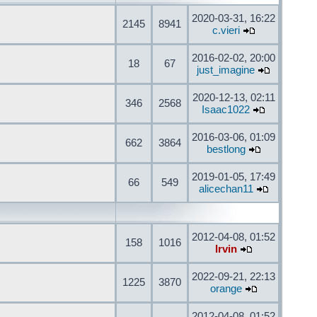
2020-03-31, 16:22
2145
8941
c.vieri
2016-02-02, 20:00
18
67
just_imagine
2020-12-13, 02:11
346
2568
Isaac1022
2016-03-06, 01:09
662
3864
bestlong
2019-01-05, 17:49
66
549
alicechan11
2012-04-08, 01:52
158
1016
Irvin
2022-09-21, 22:13
1225
3870
orange
2012-04-08, 01:52