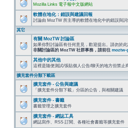
Mozilla Links 電子報中文版網站
軟體在地化：錯誤與建議回報
討論由 MozTW 所主導的軟體在地化中的錯誤與
其它
有關 MozTW 討論區
如果你對討論區有任何意見，歡迎提出。請勿於此
非關討論區的 MozTW 社群事務，請前往
moztw-
其他中的其他
這裡是隨便測試/張貼個人公告/聊天的地方但禁止
擴充套件分類下載區
擴充套件 - 公告與建議
「擴充套件分類下載」分區的公告，與相關建議
擴充套件 - 書籤
書籤管理之擴充套件
擴充套件 - 網誌工具
網誌寫作、RSS 訂閱、各種社會書籤等擴充套件