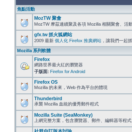
焦點活動
MozTW 聚會
MozTW 摩茲連續聚及各項 Mozilla 相關聚會、
gfx.tw 抓火狐網站
2009 最新
個人化 Firefox 推廣網站
，讓我們一起
Mozilla 系列軟體
Firefox
網路世界最火紅的瀏覽器
子版面:
Firefox for Android
Firefox OS
Mozilla 的未來，Web 作為平台的體現
Thunderbird
承襲 Mozilla 血統的優秀郵件程式
Mozilla Suite (SeaMonkey)
上網完整方案，包含瀏覽器、郵件、編輯器等程
社群自訂版本討論