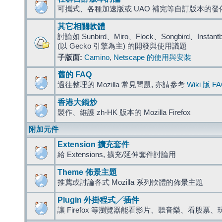
可攜式、各種加速版或 UAO 補完等自訂版本的發
其它相關軟體
討論如 Sunbird、Miro、Flock、Songbird、Instantbird
(以 Gecko 引擎為主) 的開發與使用議題
子版面:
Camino
,
Netscape 的使用與安裝
舊的 FAQ
過往整理的 Mozilla 常見問題, 亦請參考
Wiki 版 F
香港大鍋炒
製作、維護 zh-HK 版本的 Mozilla Firefox
附加元件
Extension 擴充套件
給 Extensions, 擴充/延伸套件討論用
Theme 佈景主題
推薦或討論各式 Mozilla 系列軟體的佈景主題
Plugin 外掛程式╱插件
讓 Firefox 等瀏覽器能看影片、聽音樂、看股