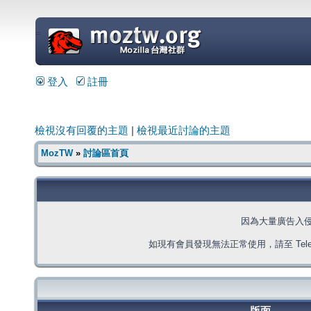
=
登入
註冊
檢視沒有回覆的主題
|
檢視最近討論的主題
MozTW
»
討論區首頁
因為大量廣告入
如現有會員發現無法正常使用，請至 Telegra