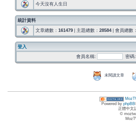
今天沒有人生日
統計資料
文章總數：
161479
| 主題總數：
28584
| 會員總數
登入
會員名稱:
密碼:
未閱讀文章
MozT
Powered by
phpBB
正體中文
© moztw
MozT