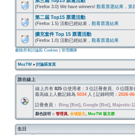
第三屆 Top15 票選活動
(Firefox 3.0) We have winners!
觀看票選結果
，
第
第二屆 Top15 票選活動
(Firefox 1.5) 活動已經結束，
觀看票選結果
擴充套件 Top 15 票選活動
(Firefox 1.0) 活動已經結束，
觀看票選結果
刪除所有討論區 Cookies
|
管理團隊
MozTW
»
討論區首頁
誰在線上
線上共有
825
位使用者：3 位註冊會員、0 位隱形會
最高線上人數記錄為
5034
人 [ 記錄時間：
2026-06
註冊會員：
Bing [Bot]
,
Google [Bot]
,
Majestic-1
顏色說明 ::
管理員
,
全域版主
,
MozTW 版主群
生日