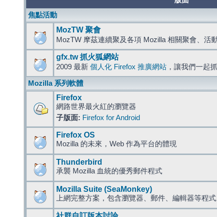
版面
焦點活動
MozTW 聚會
MozTW 摩茲連續聚及各項 Mozilla 相關聚會、
gfx.tw 抓火狐網站
2009 最新
個人化 Firefox 推廣網站
，讓我們一起
Mozilla 系列軟體
Firefox
網路世界最火紅的瀏覽器
子版面:
Firefox for Android
Firefox OS
Mozilla 的未來，Web 作為平台的體現
Thunderbird
承襲 Mozilla 血統的優秀郵件程式
Mozilla Suite (SeaMonkey)
上網完整方案，包含瀏覽器、郵件、編輯器等程
社群自訂版本討論