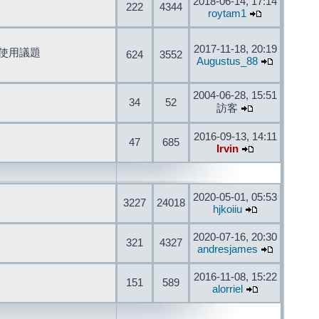
2018-06-14, 17:14
222
4344
roytam1
2017-11-18, 20:19
開發與使用議題
624
3552
Augustus_88
2004-06-28, 15:51
34
52
訪客
2016-09-13, 14:11
47
685
Irvin
2020-05-01, 05:53
3227
24018
hjkoiiu
2020-07-16, 20:30
321
4327
andresjames
2016-11-08, 15:22
151
589
alorriel