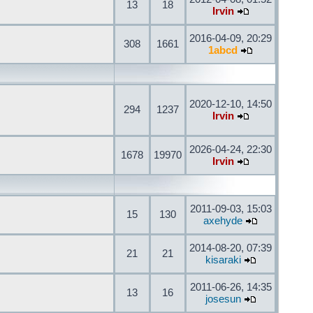
13
18
Irvin
2016-04-09, 20:29
308
1661
1abcd
2020-12-10, 14:50
294
1237
Irvin
2026-04-24, 22:30
1678
19970
Irvin
2011-09-03, 15:03
15
130
axehyde
2014-08-20, 07:39
21
21
kisaraki
2011-06-26, 14:35
13
16
josesun