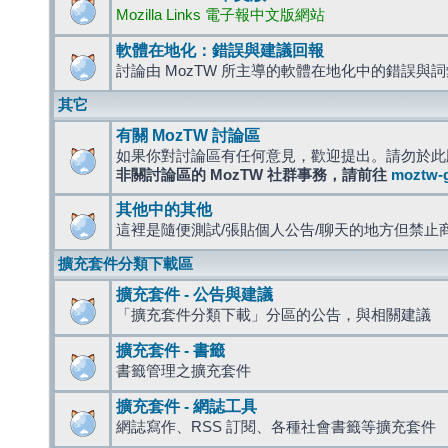
Mozilla Links 電子報中文版網站
軟體在地化：錯誤與建議回報
討論由 MozTW 所主導的軟體在地化中的錯誤與
其它
有關 MozTW 討論區
如果你對討論區有任何意見，歡迎提出。請勿於此
非關討論區的 MozTW 社群事務，請前往
moztw-
其他中的其他
這裡是隨便測試/張貼個人公告/聊天的地方但禁止
擴充套件分類下載區
擴充套件 - 公告與建議
「擴充套件分類下載」分區的公告，與相關建議
擴充套件 - 書籤
書籤管理之擴充套件
擴充套件 - 網誌工具
網誌寫作、RSS 訂閱、各種社會書籤等擴充套件