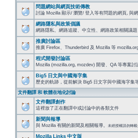
問題網站與網頁技術傳教
討論 Mozilla 顯示/ 瀏覽/ 登入等有問題的網頁, 與網路
網路隱私與政策倡議
網路隱私、網路追蹤、中立性、網路政策相關議題
推廣討論區
推廣 Firefox、Thunderbird 及 Mozilla 等 mozi
程式開發討論區
Mozilla (mozilla.org, mozdev) 開發、QA 等專案
Big5 日文與中國海字集
歷史的軌跡，從前解決 Big5 日文字與中國海字集等
文件翻譯 和 軟體在地化討論
文件翻譯創作
這裡放了正在翻譯中或討論中的各類文件
新聞與報導
與 Mozilla 有關的新聞及相關報導。
未經授權請勿轉載
Mozilla Links 中文版