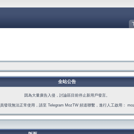
全站公告
因為大量廣告入侵，討論區目前停止新用戶發言。
發現無法正常使用，請至 Telegram MozTW 頻道聯繫，進行人工啟用： moztw.