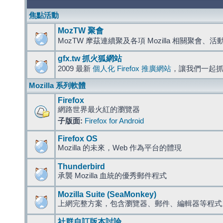
焦點活動
MozTW 聚會
MozTW 摩茲連續聚及各項 Mozilla 相關聚會、
gfx.tw 抓火狐網站
2009 最新
個人化 Firefox 推廣網站
，讓我們一起
Mozilla 系列軟體
Firefox
網路世界最火紅的瀏覽器
子版面:
Firefox for Android
Firefox OS
Mozilla 的未來，Web 作為平台的體現
Thunderbird
承襲 Mozilla 血統的優秀郵件程式
Mozilla Suite (SeaMonkey)
上網完整方案，包含瀏覽器、郵件、編輯器等程
社群自訂版本討論