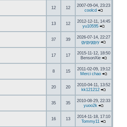
2007-09-04, 23:23
12
12
coolcd
2012-12-11, 14:45
13
12
yu10595
2026-07-14, 22:27
37
39
gygyggyy
2015-11-12, 18:50
17
17
BensonXie
2011-02-09, 19:12
8
15
Merci chao
2010-04-11, 13:52
20
20
kk121212
2010-08-29, 22:33
35
35
yuoo2k
2014-11-18, 17:10
16
13
Tommy11