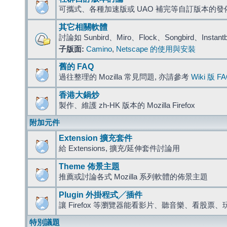
可攜式、各種加速版或 UAO 補完等自訂版本的發
其它相關軟體
討論如 Sunbird、Miro、Flock、Songbird、Instant
子版面:
Camino
,
Netscape 的使用與安裝
舊的 FAQ
過往整理的 Mozilla 常見問題, 亦請參考
Wiki 版 F
香港大鍋炒
製作、維護 zh-HK 版本的 Mozilla Firefox
附加元件
Extension 擴充套件
給 Extensions, 擴充/延伸套件討論用
Theme 佈景主題
推薦或討論各式 Mozilla 系列軟體的佈景主題
Plugin 外掛程式╱插件
讓 Firefox 等瀏覽器能看影片、聽音樂、看股
特別議題