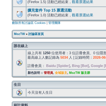
(Firefox 1.5) 活動已經結束，
觀看票選結果
擴充套件 Top 15 票選活動
(Firefox 1.0) 活動已經結束，
觀看票選結果
刪除所有討論區 Cookies
|
管理團隊
MozTW
»
討論區首頁
誰在線上
線上共有
1250
位使用者：3 位註冊會員、0 位隱形
最高線上人數記錄為
5034
人 [ 記錄時間：
2026-06
註冊會員：
Baidu [Spider]
,
Bing [Bot]
,
Google [
顏色說明 ::
管理員
,
全域版主
,
MozTW 版主群
生日
今天沒有人生日
統計資料