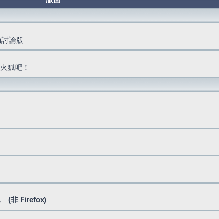
版面
活動討論版
抓火狐吧！
式。
(非 Firefox)