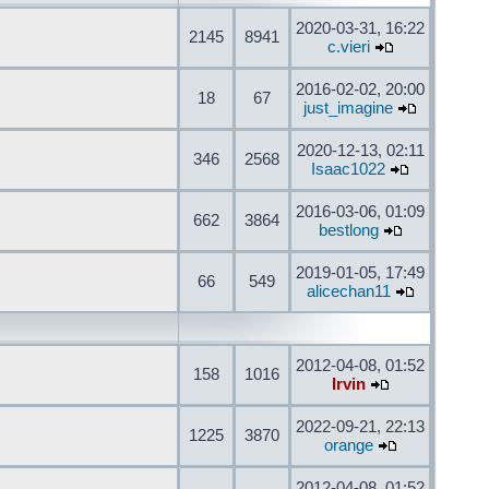
2020-03-31, 16:22
2145
8941
c.vieri
2016-02-02, 20:00
18
67
just_imagine
2020-12-13, 02:11
346
2568
Isaac1022
2016-03-06, 01:09
662
3864
bestlong
2019-01-05, 17:49
66
549
alicechan11
2012-04-08, 01:52
158
1016
Irvin
2022-09-21, 22:13
1225
3870
orange
2012-04-08, 01:52