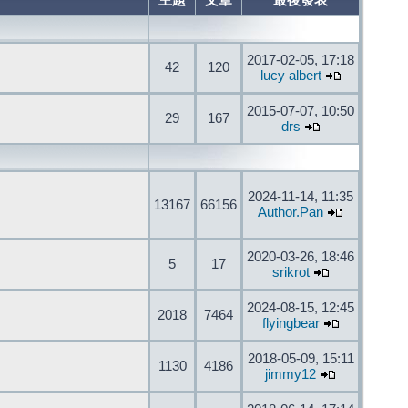
主題
文章
最後發表
2017-02-05, 17:18
42
120
lucy albert
2015-07-07, 10:50
29
167
drs
2024-11-14, 11:35
13167
66156
Author.Pan
2020-03-26, 18:46
5
17
srikrot
2024-08-15, 12:45
2018
7464
flyingbear
2018-05-09, 15:11
1130
4186
jimmy12