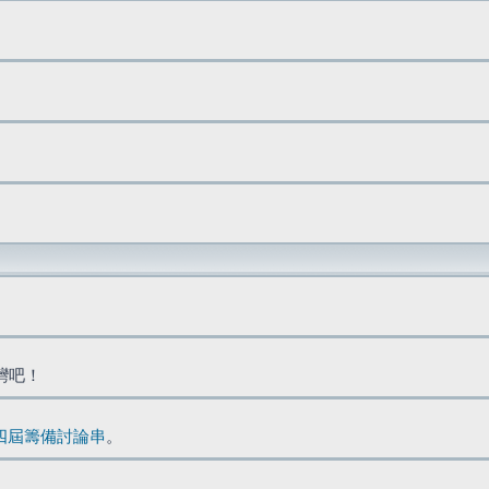
台灣吧！
四屆籌備討論串
。