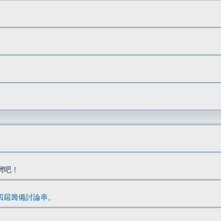
台灣吧！
四屆籌備討論串
。