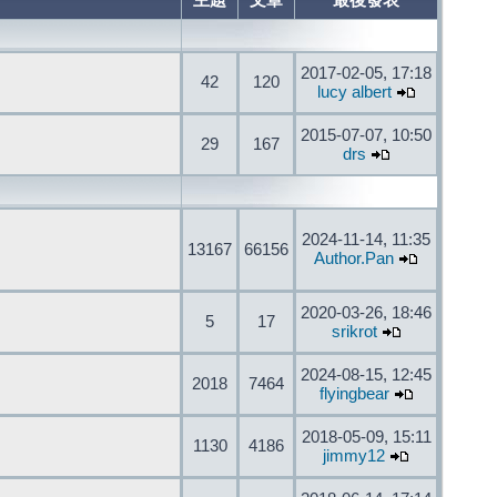
主題
文章
最後發表
2017-02-05, 17:18
42
120
lucy albert
2015-07-07, 10:50
29
167
drs
2024-11-14, 11:35
13167
66156
Author.Pan
2020-03-26, 18:46
5
17
srikrot
2024-08-15, 12:45
2018
7464
flyingbear
2018-05-09, 15:11
1130
4186
jimmy12