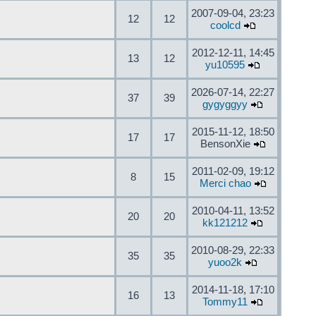
2007-09-04, 23:23
12
12
coolcd
2012-12-11, 14:45
13
12
yu10595
2026-07-14, 22:27
37
39
gygyggyy
2015-11-12, 18:50
17
17
BensonXie
2011-02-09, 19:12
8
15
Merci chao
2010-04-11, 13:52
20
20
kk121212
2010-08-29, 22:33
35
35
yuoo2k
2014-11-18, 17:10
16
13
Tommy11