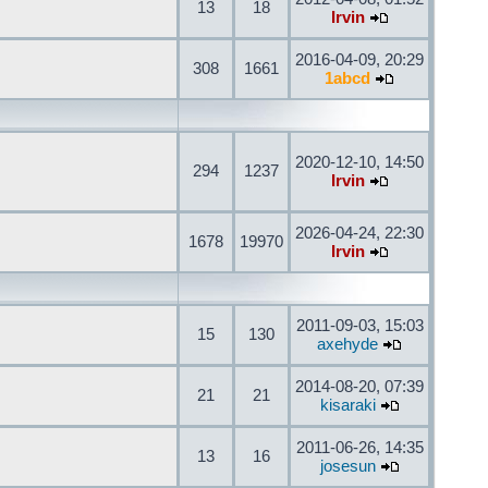
13
18
Irvin
2016-04-09, 20:29
308
1661
1abcd
2020-12-10, 14:50
294
1237
Irvin
2026-04-24, 22:30
1678
19970
Irvin
2011-09-03, 15:03
15
130
axehyde
2014-08-20, 07:39
21
21
kisaraki
2011-06-26, 14:35
13
16
josesun