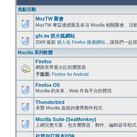
焦點活動
MozTW 聚會
MozTW 摩茲連續聚及各項 Mozilla 相關聚會、
gfx.tw 抓火狐網站
2009 最新
個人化 Firefox 推廣網站
，讓我們一起
Mozilla 系列軟體
Firefox
網路世界最火紅的瀏覽器
子版面:
Firefox for Android
Firefox OS
Mozilla 的未來，Web 作為平台的體現
Thunderbird
承襲 Mozilla 血統的優秀郵件程式
Mozilla Suite (SeaMonkey)
上網完整方案，包含瀏覽器、郵件、編輯器等程
社群自訂版本討論