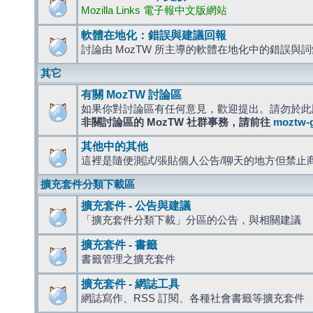
Mozilla Links 電子報中文版網站
軟體在地化：錯誤與建議回報
討論由 MozTW 所主導的軟體在地化中的錯誤與
其它
有關 MozTW 討論區
如果你對討論區有任何意見，歡迎提出。請勿於此
非關討論區的 MozTW 社群事務，請前往
moztw-
其他中的其他
這裡是隨便測試/張貼個人公告/聊天的地方但禁止
擴充套件分類下載區
擴充套件 - 公告與建議
「擴充套件分類下載」分區的公告，與相關建議
擴充套件 - 書籤
書籤管理之擴充套件
擴充套件 - 網誌工具
網誌寫作、RSS 訂閱、各種社會書籤等擴充套件