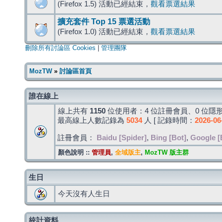
(Firefox 1.5) 活動已經結束，
觀看票選結果
擴充套件 Top 15 票選活動
(Firefox 1.0) 活動已經結束，
觀看票選結果
刪除所有討論區 Cookies
|
管理團隊
MozTW
»
討論區首頁
誰在線上
線上共有
1150
位使用者：4 位註冊會員、0 位隱形
最高線上人數記錄為
5034
人 [ 記錄時間：
2026-06
註冊會員：
Baidu [Spider]
,
Bing [Bot]
,
Google [
顏色說明 ::
管理員
,
全域版主
,
MozTW 版主群
生日
今天沒有人生日
統計資料