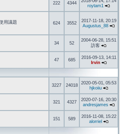
2018-06-14, 17:14
222
4344
roytam1
2017-11-18, 20:19
開發與使用議題
624
3552
Augustus_88
2004-06-28, 15:51
34
52
訪客
2016-09-13, 14:11
47
685
Irvin
2020-05-01, 05:53
3227
24018
hjkoiiu
2020-07-16, 20:30
321
4327
andresjames
2016-11-08, 15:22
151
589
alorriel