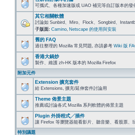
可攜式、各種加速版或 UAO 補完等自訂版本的發
其它相關軟體
討論如 Sunbird、Miro、Flock、Songbird、Instant
子版面:
Camino
,
Netscape 的使用與安裝
舊的 FAQ
過往整理的 Mozilla 常見問題, 亦請參考
Wiki 版 F
香港大鍋炒
製作、維護 zh-HK 版本的 Mozilla Firefox
附加元件
Extension 擴充套件
給 Extensions, 擴充/延伸套件討論用
Theme 佈景主題
推薦或討論各式 Mozilla 系列軟體的佈景主題
Plugin 外掛程式╱插件
讓 Firefox 等瀏覽器能看影片、聽音樂、看股
特別議題