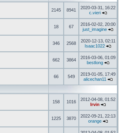
2020-03-31, 16:22
2145
8941
c.vieri
2016-02-02, 20:00
18
67
just_imagine
2020-12-13, 02:11
346
2568
Isaac1022
2016-03-06, 01:09
662
3864
bestlong
2019-01-05, 17:49
66
549
alicechan11
2012-04-08, 01:52
158
1016
Irvin
2022-09-21, 22:13
1225
3870
orange
2012-04-08, 01:52