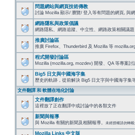
問題網站與網頁技術傳教
討論 Mozilla 顯示/ 瀏覽/ 登入等有問題的網頁, 與網路
網路隱私與政策倡議
網路隱私、網路追蹤、中立性、網路政策相關議題
推廣討論區
推廣 Firefox、Thunderbird 及 Mozilla 等 mozi
程式開發討論區
Mozilla (mozilla.org, mozdev) 開發、QA 等專案
Big5 日文與中國海字集
歷史的軌跡，從前解決 Big5 日文字與中國海字集等
文件翻譯 和 軟體在地化討論
文件翻譯創作
這裡放了正在翻譯中或討論中的各類文件
新聞與報導
與 Mozilla 有關的新聞及相關報導。
未經授權請勿轉載
Mozilla Links 中文版