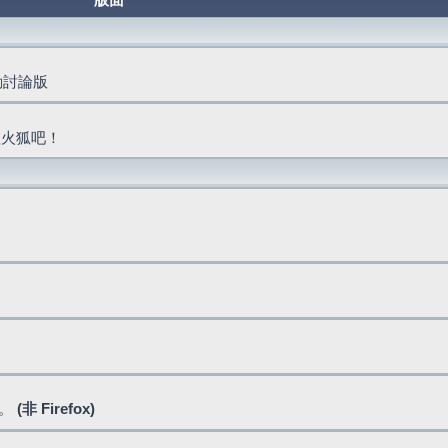
版面
活動討論版
抓火狐吧！
式。
(非 Firefox)