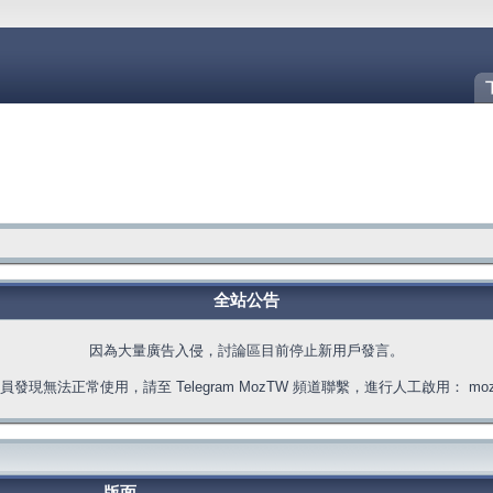
全站公告
因為大量廣告入侵，討論區目前停止新用戶發言。
發現無法正常使用，請至 Telegram MozTW 頻道聯繫，進行人工啟用： moztw.