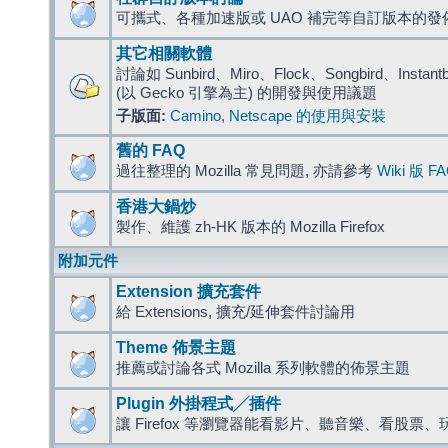
可攜式、各種加速版或 UAO 補完等自訂版本的發
其它相關軟體
討論如 Sunbird、Miro、Flock、Songbird、Instantbird
(以 Gecko 引擎為主) 的開發與使用議題
子版面:
Camino
,
Netscape 的使用與安裝
舊的 FAQ
過往整理的 Mozilla 常見問題, 亦請參考
Wiki 版 F
香港大鍋炒
製作、維護 zh-HK 版本的 Mozilla Firefox
附加元件
Extension 擴充套件
給 Extensions, 擴充/延伸套件討論用
Theme 佈景主題
推薦或討論各式 Mozilla 系列軟體的佈景主題
Plugin 外掛程式╱插件
讓 Firefox 等瀏覽器能看影片、聽音樂、看股