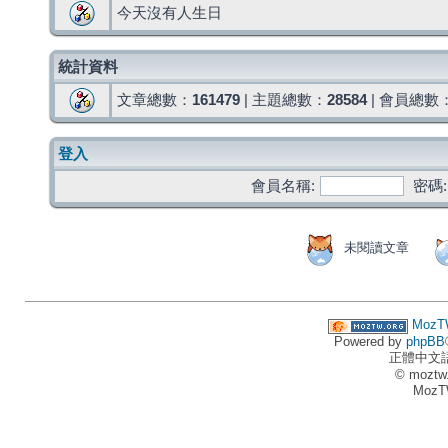
今天沒有人生日
統計資料
文章總數：
161479
| 主題總數：
28584
| 會員總數
登入
會員名稱:
密碼:
未閱讀文章
MozT
Powered by
phpBB
正體中文
© moztw
MozT