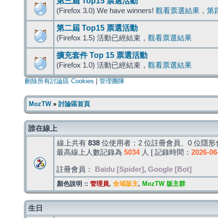
第三屆 Top15 票選活動
(Firefox 3.0) We have winners!
觀看票選結果
，
第
第二屆 Top15 票選活動
(Firefox 1.5) 活動已經結束，
觀看票選結果
擴充套件 Top 15 票選活動
(Firefox 1.0) 活動已經結束，
觀看票選結果
刪除所有討論區 Cookies
|
管理團隊
MozTW
»
討論區首頁
誰在線上
線上共有
838
位使用者：2 位註冊會員、0 位隱形會
最高線上人數記錄為
5034
人 [ 記錄時間：
2026-06
註冊會員：
Baidu [Spider]
,
Google [Bot]
顏色說明 ::
管理員
,
全域版主
,
MozTW 版主群
生日