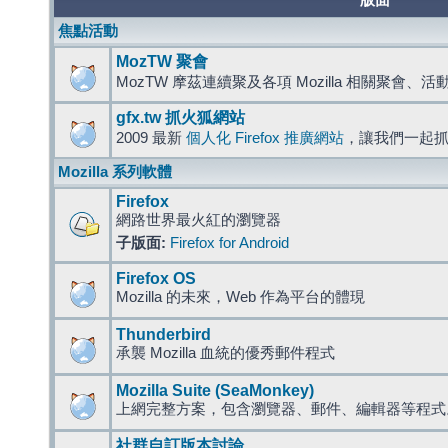
版面
焦點活動
MozTW 聚會
MozTW 摩茲連續聚及各項 Mozilla 相關聚會、
gfx.tw 抓火狐網站
2009 最新
個人化 Firefox 推廣網站
，讓我們一起
Mozilla 系列軟體
Firefox
網路世界最火紅的瀏覽器
子版面:
Firefox for Android
Firefox OS
Mozilla 的未來，Web 作為平台的體現
Thunderbird
承襲 Mozilla 血統的優秀郵件程式
Mozilla Suite (SeaMonkey)
上網完整方案，包含瀏覽器、郵件、編輯器等程
社群自訂版本討論