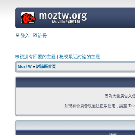
=
登入
註冊
檢視沒有回覆的主題
|
檢視最近討論的主題
MozTW
»
討論區首頁
因為大量廣告入
如現有會員發現無法正常使用，請至 Telegra