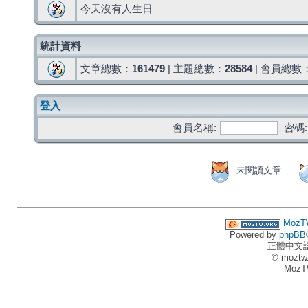
今天沒有人生日
統計資料
文章總數：
161479
| 主題總數：
28584
| 會員總數
登入
會員名稱:
密碼:
未閱讀文章
MozT
Powered by
phpBB
正體中文
© moztw
MozT