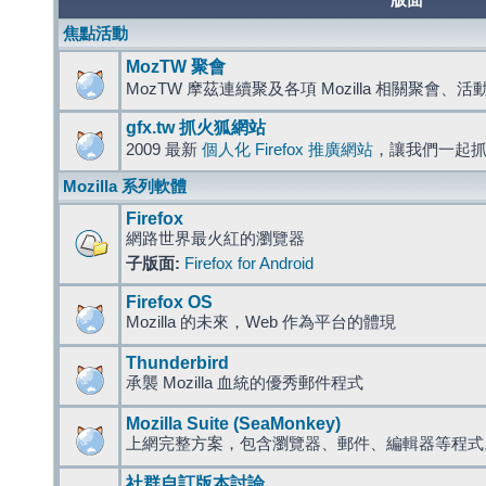
版面
焦點活動
MozTW 聚會
MozTW 摩茲連續聚及各項 Mozilla 相關聚會、
gfx.tw 抓火狐網站
2009 最新
個人化 Firefox 推廣網站
，讓我們一起
Mozilla 系列軟體
Firefox
網路世界最火紅的瀏覽器
子版面:
Firefox for Android
Firefox OS
Mozilla 的未來，Web 作為平台的體現
Thunderbird
承襲 Mozilla 血統的優秀郵件程式
Mozilla Suite (SeaMonkey)
上網完整方案，包含瀏覽器、郵件、編輯器等程
社群自訂版本討論