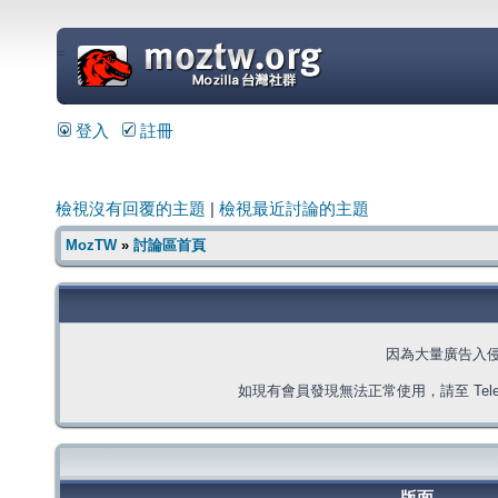
=
登入
註冊
檢視沒有回覆的主題
|
檢視最近討論的主題
MozTW
»
討論區首頁
因為大量廣告入
如現有會員發現無法正常使用，請至 Telegra