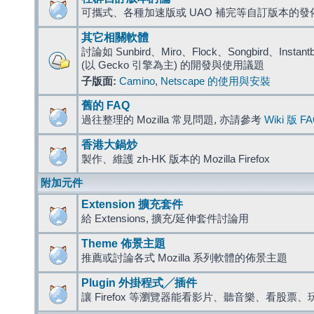
可攜式、各種加速版或 UAO 補完等自訂版本的發
其它相關軟體
討論如 Sunbird、Miro、Flock、Songbird、Instantbird
(以 Gecko 引擎為主) 的開發與使用議題
子版面:
Camino
,
Netscape 的使用與安裝
舊的 FAQ
過往整理的 Mozilla 常見問題, 亦請參考
Wiki 版 F
香港大鍋炒
製作、維護 zh-HK 版本的 Mozilla Firefox
附加元件
Extension 擴充套件
給 Extensions, 擴充/延伸套件討論用
Theme 佈景主題
推薦或討論各式 Mozilla 系列軟體的佈景主題
Plugin 外掛程式╱插件
讓 Firefox 等瀏覽器能看影片、聽音樂、看股