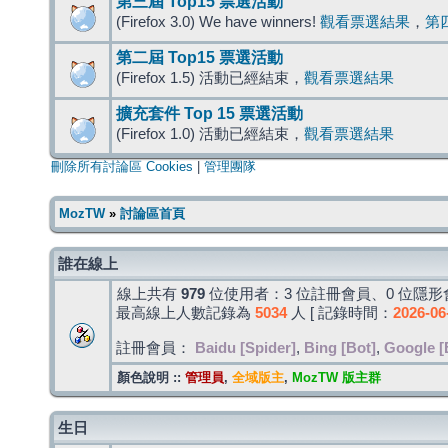
第三屆 Top15 票選活動
(Firefox 3.0) We have winners!
觀看票選結果
，
第
第二屆 Top15 票選活動
(Firefox 1.5) 活動已經結束，
觀看票選結果
擴充套件 Top 15 票選活動
(Firefox 1.0) 活動已經結束，
觀看票選結果
刪除所有討論區 Cookies
|
管理團隊
MozTW
»
討論區首頁
誰在線上
線上共有
979
位使用者：3 位註冊會員、0 位隱形會
最高線上人數記錄為
5034
人 [ 記錄時間：
2026-06
註冊會員：
Baidu [Spider]
,
Bing [Bot]
,
Google [
顏色說明 ::
管理員
,
全域版主
,
MozTW 版主群
生日