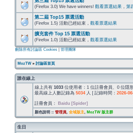
第三屆 Top15 票選活動
(Firefox 3.0) We have winners!
觀看票選結果
，
第
第二屆 Top15 票選活動
(Firefox 1.5) 活動已經結束，
觀看票選結果
擴充套件 Top 15 票選活動
(Firefox 1.0) 活動已經結束，
觀看票選結果
刪除所有討論區 Cookies
|
管理團隊
MozTW
»
討論區首頁
誰在線上
線上共有
1033
位使用者：1 位註冊會員、0 位隱形
最高線上人數記錄為
5034
人 [ 記錄時間：
2026-06
註冊會員：
Baidu [Spider]
顏色說明 ::
管理員
,
全域版主
,
MozTW 版主群
生日