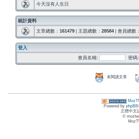
今天沒有人生日
統計資料
文章總數：
161479
| 主題總數：
28584
| 會員總數
登入
會員名稱:
密碼:
未閱讀文章
MozT
Powered by
phpBB
正體中文
© moztw
MozT