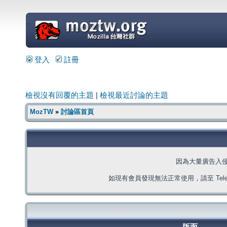
=
登入
註冊
檢視沒有回覆的主題
|
檢視最近討論的主題
MozTW
»
討論區首頁
因為大量廣告入
如現有會員發現無法正常使用，請至 Telegra