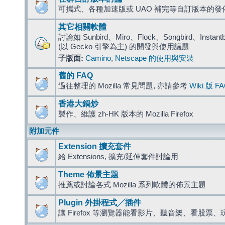
可攜式、各種加速版或 UAO 補完等自訂版本的發
其它相關軟體
討論如 Sunbird、Miro、Flock、Songbird、Instantbird
(以 Gecko 引擎為主) 的開發與使用議題
子版面:
Camino
,
Netscape 的使用與安裝
舊的 FAQ
過往整理的 Mozilla 常見問題, 亦請參考
Wiki 版 F
香港大鍋炒
製作、維護 zh-HK 版本的 Mozilla Firefox
附加元件
Extension 擴充套件
給 Extensions, 擴充/延伸套件討論用
Theme 佈景主題
推薦或討論各式 Mozilla 系列軟體的佈景主題
Plugin 外掛程式╱插件
讓 Firefox 等瀏覽器能看影片、聽音樂、看股