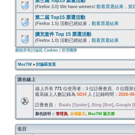
第三屆 Top15 票選活動
(Firefox 3.0) We have winners!
觀看票選結果
，
第
第二屆 Top15 票選活動
(Firefox 1.5) 活動已經結束，
觀看票選結果
擴充套件 Top 15 票選活動
(Firefox 1.0) 活動已經結束，
觀看票選結果
刪除所有討論區 Cookies
|
管理團隊
MozTW
»
討論區首頁
誰在線上
線上共有
771
位使用者：3 位註冊會員、0 位隱形會
最高線上人數記錄為
5034
人 [ 記錄時間：
2026-06
註冊會員：
Baidu [Spider]
,
Bing [Bot]
,
Google [
顏色說明 ::
管理員
,
全域版主
,
MozTW 版主群
生日