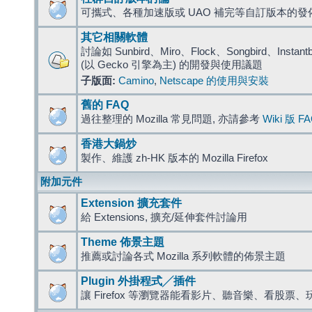
可攜式、各種加速版或 UAO 補完等自訂版本的發
其它相關軟體
討論如 Sunbird、Miro、Flock、Songbird、Instantbird
(以 Gecko 引擎為主) 的開發與使用議題
子版面:
Camino
,
Netscape 的使用與安裝
舊的 FAQ
過往整理的 Mozilla 常見問題, 亦請參考
Wiki 版 F
香港大鍋炒
製作、維護 zh-HK 版本的 Mozilla Firefox
附加元件
Extension 擴充套件
給 Extensions, 擴充/延伸套件討論用
Theme 佈景主題
推薦或討論各式 Mozilla 系列軟體的佈景主題
Plugin 外掛程式╱插件
讓 Firefox 等瀏覽器能看影片、聽音樂、看股