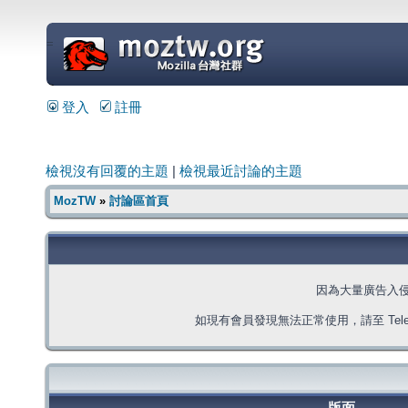
=
登入
註冊
檢視沒有回覆的主題
|
檢視最近討論的主題
MozTW
»
討論區首頁
因為大量廣告入
如現有會員發現無法正常使用，請至 Telegra