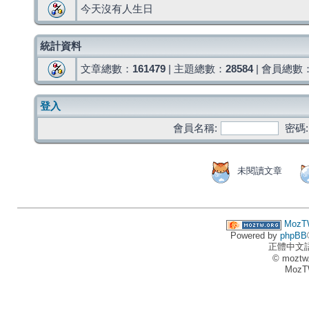
今天沒有人生日
統計資料
文章總數：
161479
| 主題總數：
28584
| 會員總數
登入
會員名稱:
密碼:
未閱讀文章
MozT
Powered by
phpBB
正體中文
© moztw
MozT