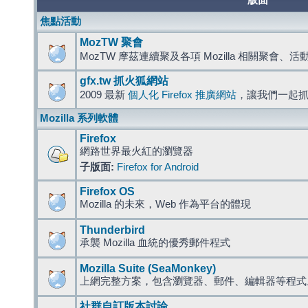
版面
焦點活動
MozTW 聚會
MozTW 摩茲連續聚及各項 Mozilla 相關聚會、
gfx.tw 抓火狐網站
2009 最新
個人化 Firefox 推廣網站
，讓我們一起
Mozilla 系列軟體
Firefox
網路世界最火紅的瀏覽器
子版面:
Firefox for Android
Firefox OS
Mozilla 的未來，Web 作為平台的體現
Thunderbird
承襲 Mozilla 血統的優秀郵件程式
Mozilla Suite (SeaMonkey)
上網完整方案，包含瀏覽器、郵件、編輯器等程
社群自訂版本討論