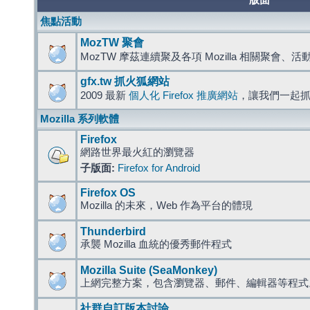
版面
焦點活動
MozTW 聚會
MozTW 摩茲連續聚及各項 Mozilla 相關聚會、
gfx.tw 抓火狐網站
2009 最新
個人化 Firefox 推廣網站
，讓我們一起
Mozilla 系列軟體
Firefox
網路世界最火紅的瀏覽器
子版面:
Firefox for Android
Firefox OS
Mozilla 的未來，Web 作為平台的體現
Thunderbird
承襲 Mozilla 血統的優秀郵件程式
Mozilla Suite (SeaMonkey)
上網完整方案，包含瀏覽器、郵件、編輯器等程
社群自訂版本討論