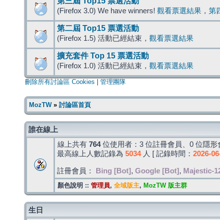
第三屆 Top15 票選活動
(Firefox 3.0) We have winners!
觀看票選結果
，
第
第二屆 Top15 票選活動
(Firefox 1.5) 活動已經結束，
觀看票選結果
擴充套件 Top 15 票選活動
(Firefox 1.0) 活動已經結束，
觀看票選結果
刪除所有討論區 Cookies
|
管理團隊
MozTW
»
討論區首頁
誰在線上
線上共有
764
位使用者：3 位註冊會員、0 位隱形會
最高線上人數記錄為
5034
人 [ 記錄時間：
2026-06
註冊會員：
Bing [Bot]
,
Google [Bot]
,
Majestic-1
顏色說明 ::
管理員
,
全域版主
,
MozTW 版主群
生日