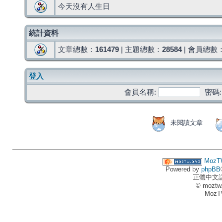
今天沒有人生日
統計資料
文章總數：
161479
| 主題總數：
28584
| 會員總數
登入
會員名稱:
密碼:
未閱讀文章
MozT
Powered by
phpBB
正體中文
© moztw
MozT