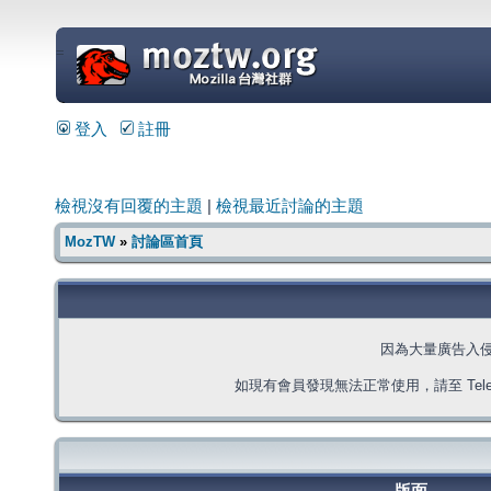
=
登入
註冊
檢視沒有回覆的主題
|
檢視最近討論的主題
MozTW
»
討論區首頁
因為大量廣告入
如現有會員發現無法正常使用，請至 Telegra