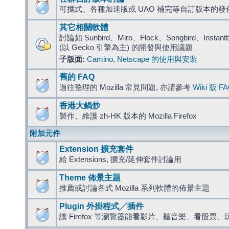
可攜式、各種加速版或 UAO 補完等自訂版本的發
其它相關軟體
討論如 Sunbird、Miro、Flock、Songbird、Instantbird
(以 Gecko 引擎為主) 的開發與使用議題
子版面:
Camino
,
Netscape 的使用與安裝
舊的 FAQ
過往整理的 Mozilla 常見問題, 亦請參考
Wiki 版 F
香港大鍋炒
製作、維護 zh-HK 版本的 Mozilla Firefox
附加元件
Extension 擴充套件
給 Extensions, 擴充/延伸套件討論用
Theme 佈景主題
推薦或討論各式 Mozilla 系列軟體的佈景主題
Plugin 外掛程式╱插件
讓 Firefox 等瀏覽器能看影片、聽音樂、看股