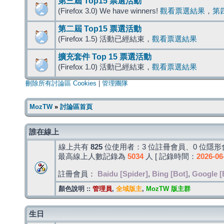
第三屆 Top15 票選活動
(Firefox 3.0) We have winners!
觀看票選結果
，
第
第二屆 Top15 票選活動
(Firefox 1.5) 活動已經結束，
觀看票選結果
擴充套件 Top 15 票選活動
(Firefox 1.0) 活動已經結束，
觀看票選結果
刪除所有討論區 Cookies
|
管理團隊
MozTW
»
討論區首頁
誰在線上
線上共有
825
位使用者：3 位註冊會員、0 位隱形會
最高線上人數記錄為
5034
人 [ 記錄時間：
2026-06
註冊會員：
Baidu [Spider]
,
Bing [Bot]
,
Google [
顏色說明 ::
管理員
,
全域版主
,
MozTW 版主群
生日