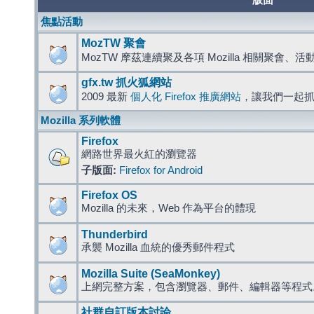
版面
焦點活動
MozTW 聚會
MozTW 摩茲連續聚及各項 Mozilla 相關聚會、
gfx.tw 抓火狐網站
2009 最新
個人化 Firefox 推廣網站
，讓我們一起
Mozilla 系列軟體
Firefox
網路世界最火紅的瀏覽器
子版面:
Firefox for Android
Firefox OS
Mozilla 的未來，Web 作為平台的體現
Thunderbird
承襲 Mozilla 血統的優秀郵件程式
Mozilla Suite (SeaMonkey)
上網完整方案，包含瀏覽器、郵件、編輯器等程
社群自訂版本討論