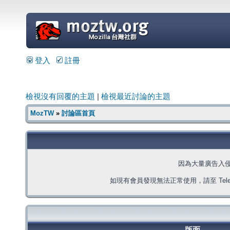
=
登入
註冊
檢視沒有回覆的主題
|
檢視最近討論的主題
MozTW
»
討論區首頁
因為大量廣告入
如現有會員發現無法正常使用，請至 Telegra