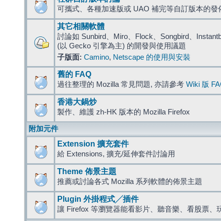
可攜式、各種加速版或 UAO 補完等自訂版本的發
其它相關軟體
討論如 Sunbird、Miro、Flock、Songbird、Instantbird
(以 Gecko 引擎為主) 的開發與使用議題
子版面:
Camino
,
Netscape 的使用與安裝
舊的 FAQ
過往整理的 Mozilla 常見問題, 亦請參考
Wiki 版 F
香港大鍋炒
製作、維護 zh-HK 版本的 Mozilla Firefox
附加元件
Extension 擴充套件
給 Extensions, 擴充/延伸套件討論用
Theme 佈景主題
推薦或討論各式 Mozilla 系列軟體的佈景主題
Plugin 外掛程式╱插件
讓 Firefox 等瀏覽器能看影片、聽音樂、看股