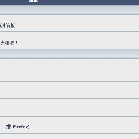
版面
活動討論版
抓火狐吧！
式。
(非 Firefox)