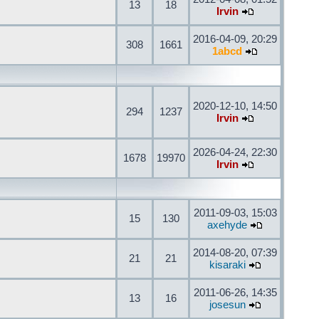
13
18
Irvin
2016-04-09, 20:29
308
1661
1abcd
2020-12-10, 14:50
294
1237
Irvin
2026-04-24, 22:30
1678
19970
Irvin
2011-09-03, 15:03
15
130
axehyde
2014-08-20, 07:39
21
21
kisaraki
2011-06-26, 14:35
13
16
josesun