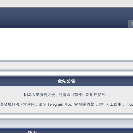
全站公告
因為大量廣告入侵，討論區目前停止新用戶發言。
發現無法正常使用，請至 Telegram MozTW 頻道聯繫，進行人工啟用： moztw.