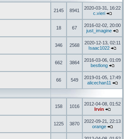
2020-03-31, 16:22
2145
8941
c.vieri
2016-02-02, 20:00
18
67
just_imagine
2020-12-13, 02:11
346
2568
Isaac1022
2016-03-06, 01:09
662
3864
bestlong
2019-01-05, 17:49
66
549
alicechan11
2012-04-08, 01:52
158
1016
Irvin
2022-09-21, 22:13
1225
3870
orange
2012-04-08, 01:52