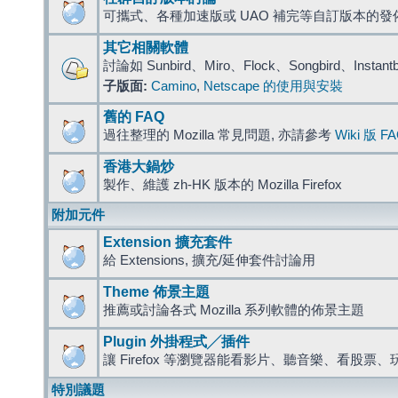
可攜式、各種加速版或 UAO 補完等自訂版本的發
其它相關軟體
討論如 Sunbird、Miro、Flock、Songbird、Instant
子版面:
Camino
,
Netscape 的使用與安裝
舊的 FAQ
過往整理的 Mozilla 常見問題, 亦請參考
Wiki 版 F
香港大鍋炒
製作、維護 zh-HK 版本的 Mozilla Firefox
附加元件
Extension 擴充套件
給 Extensions, 擴充/延伸套件討論用
Theme 佈景主題
推薦或討論各式 Mozilla 系列軟體的佈景主題
Plugin 外掛程式╱插件
讓 Firefox 等瀏覽器能看影片、聽音樂、看股
特別議題