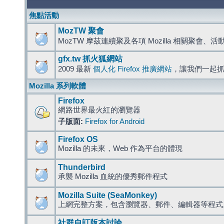
焦點活動
MozTW 聚會
MozTW 摩茲連續聚及各項 Mozilla 相關聚會、
gfx.tw 抓火狐網站
2009 最新
個人化 Firefox 推廣網站
，讓我們一起
Mozilla 系列軟體
Firefox
網路世界最火紅的瀏覽器
子版面:
Firefox for Android
Firefox OS
Mozilla 的未來，Web 作為平台的體現
Thunderbird
承襲 Mozilla 血統的優秀郵件程式
Mozilla Suite (SeaMonkey)
上網完整方案，包含瀏覽器、郵件、編輯器等程
社群自訂版本討論