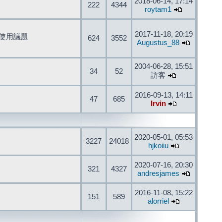
2018-06-14, 17:14
222
4344
roytam1
2017-11-18, 20:19
開發與使用議題
624
3552
Augustus_88
2004-06-28, 15:51
34
52
訪客
2016-09-13, 14:11
47
685
Irvin
2020-05-01, 05:53
3227
24018
hjkoiiu
2020-07-16, 20:30
321
4327
andresjames
2016-11-08, 15:22
151
589
alorriel