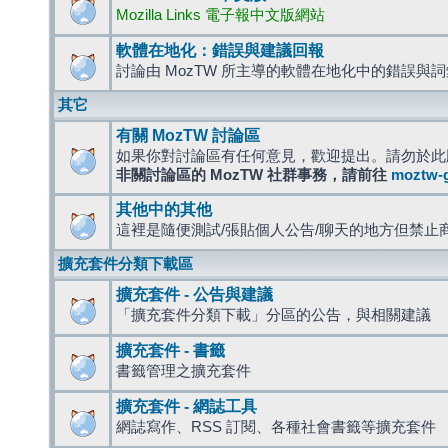
Mozilla Links 電子報中文版網站
軟體在地化：錯誤與建議回報
討論由 MozTW 所主導的軟體在地化中的錯誤與
其它
有關 MozTW 討論區
如果你對討論區有任何意見，歡迎提出。請勿於此
非關討論區的 MozTW 社群事務，請前往
moztw-
其他中的其他
這裡是隨便測試/張貼個人公告/聊天的地方但禁止
擴充套件分類下載區
擴充套件 - 公告與建議
「擴充套件分類下載」分區的公告，與相關建議
擴充套件 - 書籤
書籤管理之擴充套件
擴充套件 - 網誌工具
網誌寫作、RSS 訂閱、各種社會書籤等擴充套件