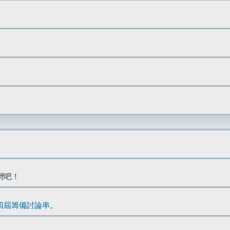
台灣吧！
四屆籌備討論串
。