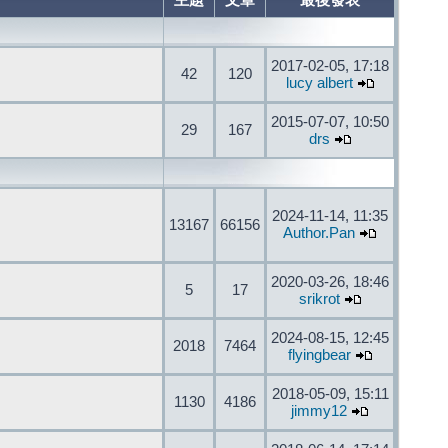
主題
文章
最後發表
2017-02-05, 17:18
42
120
lucy albert
2015-07-07, 10:50
29
167
drs
2024-11-14, 11:35
13167
66156
Author.Pan
2020-03-26, 18:46
5
17
srikrot
2024-08-15, 12:45
2018
7464
flyingbear
2018-05-09, 15:11
1130
4186
jimmy12