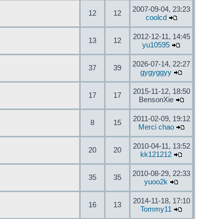
2007-09-04, 23:23
12
12
coolcd
2012-12-11, 14:45
13
12
yu10595
2026-07-14, 22:27
37
39
gygyggyy
2015-11-12, 18:50
17
17
BensonXie
2011-02-09, 19:12
8
15
Merci chao
2010-04-11, 13:52
20
20
kk121212
2010-08-29, 22:33
35
35
yuoo2k
2014-11-18, 17:10
16
13
Tommy11