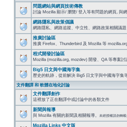
問題網站與網頁技術傳教
討論 Mozilla 顯示/ 瀏覽/ 登入等有問題的網頁, 與網路
網路隱私與政策倡議
網路隱私、網路追蹤、中立性、網路政策相關議題
推廣討論區
推廣 Firefox、Thunderbird 及 Mozilla 等 mozi
程式開發討論區
Mozilla (mozilla.org, mozdev) 開發、QA 等專案
Big5 日文與中國海字集
歷史的軌跡，從前解決 Big5 日文字與中國海字集等
文件翻譯 和 軟體在地化討論
文件翻譯創作
這裡放了正在翻譯中或討論中的各類文件
新聞與報導
與 Mozilla 有關的新聞及相關報導。
未經授權請勿轉載
Mozilla Links 中文版