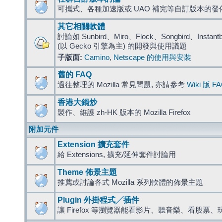
可攜式、各種加速版或 UAO 補完等自訂版本的發
其它相關軟體
討論如 Sunbird、Miro、Flock、Songbird、Instantbird
(以 Gecko 引擎為主) 的開發與使用議題
子版面:
Camino
,
Netscape 的使用與安裝
舊的 FAQ
過往整理的 Mozilla 常見問題, 亦請參考
Wiki 版 F
香港大鍋炒
製作、維護 zh-HK 版本的 Mozilla Firefox
附加元件
Extension 擴充套件
給 Extensions, 擴充/延伸套件討論用
Theme 佈景主題
推薦或討論各式 Mozilla 系列軟體的佈景主題
Plugin 外掛程式╱插件
讓 Firefox 等瀏覽器能看影片、聽音樂、看股