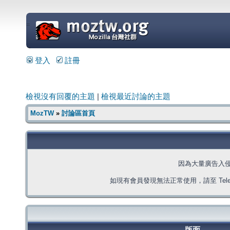
=
登入
註冊
檢視沒有回覆的主題
|
檢視最近討論的主題
MozTW
»
討論區首頁
因為大量廣告入
如現有會員發現無法正常使用，請至 Telegra