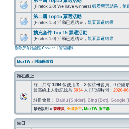
第三屆 Top15 票選活動
(Firefox 3.0) We have winners!
觀看票選結果
，
第
第二屆 Top15 票選活動
(Firefox 1.5) 活動已經結束，
觀看票選結果
擴充套件 Top 15 票選活動
(Firefox 1.0) 活動已經結束，
觀看票選結果
刪除所有討論區 Cookies
|
管理團隊
MozTW
»
討論區首頁
誰在線上
線上共有
1284
位使用者：3 位註冊會員、0 位隱形
最高線上人數記錄為
5034
人 [ 記錄時間：
2026-06
註冊會員：
Baidu [Spider]
,
Bing [Bot]
,
Google [
顏色說明 ::
管理員
,
全域版主
,
MozTW 版主群
生日