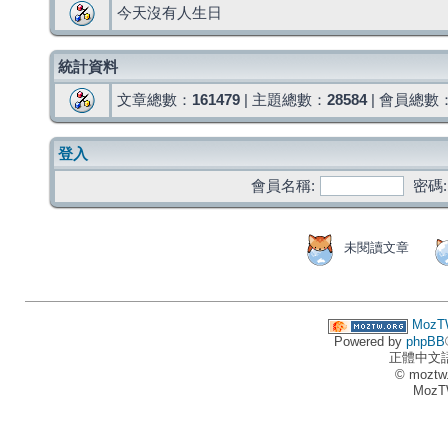
今天沒有人生日
統計資料
文章總數：
161479
| 主題總數：
28584
| 會員總數
登入
會員名稱:
密碼:
未閱讀文章
MozT
Powered by
phpBB
正體中文
© moztw
MozT