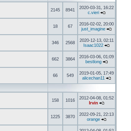
2020-03-31, 16:22
2145
8941
c.vieri
2016-02-02, 20:00
18
67
just_imagine
2020-12-13, 02:11
346
2568
Isaac1022
2016-03-06, 01:09
662
3864
bestlong
2019-01-05, 17:49
66
549
alicechan11
2012-04-08, 01:52
158
1016
Irvin
2022-09-21, 22:13
1225
3870
orange
2012-04-08, 01:52