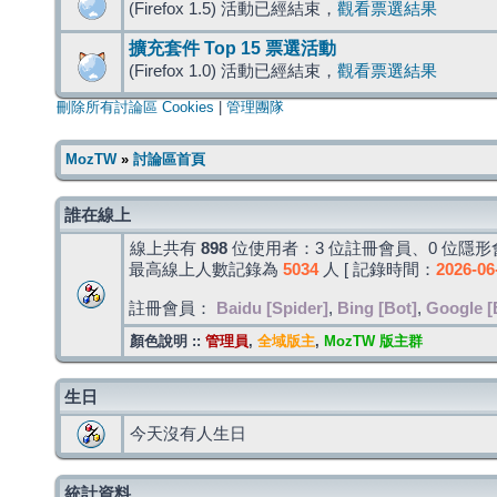
(Firefox 1.5) 活動已經結束，
觀看票選結果
擴充套件 Top 15 票選活動
(Firefox 1.0) 活動已經結束，
觀看票選結果
刪除所有討論區 Cookies
|
管理團隊
MozTW
»
討論區首頁
誰在線上
線上共有
898
位使用者：3 位註冊會員、0 位隱形會
最高線上人數記錄為
5034
人 [ 記錄時間：
2026-06
註冊會員：
Baidu [Spider]
,
Bing [Bot]
,
Google [
顏色說明 ::
管理員
,
全域版主
,
MozTW 版主群
生日
今天沒有人生日
統計資料