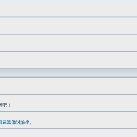
台灣吧！
四屆籌備討論串
。