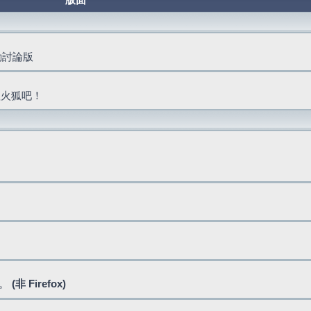
版面
活動討論版
抓火狐吧！
式。
(非 Firefox)