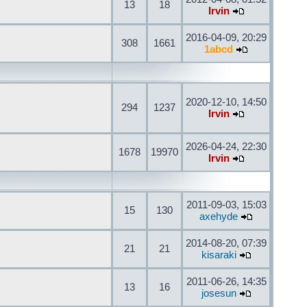
13
18
Irvin
2016-04-09, 20:29
308
1661
1abcd
2020-12-10, 14:50
294
1237
Irvin
2026-04-24, 22:30
1678
19970
Irvin
2011-09-03, 15:03
15
130
axehyde
2014-08-20, 07:39
21
21
kisaraki
2011-06-26, 14:35
13
16
josesun