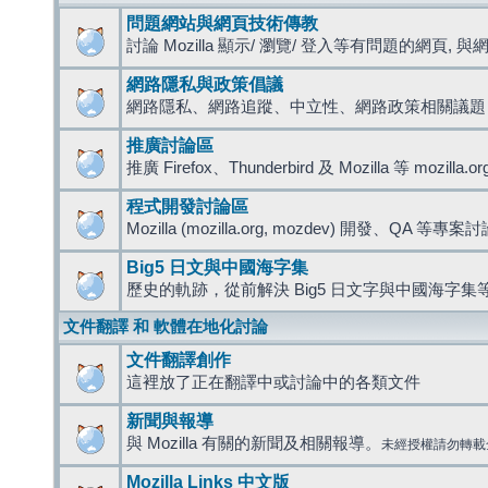
問題網站與網頁技術傳教
討論 Mozilla 顯示/ 瀏覽/ 登入等有問題的網頁, 與網路
網路隱私與政策倡議
網路隱私、網路追蹤、中立性、網路政策相關議題
推廣討論區
推廣 Firefox、Thunderbird 及 Mozilla 等 mozi
程式開發討論區
Mozilla (mozilla.org, mozdev) 開發、QA 等專案
Big5 日文與中國海字集
歷史的軌跡，從前解決 Big5 日文字與中國海字集等
文件翻譯 和 軟體在地化討論
文件翻譯創作
這裡放了正在翻譯中或討論中的各類文件
新聞與報導
與 Mozilla 有關的新聞及相關報導。
未經授權請勿轉載
Mozilla Links 中文版