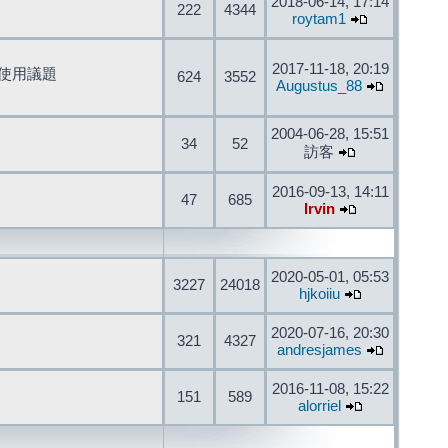
2018-06-14, 17:14
222
4344
roytam1
2017-11-18, 20:19
開發與使用議題
624
3552
Augustus_88
2004-06-28, 15:51
34
52
訪客
2016-09-13, 14:11
47
685
Irvin
2020-05-01, 05:53
3227
24018
hjkoiiu
2020-07-16, 20:30
321
4327
andresjames
2016-11-08, 15:22
151
589
alorriel