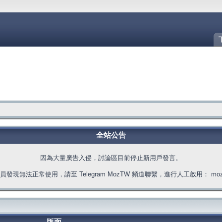
全站公告
因為大量廣告入侵，討論區目前停止新用戶發言。
發現無法正常使用，請至 Telegram MozTW 頻道聯繫，進行人工啟用： moztw.