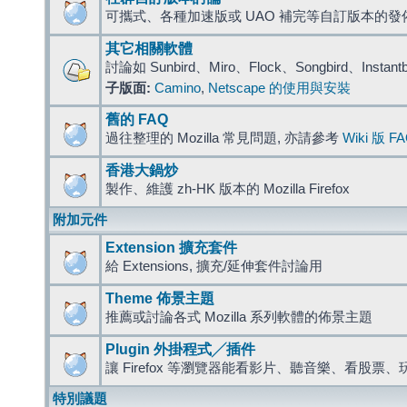
可攜式、各種加速版或 UAO 補完等自訂版本的發
其它相關軟體
討論如 Sunbird、Miro、Flock、Songbird、Instant
子版面:
Camino
,
Netscape 的使用與安裝
舊的 FAQ
過往整理的 Mozilla 常見問題, 亦請參考
Wiki 版 F
香港大鍋炒
製作、維護 zh-HK 版本的 Mozilla Firefox
附加元件
Extension 擴充套件
給 Extensions, 擴充/延伸套件討論用
Theme 佈景主題
推薦或討論各式 Mozilla 系列軟體的佈景主題
Plugin 外掛程式╱插件
讓 Firefox 等瀏覽器能看影片、聽音樂、看股
特別議題