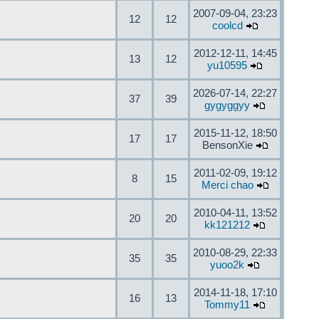
2007-09-04, 23:23
12
12
coolcd
2012-12-11, 14:45
13
12
yu10595
2026-07-14, 22:27
37
39
gygyggyy
2015-11-12, 18:50
17
17
BensonXie
2011-02-09, 19:12
8
15
Merci chao
2010-04-11, 13:52
20
20
kk121212
2010-08-29, 22:33
35
35
yuoo2k
2014-11-18, 17:10
16
13
Tommy11