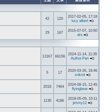
主題
文章
最後發表
2017-02-05, 17:18
42
120
lucy albert
2015-07-07, 10:50
29
167
drs
2024-11-14, 11:35
13167
66156
Author.Pan
2020-03-26, 18:46
5
17
srikrot
2024-08-15, 12:45
2018
7464
flyingbear
2018-05-09, 15:11
1130
4186
jimmy12