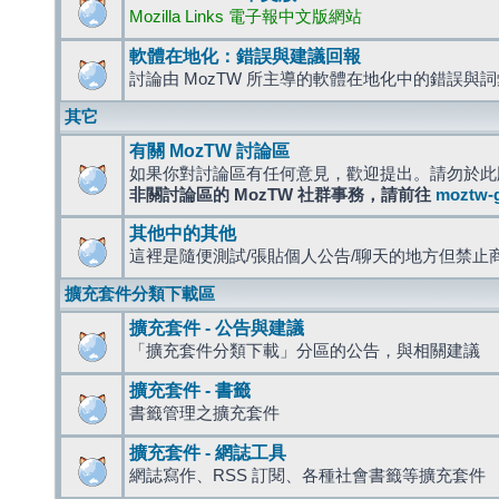
Mozilla Links 電子報中文版網站
軟體在地化：錯誤與建議回報
討論由 MozTW 所主導的軟體在地化中的錯誤與
其它
有關 MozTW 討論區
如果你對討論區有任何意見，歡迎提出。請勿於此
非關討論區的 MozTW 社群事務，請前往
moztw-
其他中的其他
這裡是隨便測試/張貼個人公告/聊天的地方但禁止
擴充套件分類下載區
擴充套件 - 公告與建議
「擴充套件分類下載」分區的公告，與相關建議
擴充套件 - 書籤
書籤管理之擴充套件
擴充套件 - 網誌工具
網誌寫作、RSS 訂閱、各種社會書籤等擴充套件