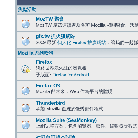
焦點活動
MozTW 聚會
MozTW 摩茲連續聚及各項 Mozilla 相關聚會、
gfx.tw 抓火狐網站
2009 最新
個人化 Firefox 推廣網站
，讓我們一起
Mozilla 系列軟體
Firefox
網路世界最火紅的瀏覽器
子版面:
Firefox for Android
Firefox OS
Mozilla 的未來，Web 作為平台的體現
Thunderbird
承襲 Mozilla 血統的優秀郵件程式
Mozilla Suite (SeaMonkey)
上網完整方案，包含瀏覽器、郵件、編輯器等程
社群自訂版本討論