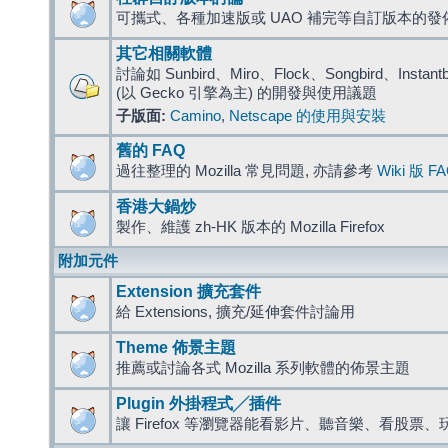
可攜式、各種加速版或 UAO 補完等自訂版本的發
其它相關軟體
討論如 Sunbird、Miro、Flock、Songbird、Instantbird
(以 Gecko 引擎為主) 的開發與使用議題
子版面:
Camino
,
Netscape 的使用與安裝
舊的 FAQ
過往整理的 Mozilla 常見問題, 亦請參考
Wiki 版 F
香港大鍋炒
製作、維護 zh-HK 版本的 Mozilla Firefox
附加元件
Extension 擴充套件
給 Extensions, 擴充/延伸套件討論用
Theme 佈景主題
推薦或討論各式 Mozilla 系列軟體的佈景主題
Plugin 外掛程式╱插件
讓 Firefox 等瀏覽器能看影片、聽音樂、看股