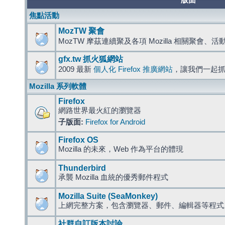
版面
焦點活動
MozTW 聚會
MozTW 摩茲連續聚及各項 Mozilla 相關聚會、
gfx.tw 抓火狐網站
2009 最新
個人化 Firefox 推廣網站
，讓我們一起
Mozilla 系列軟體
Firefox
網路世界最火紅的瀏覽器
子版面:
Firefox for Android
Firefox OS
Mozilla 的未來，Web 作為平台的體現
Thunderbird
承襲 Mozilla 血統的優秀郵件程式
Mozilla Suite (SeaMonkey)
上網完整方案，包含瀏覽器、郵件、編輯器等程
社群自訂版本討論