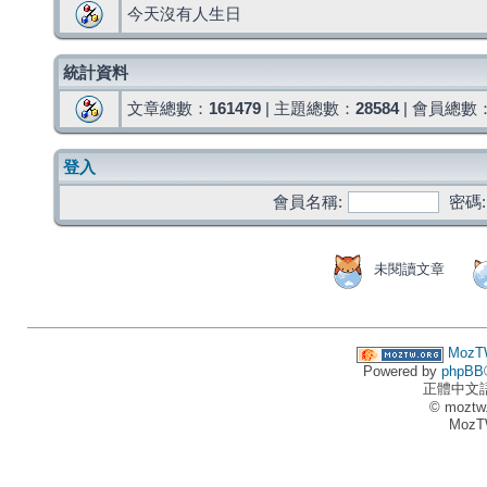
今天沒有人生日
統計資料
文章總數：
161479
| 主題總數：
28584
| 會員總數
登入
會員名稱:
密碼:
未閱讀文章
MozT
Powered by
phpBB
正體中文
© moztw
MozT