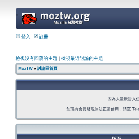
=
登入
註冊
檢視沒有回覆的主題
|
檢視最近討論的主題
MozTW
»
討論區首頁
因為大量廣告入
如現有會員發現無法正常使用，請至 Telegra