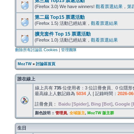
第三屆 Top15 票選活動
(Firefox 3.0) We have winners!
觀看票選結果
，
第
第二屆 Top15 票選活動
(Firefox 1.5) 活動已經結束，
觀看票選結果
擴充套件 Top 15 票選活動
(Firefox 1.0) 活動已經結束，
觀看票選結果
刪除所有討論區 Cookies
|
管理團隊
MozTW
»
討論區首頁
誰在線上
線上共有
735
位使用者：3 位註冊會員、0 位隱形會
最高線上人數記錄為
5034
人 [ 記錄時間：
2026-06
註冊會員：
Baidu [Spider]
,
Bing [Bot]
,
Google [
顏色說明 ::
管理員
,
全域版主
,
MozTW 版主群
生日