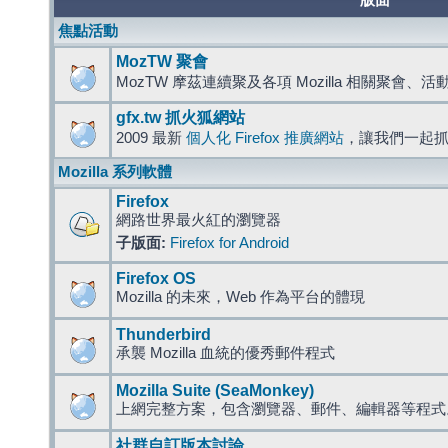
版面
焦點活動
MozTW 聚會
MozTW 摩茲連續聚及各項 Mozilla 相關聚會、
gfx.tw 抓火狐網站
2009 最新
個人化 Firefox 推廣網站
，讓我們一起
Mozilla 系列軟體
Firefox
網路世界最火紅的瀏覽器
子版面:
Firefox for Android
Firefox OS
Mozilla 的未來，Web 作為平台的體現
Thunderbird
承襲 Mozilla 血統的優秀郵件程式
Mozilla Suite (SeaMonkey)
上網完整方案，包含瀏覽器、郵件、編輯器等程
社群自訂版本討論