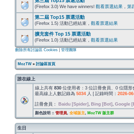
第三屆 Top15 票選活動
(Firefox 3.0) We have winners!
觀看票選結果
，
第
第二屆 Top15 票選活動
(Firefox 1.5) 活動已經結束，
觀看票選結果
擴充套件 Top 15 票選活動
(Firefox 1.0) 活動已經結束，
觀看票選結果
刪除所有討論區 Cookies
|
管理團隊
MozTW
»
討論區首頁
誰在線上
線上共有
830
位使用者：3 位註冊會員、0 位隱形會
最高線上人數記錄為
5034
人 [ 記錄時間：
2026-06
註冊會員：
Baidu [Spider]
,
Bing [Bot]
,
Google [
顏色說明 ::
管理員
,
全域版主
,
MozTW 版主群
生日