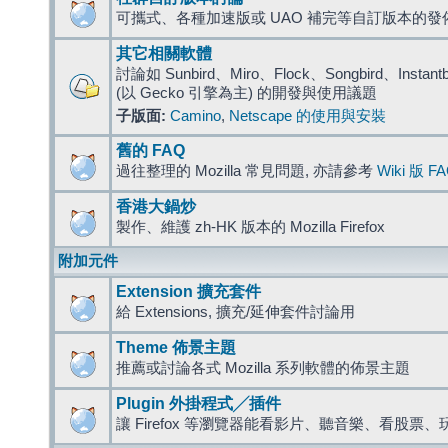
可攜式、各種加速版或 UAO 補完等自訂版本的發
其它相關軟體
討論如 Sunbird、Miro、Flock、Songbird、Instantbird
(以 Gecko 引擎為主) 的開發與使用議題
子版面:
Camino
,
Netscape 的使用與安裝
舊的 FAQ
過往整理的 Mozilla 常見問題, 亦請參考
Wiki 版 F
香港大鍋炒
製作、維護 zh-HK 版本的 Mozilla Firefox
附加元件
Extension 擴充套件
給 Extensions, 擴充/延伸套件討論用
Theme 佈景主題
推薦或討論各式 Mozilla 系列軟體的佈景主題
Plugin 外掛程式╱插件
讓 Firefox 等瀏覽器能看影片、聽音樂、看股