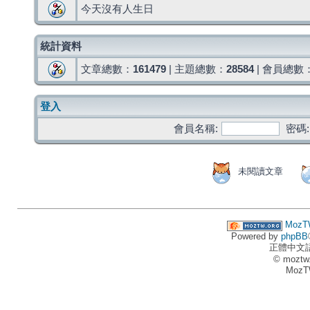
今天沒有人生日
統計資料
文章總數：
161479
| 主題總數：
28584
| 會員總數
登入
會員名稱:
密碼:
未閱讀文章
MozT
Powered by
phpBB
正體中文
© moztw
MozT