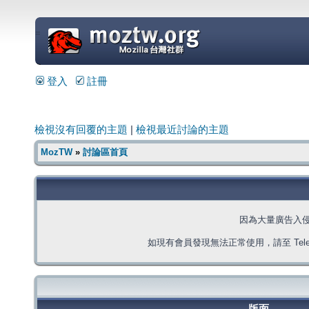
=
登入
註冊
檢視沒有回覆的主題
|
檢視最近討論的主題
MozTW
»
討論區首頁
因為大量廣告入
如現有會員發現無法正常使用，請至 Telegra