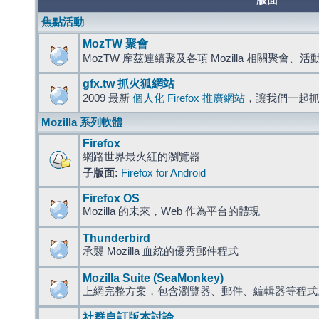
版面
焦點活動
MozTW 聚會
MozTW 摩茲連續聚及各項 Mozilla 相關聚會、
gfx.tw 抓火狐網站
2009 最新
個人化 Firefox 推廣網站
，讓我們一起
Mozilla 系列軟體
Firefox
網路世界最火紅的瀏覽器
子版面:
Firefox for Android
Firefox OS
Mozilla 的未來，Web 作為平台的體現
Thunderbird
承襲 Mozilla 血統的優秀郵件程式
Mozilla Suite (SeaMonkey)
上網完整方案，包含瀏覽器、郵件、編輯器等程
社群自訂版本討論