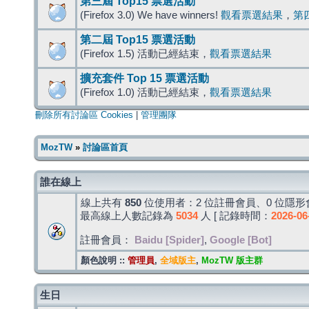
第三屆 Top15 票選活動
(Firefox 3.0) We have winners!
觀看票選結果
，
第
第二屆 Top15 票選活動
(Firefox 1.5) 活動已經結束，
觀看票選結果
擴充套件 Top 15 票選活動
(Firefox 1.0) 活動已經結束，
觀看票選結果
刪除所有討論區 Cookies
|
管理團隊
MozTW
»
討論區首頁
誰在線上
線上共有
850
位使用者：2 位註冊會員、0 位隱形會
最高線上人數記錄為
5034
人 [ 記錄時間：
2026-06
註冊會員：
Baidu [Spider]
,
Google [Bot]
顏色說明 ::
管理員
,
全域版主
,
MozTW 版主群
生日