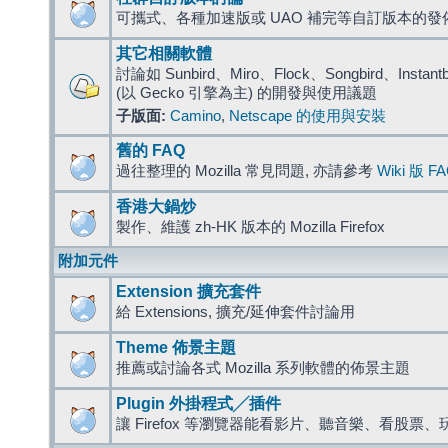
可攜式、各種加速版或 UAO 補完等自訂版本的發
其它相關軟體
討論如 Sunbird、Miro、Flock、Songbird、Instantbird
(以 Gecko 引擎為主) 的開發與使用議題
子版面:
Camino
,
Netscape 的使用與安裝
舊的 FAQ
過往整理的 Mozilla 常見問題, 亦請參考
Wiki 版 F
香港大鍋炒
製作、維護 zh-HK 版本的 Mozilla Firefox
附加元件
Extension 擴充套件
給 Extensions, 擴充/延伸套件討論用
Theme 佈景主題
推薦或討論各式 Mozilla 系列軟體的佈景主題
Plugin 外掛程式╱插件
讓 Firefox 等瀏覽器能看影片、聽音樂、看股