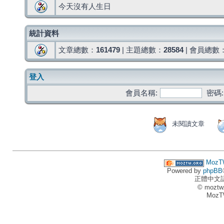
今天沒有人生日
統計資料
文章總數：
161479
| 主題總數：
28584
| 會員總數
登入
會員名稱:
密碼:
未閱讀文章
MozT
Powered by
phpBB
正體中文
© moztw
MozT