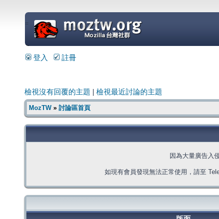
=
登入
註冊
檢視沒有回覆的主題
|
檢視最近討論的主題
MozTW
»
討論區首頁
因為大量廣告入
如現有會員發現無法正常使用，請至 Telegra