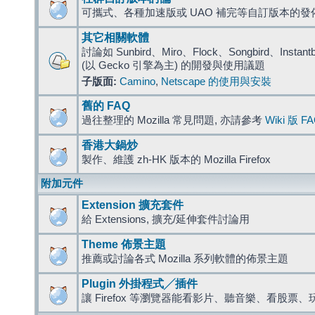
可攜式、各種加速版或 UAO 補完等自訂版本的發
其它相關軟體
討論如 Sunbird、Miro、Flock、Songbird、Instantbird
(以 Gecko 引擎為主) 的開發與使用議題
子版面:
Camino
,
Netscape 的使用與安裝
舊的 FAQ
過往整理的 Mozilla 常見問題, 亦請參考
Wiki 版 F
香港大鍋炒
製作、維護 zh-HK 版本的 Mozilla Firefox
附加元件
Extension 擴充套件
給 Extensions, 擴充/延伸套件討論用
Theme 佈景主題
推薦或討論各式 Mozilla 系列軟體的佈景主題
Plugin 外掛程式╱插件
讓 Firefox 等瀏覽器能看影片、聽音樂、看股