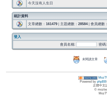
今天沒有人生日
統計資料
文章總數：
161479
| 主題總數：
28584
| 會員總數
登入
會員名稱:
密碼:
未閱讀文章
MozT
Powered by
phpBB
正體中文
© moztw
MozT