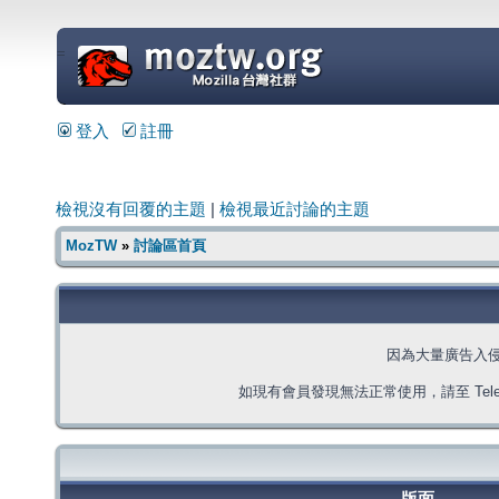
=
登入
註冊
檢視沒有回覆的主題
|
檢視最近討論的主題
MozTW
»
討論區首頁
因為大量廣告入
如現有會員發現無法正常使用，請至 Telegra