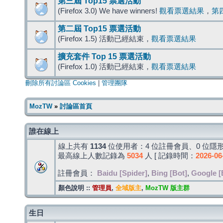
第三屆 Top15 票選活動
(Firefox 3.0) We have winners!
觀看票選結果
，
第
第二屆 Top15 票選活動
(Firefox 1.5) 活動已經結束，
觀看票選結果
擴充套件 Top 15 票選活動
(Firefox 1.0) 活動已經結束，
觀看票選結果
刪除所有討論區 Cookies
|
管理團隊
MozTW
»
討論區首頁
誰在線上
線上共有
1134
位使用者：4 位註冊會員、0 位隱形
最高線上人數記錄為
5034
人 [ 記錄時間：
2026-06
註冊會員：
Baidu [Spider]
,
Bing [Bot]
,
Google [
顏色說明 ::
管理員
,
全域版主
,
MozTW 版主群
生日