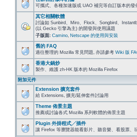
可攜式、各種加速版或 UAO 補完等自訂版本的發
其它相關軟體
討論如 Sunbird、Miro、Flock、Songbird、Instantbird
(以 Gecko 引擎為主) 的開發與使用議題
子版面:
Camino
,
Netscape 的使用與安裝
舊的 FAQ
過往整理的 Mozilla 常見問題, 亦請參考
Wiki 版 F
香港大鍋炒
製作、維護 zh-HK 版本的 Mozilla Firefox
附加元件
Extension 擴充套件
給 Extensions, 擴充/延伸套件討論用
Theme 佈景主題
推薦或討論各式 Mozilla 系列軟體的佈景主題
Plugin 外掛程式╱插件
讓 Firefox 等瀏覽器能看影片、聽音樂、看股