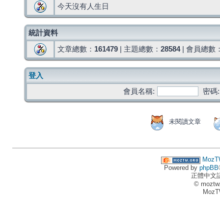
今天沒有人生日
統計資料
文章總數：
161479
| 主題總數：
28584
| 會員總數
登入
會員名稱:
密碼:
未閱讀文章
MozT
Powered by
phpBB
正體中文
© moztw
MozT