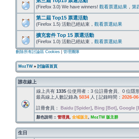
第三屆 Top15 票選活動
(Firefox 3.0) We have winners!
觀看票選結果
，
第
第二屆 Top15 票選活動
(Firefox 1.5) 活動已經結束，
觀看票選結果
擴充套件 Top 15 票選活動
(Firefox 1.0) 活動已經結束，
觀看票選結果
刪除所有討論區 Cookies
|
管理團隊
MozTW
»
討論區首頁
誰在線上
線上共有
1335
位使用者：3 位註冊會員、0 位隱形
最高線上人數記錄為
5034
人 [ 記錄時間：
2026-06
註冊會員：
Baidu [Spider]
,
Bing [Bot]
,
Google [
顏色說明 ::
管理員
,
全域版主
,
MozTW 版主群
生日