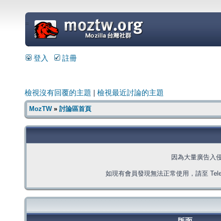
=
登入
註冊
檢視沒有回覆的主題
|
檢視最近討論的主題
MozTW
»
討論區首頁
因為大量廣告入
如現有會員發現無法正常使用，請至 Telegra