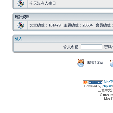
今天沒有人生日
統計資料
文章總數：
161479
| 主題總數：
28584
| 會員總數
登入
會員名稱:
密碼:
未閱讀文章
MozT
Powered by
phpBB
正體中文
© moztw
MozT