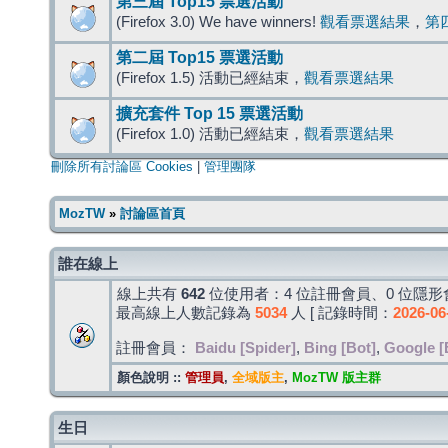
第三屆 Top15 票選活動
(Firefox 3.0) We have winners!
觀看票選結果
，
第
第二屆 Top15 票選活動
(Firefox 1.5) 活動已經結束，
觀看票選結果
擴充套件 Top 15 票選活動
(Firefox 1.0) 活動已經結束，
觀看票選結果
刪除所有討論區 Cookies
|
管理團隊
MozTW
»
討論區首頁
誰在線上
線上共有
642
位使用者：4 位註冊會員、0 位隱形會
最高線上人數記錄為
5034
人 [ 記錄時間：
2026-06
註冊會員：
Baidu [Spider]
,
Bing [Bot]
,
Google [
顏色說明 ::
管理員
,
全域版主
,
MozTW 版主群
生日