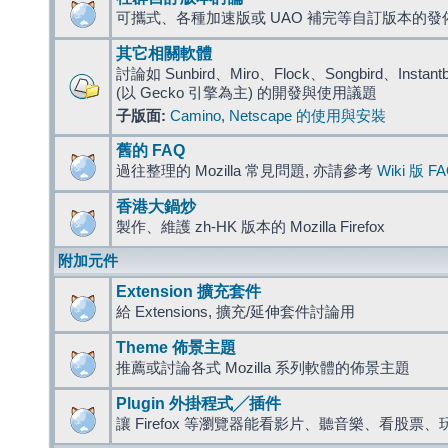
可攜式、各種加速版或 UAO 補完等自訂版本的發
其它相關軟體
討論如 Sunbird、Miro、Flock、Songbird、Instantbird
(以 Gecko 引擎為主) 的開發與使用議題
子版面:
Camino
,
Netscape 的使用與安裝
舊的 FAQ
過往整理的 Mozilla 常見問題, 亦請參考
Wiki 版 F
香港大鍋炒
製作、維護 zh-HK 版本的 Mozilla Firefox
附加元件
Extension 擴充套件
給 Extensions, 擴充/延伸套件討論用
Theme 佈景主題
推薦或討論各式 Mozilla 系列軟體的佈景主題
Plugin 外掛程式╱插件
讓 Firefox 等瀏覽器能看影片、聽音樂、看股