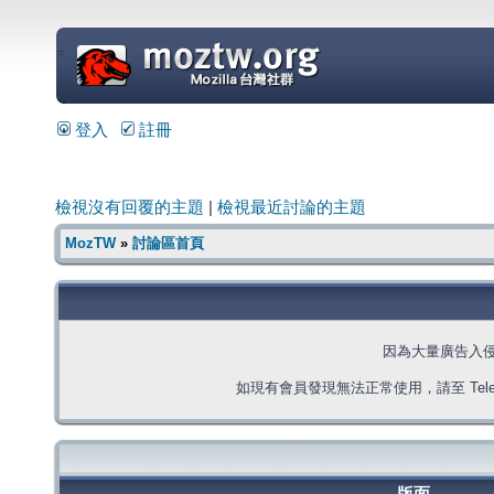
=
登入
註冊
檢視沒有回覆的主題
|
檢視最近討論的主題
MozTW
»
討論區首頁
因為大量廣告入
如現有會員發現無法正常使用，請至 Telegra