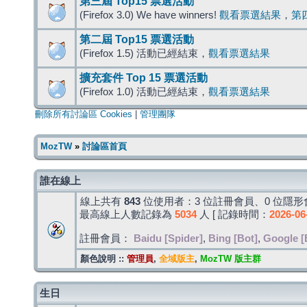
第三屆 Top15 票選活動
(Firefox 3.0) We have winners!
觀看票選結果
，
第
第二屆 Top15 票選活動
(Firefox 1.5) 活動已經結束，
觀看票選結果
擴充套件 Top 15 票選活動
(Firefox 1.0) 活動已經結束，
觀看票選結果
刪除所有討論區 Cookies
|
管理團隊
MozTW
»
討論區首頁
誰在線上
線上共有
843
位使用者：3 位註冊會員、0 位隱形會
最高線上人數記錄為
5034
人 [ 記錄時間：
2026-06
註冊會員：
Baidu [Spider]
,
Bing [Bot]
,
Google [
顏色說明 ::
管理員
,
全域版主
,
MozTW 版主群
生日