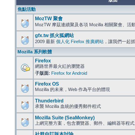
版面
焦點活動
MozTW 聚會
MozTW 摩茲連續聚及各項 Mozilla 相關聚會、
gfx.tw 抓火狐網站
2009 最新
個人化 Firefox 推廣網站
，讓我們一起
Mozilla 系列軟體
Firefox
網路世界最火紅的瀏覽器
子版面:
Firefox for Android
Firefox OS
Mozilla 的未來，Web 作為平台的體現
Thunderbird
承襲 Mozilla 血統的優秀郵件程式
Mozilla Suite (SeaMonkey)
上網完整方案，包含瀏覽器、郵件、編輯器等程
社群自訂版本討論