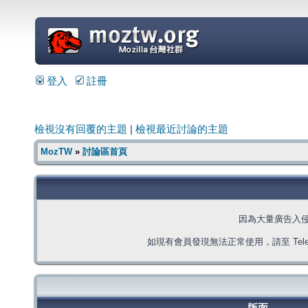
=
登入
註冊
檢視沒有回覆的主題
|
檢視最近討論的主題
MozTW
»
討論區首頁
因為大量廣告入
如現有會員發現無法正常使用，請至 Telegra