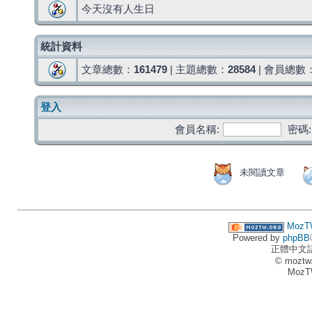
今天沒有人生日
統計資料
文章總數：
161479
| 主題總數：
28584
| 會員總數
登入
會員名稱:
密碼:
未閱讀文章
MozT
Powered by
phpBB
正體中文
© moztw
MozT