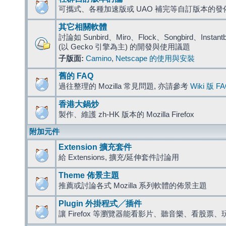
可攜式、各種加速版或 UAO 補完等自訂版本的發
其它相關軟體
討論如 Sunbird、Miro、Flock、Songbird、Instantbird
(以 Gecko 引擎為主) 的開發與使用議題
子版面:
Camino
,
Netscape 的使用與安裝
舊的 FAQ
過往整理的 Mozilla 常見問題, 亦請參考
Wiki 版 F
香港大鍋炒
製作、維護 zh-HK 版本的 Mozilla Firefox
附加元件
Extension 擴充套件
給 Extensions, 擴充/延伸套件討論用
Theme 佈景主題
推薦或討論各式 Mozilla 系列軟體的佈景主題
Plugin 外掛程式╱插件
讓 Firefox 等瀏覽器能看影片、聽音樂、看股