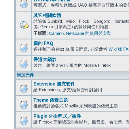
可攜式、各種加速版或 UAO 補完等自訂版本的發
其它相關軟體
討論如 Sunbird、Miro、Flock、Songbird、Instantbird
(以 Gecko 引擎為主) 的開發與使用議題
子版面:
Camino
,
Netscape 的使用與安裝
舊的 FAQ
過往整理的 Mozilla 常見問題, 亦請參考
Wiki 版 F
香港大鍋炒
製作、維護 zh-HK 版本的 Mozilla Firefox
附加元件
Extension 擴充套件
給 Extensions, 擴充/延伸套件討論用
Theme 佈景主題
推薦或討論各式 Mozilla 系列軟體的佈景主題
Plugin 外掛程式╱插件
讓 Firefox 等瀏覽器能看影片、聽音樂、看股