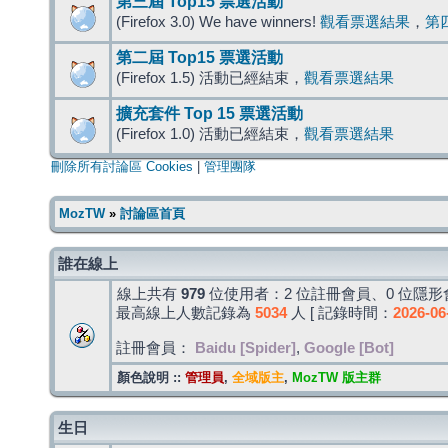
第三屆 Top15 票選活動
(Firefox 3.0) We have winners!
觀看票選結果
，
第
第二屆 Top15 票選活動
(Firefox 1.5) 活動已經結束，
觀看票選結果
擴充套件 Top 15 票選活動
(Firefox 1.0) 活動已經結束，
觀看票選結果
刪除所有討論區 Cookies
|
管理團隊
MozTW
»
討論區首頁
誰在線上
線上共有
979
位使用者：2 位註冊會員、0 位隱形會
最高線上人數記錄為
5034
人 [ 記錄時間：
2026-06
註冊會員：
Baidu [Spider]
,
Google [Bot]
顏色說明 ::
管理員
,
全域版主
,
MozTW 版主群
生日