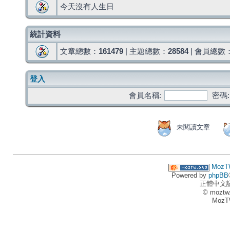
今天沒有人生日
統計資料
文章總數：
161479
| 主題總數：
28584
| 會員總數
登入
會員名稱:
密碼:
未閱讀文章
MozT
Powered by
phpBB
正體中文
© moztw
MozT