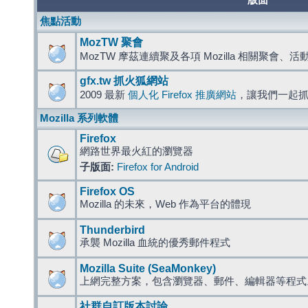
版面
焦點活動
MozTW 聚會
MozTW 摩茲連續聚及各項 Mozilla 相關聚會、
gfx.tw 抓火狐網站
2009 最新
個人化 Firefox 推廣網站
，讓我們一起
Mozilla 系列軟體
Firefox
網路世界最火紅的瀏覽器
子版面:
Firefox for Android
Firefox OS
Mozilla 的未來，Web 作為平台的體現
Thunderbird
承襲 Mozilla 血統的優秀郵件程式
Mozilla Suite (SeaMonkey)
上網完整方案，包含瀏覽器、郵件、編輯器等程
社群自訂版本討論