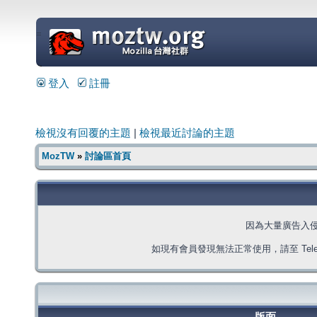
=
登入
註冊
檢視沒有回覆的主題
|
檢視最近討論的主題
MozTW
»
討論區首頁
因為大量廣告入
如現有會員發現無法正常使用，請至 Telegra