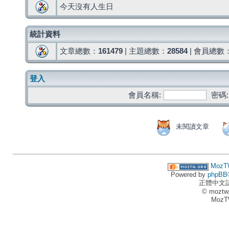
今天沒有人生日
統計資料
文章總數：
161479
| 主題總數：
28584
| 會員總數
登入
會員名稱:
密碼:
未閱讀文章
MozT
Powered by
phpBB
正體中文
© moztw
MozT