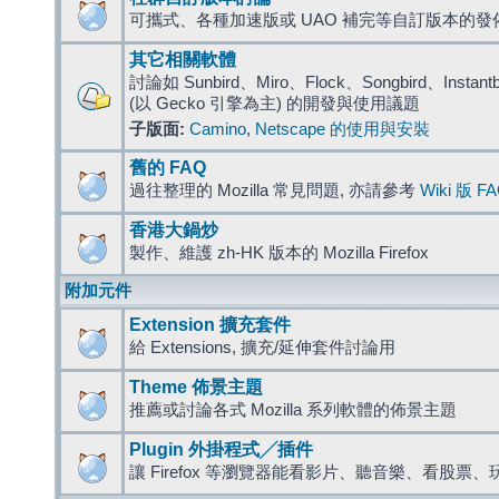
可攜式、各種加速版或 UAO 補完等自訂版本的發
其它相關軟體
討論如 Sunbird、Miro、Flock、Songbird、Instantbird
(以 Gecko 引擎為主) 的開發與使用議題
子版面:
Camino
,
Netscape 的使用與安裝
舊的 FAQ
過往整理的 Mozilla 常見問題, 亦請參考
Wiki 版 F
香港大鍋炒
製作、維護 zh-HK 版本的 Mozilla Firefox
附加元件
Extension 擴充套件
給 Extensions, 擴充/延伸套件討論用
Theme 佈景主題
推薦或討論各式 Mozilla 系列軟體的佈景主題
Plugin 外掛程式╱插件
讓 Firefox 等瀏覽器能看影片、聽音樂、看股