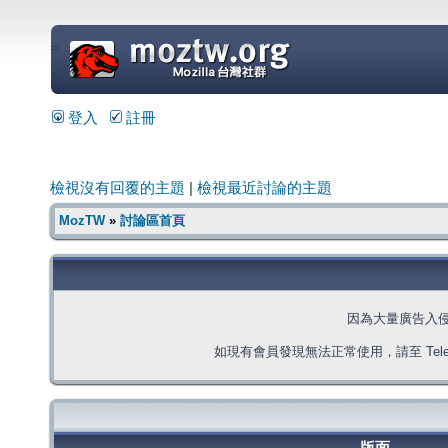
=
登入
註冊
檢視沒有回覆的主題
|
檢視最近討論的主題
MozTW
»
討論區首頁
因為大量廣告入
如現有會員發現無法正常使用，請至 Telegra