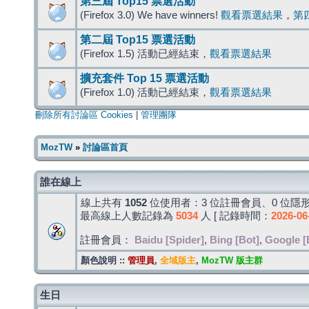
第三屆 Top15 票選活動
(Firefox 3.0) We have winners!
觀看票選結果
，
第
第二屆 Top15 票選活動
(Firefox 1.5) 活動已經結束，
觀看票選結果
擴充套件 Top 15 票選活動
(Firefox 1.0) 活動已經結束，
觀看票選結果
刪除所有討論區 Cookies
|
管理團隊
MozTW
»
討論區首頁
誰在線上
線上共有
1052
位使用者：3 位註冊會員、0 位隱形
最高線上人數記錄為
5034
人 [ 記錄時間：
2026-06
註冊會員：
Baidu [Spider]
,
Bing [Bot]
,
Google [
顏色說明 ::
管理員
,
全域版主
,
MozTW 版主群
生日