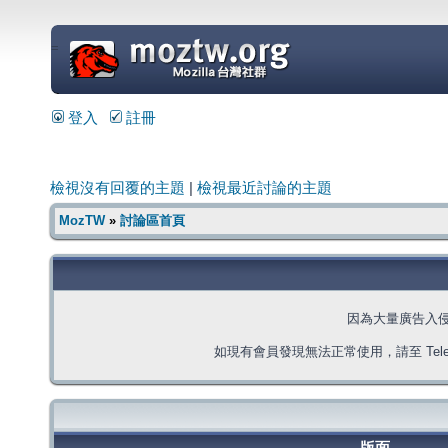
=
登入
註冊
檢視沒有回覆的主題
|
檢視最近討論的主題
MozTW
»
討論區首頁
因為大量廣告入
如現有會員發現無法正常使用，請至 Telegra