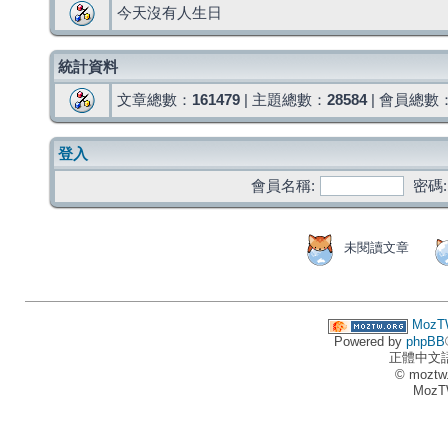
今天沒有人生日
統計資料
文章總數：
161479
| 主題總數：
28584
| 會員總數
登入
會員名稱:
密碼:
未閱讀文章
MozT
Powered by
phpBB
正體中文
© moztw
MozT