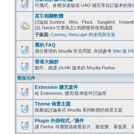
可攜式、各種加速版或 UAO 補完等自訂版本的發
其它相關軟體
討論如 Sunbird、Miro、Flock、Songbird、Instantbird
(以 Gecko 引擎為主) 的開發與使用議題
子版面:
Camino
,
Netscape 的使用與安裝
舊的 FAQ
過往整理的 Mozilla 常見問題, 亦請參考
Wiki 版 F
香港大鍋炒
製作、維護 zh-HK 版本的 Mozilla Firefox
附加元件
Extension 擴充套件
給 Extensions, 擴充/延伸套件討論用
Theme 佈景主題
推薦或討論各式 Mozilla 系列軟體的佈景主題
Plugin 外掛程式╱插件
讓 Firefox 等瀏覽器能看影片、聽音樂、看股