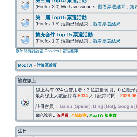
第三屆 Top15 票選活動
(Firefox 3.0) We have winners!
觀看票選結果
，
第
第二屆 Top15 票選活動
(Firefox 1.5) 活動已經結束，
觀看票選結果
擴充套件 Top 15 票選活動
(Firefox 1.0) 活動已經結束，
觀看票選結果
刪除所有討論區 Cookies
|
管理團隊
MozTW
»
討論區首頁
誰在線上
線上共有
974
位使用者：3 位註冊會員、0 位隱形會
最高線上人數記錄為
5034
人 [ 記錄時間：
2026-06
註冊會員：
Baidu [Spider]
,
Bing [Bot]
,
Google [
顏色說明 ::
管理員
,
全域版主
,
MozTW 版主群
生日