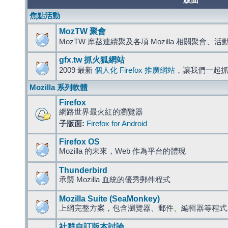
版面
焦點活動
MozTW 聚會
MozTW 摩茲連續聚及各項 Mozilla 相關聚會、
gfx.tw 抓火狐網站
2009 最新
個人化 Firefox 推廣網站
，讓我們一起
Mozilla 系列軟體
Firefox
網路世界最火紅的瀏覽器
子版面:
Firefox for Android
Firefox OS
Mozilla 的未來，Web 作為平台的體現
Thunderbird
承襲 Mozilla 血統的優秀郵件程式
Mozilla Suite (SeaMonkey)
上網完整方案，包含瀏覽器、郵件、編輯器等程
社群自訂版本討論